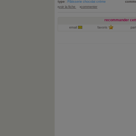
type
:
Pâtisserie chocolat crème
comme
voir la fiche
commenter
recommander cett
email
favoris
par