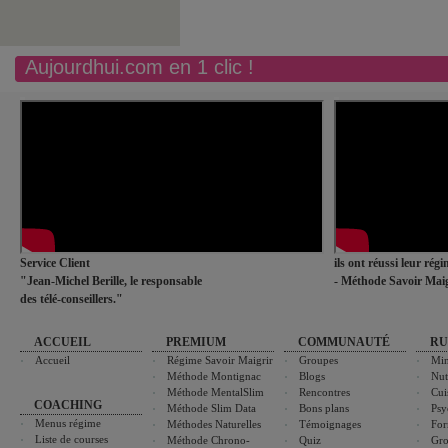
Aujourdhui.com en 1 clic !
Service Client
ils ont réussi leur rég
"Jean-Michel Berille, le responsable
- Méthode Savoir Maig
des télé-conseillers."
ACCUEIL
PREMIUM
COMMUNAUTÉ
RU
Accueil
Régime Savoir Maigrir
Groupes
Min
Méthode Montignac
Blogs
Nut
Méthode MentalSlim
Rencontres
Cui
COACHING
Méthode Slim Data
Bons plans
Psy
Menus régime
Méthodes Naturelles
Témoignages
For
Liste de courses
Méthode Chrono-
Quiz
Gro