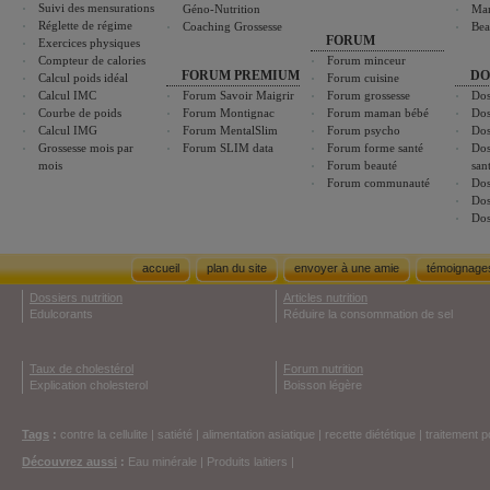
Suivi des mensurations
Géno-Nutrition
Ma
Réglette de régime
Coaching Grossesse
Bea
FORUM
Exercices physiques
Compteur de calories
Forum minceur
FORUM PREMIUM
DO
Calcul poids idéal
Forum cuisine
Calcul IMC
Forum Savoir Maigrir
Forum grossesse
Dos
Courbe de poids
Forum Montignac
Forum maman bébé
Dos
Calcul IMG
Forum MentalSlim
Forum psycho
Dos
Grossesse mois par
Forum SLIM data
Forum forme santé
Dos
mois
Forum beauté
san
Forum communauté
Dos
Dos
Dos
accueil
plan du site
envoyer à une amie
témoignage
Dossiers nutrition
Articles nutrition
Edulcorants
Réduire la consommation de sel
Taux de cholestérol
Forum nutrition
Explication cholesterol
Boisson légère
Tags
:
contre la cellulite
|
satiété
|
alimentation asiatique
|
recette diététique
|
traitement p
Découvrez aussi
:
Eau minérale
|
Produits laitiers
|