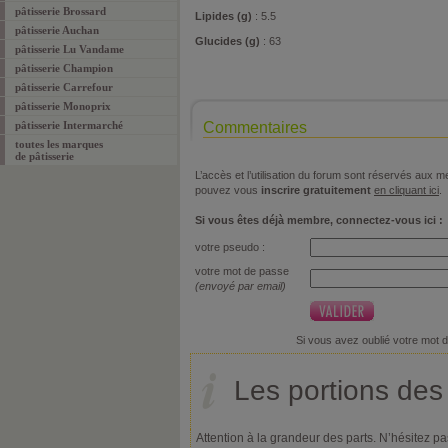
pâtisserie Brossard
Lipides (g)
: 5.5
pâtisserie Auchan
Glucides (g)
: 63
pâtisserie Lu Vandame
pâtisserie Champion
pâtisserie Carrefour
pâtisserie Monoprix
pâtisserie Intermarché
Commentaires
toutes les marques
de pâtisserie
L’accès et l’utilisation du forum sont réservés aux
pouvez vous
inscrire gratuitement
en cliquant ici
.
Si vous êtes déjà membre, connectez-vous ici :
votre pseudo :
votre mot de passe
(envoyé par email)
Si vous avez oublié votre mot 
Les portions des 
Attention à la grandeur des parts. N’hésitez pa