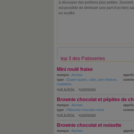
à découper des portions plus petites. Souvent, 
est possible de diminuer une part d’un tiers s
en souffrir.
top 3 des Patisseries
Mini roulé fraise
marque
:
Auchan
appréc
type
:
Quatre-quarts, cake, pain d’épices,
comme
madeleine
voir la fiche
commenter
Brownie chocolat et pépites de ch
marque
:
Auchan
appréc
type
:
Pâtisserie chocolat crème
comme
voir la fiche
commenter
Brownie chocolat et noisette
marque
:
Auchan
appréc