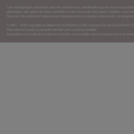
*Les témoignages présentés sont des expériences individuelles qui ne sont ni caractéri
alimentaire, des plans de repas contrôlés et des exercices physiques réguliers sont n
l'avis de votre médecin traitant avant d'entreprendre un régime amincissant, un programm
© 2007 - 2026 copyright et éditeur AUJOURDHUI.COM / powered by AUJOURDHUI.
Reproduction totale ou partielle interdite sans accord préalable.
Aujourdhui.com collecte et traite les données personnelles dans le respect de la loi Inf