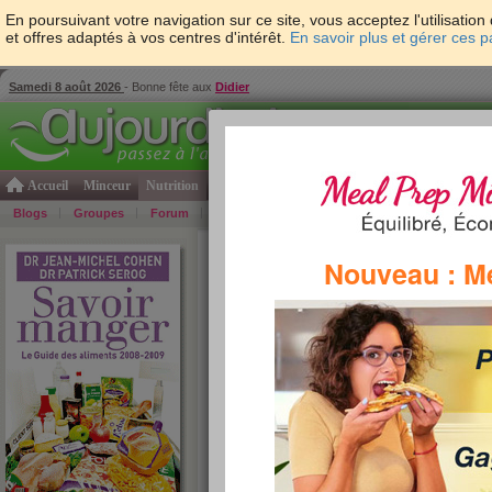
En poursuivant votre navigation sur ce site, vous acceptez l'utilisati
et offres adaptés à vos centres d'intérêt.
En savoir plus et gérer ces 
Samedi 8 août 2026
- Bonne fête aux
Didier
Accueil
Minceur
Nutrition
Cuisine
Psycho & tests
Forme & santé
Gro
Blogs
Groupes
Forum
Guide
Photos
Bons Plans
Témoign
Accueil
>
Savoir Manger
>
pâtisseries
> Mini roul
Nouveau : M