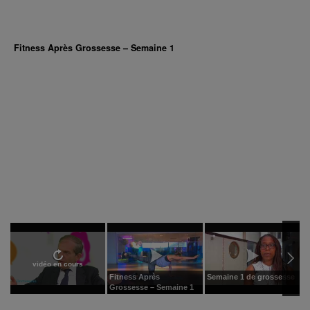
Fitness Après Grossesse – Semaine 1
vidéo en cours
Fitness Après
Semaine 1 de grossesse
F
Grossesse – Semaine 1
T