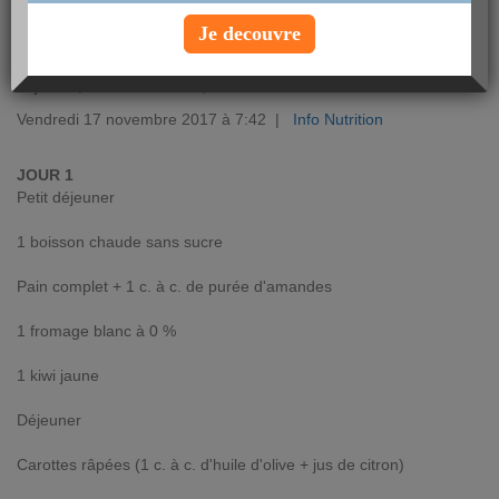
Je decouvre
De la soupe une ou deux fois par jour, sans jamais se lasser, c'est
complètement possible. Nos options : en version froide au
déjeuner, chaude au dîner, et même déclinée en dessert.
Vendredi 17 novembre 2017 à 7:42 |
Info Nutrition
JOUR 1
Petit déjeuner
1 boisson chaude sans sucre
Pain complet + 1 c. à c. de purée d'amandes
1 fromage blanc à 0 %
1 kiwi jaune
Déjeuner
Carottes râpées (1 c. à c. d'huile d'olive + jus de citron)