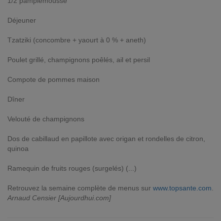
1/2 pamplemousse
Déjeuner
Tzatziki (concombre + yaourt à 0 % + aneth)
Poulet grillé, champignons poêlés, ail et persil
Compote de pommes maison
Dîner
Velouté de champignons
Dos de cabillaud en papillote avec origan et rondelles de citron,
quinoa
Ramequin de fruits rouges (surgelés) (...)
Retrouvez la semaine complète de menus sur
www.topsante.com
.
Arnaud Censier [Aujourdhui.com]