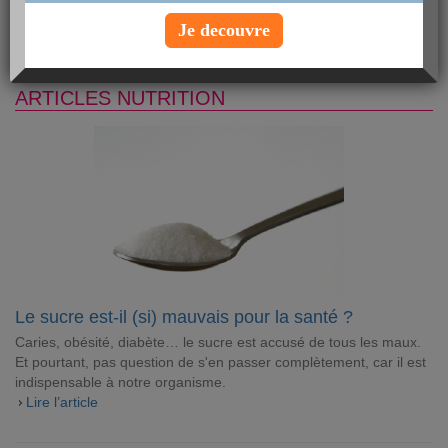
Découvrez comment réduire facilement votre consommation, et
Je decouvre
comment le remplacer par des alternatives naturelles meilleures
pour la santé.
ARTICLES NUTRITION
Le sucre est-il (si) mauvais pour la santé ?
Caries, obésité, diabète… le sucre est accusé de tous les maux.
Et pourtant, pas question de s'en passer complètement, car il est
indispensable à notre organisme.
Lire l’article