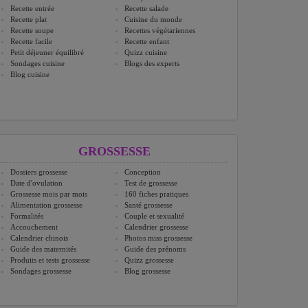
Recette entrée
Recette salade
Recette plat
Cuisine du monde
Recette soupe
Recettes végétariennes
Recette facile
Recette enfant
Petit déjeuner équilibré
Quizz cuisine
Sondages cuisine
Blogs des experts
Blog cuisine
GROSSESSE
Dossiers grossesse
Conception
Date d'ovulation
Test de grossesse
Grossesse mois par mois
160 fiches pratiques
Alimentation grossesse
Santé grossesse
Formalités
Couple et sexualité
Accouchement
Calendrier grossesse
Calendrier chinois
Photos miss grossesse
Guide des maternités
Guide des prénoms
Produits et tests grossesse
Quizz grossesse
Sondages grossesse
Blog grossesse