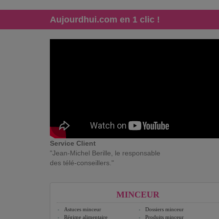
Aujourdhui.com en 1 clic !
Service Client
"Jean-Michel Berille, le responsable
des télé-conseillers."
MINCEUR
Astuces minceur
Dossiers minceur
Régime alimentaire
Produits minceur