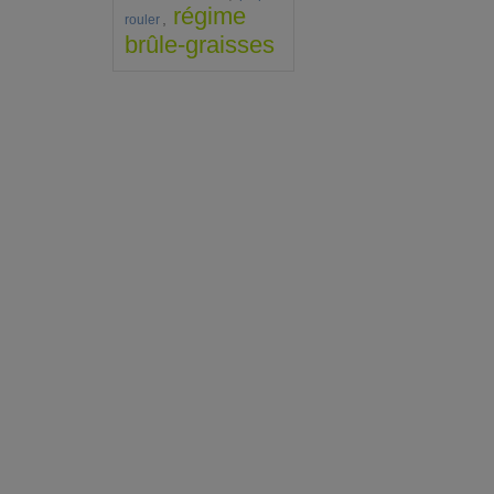
régime
,
rouler
brûle-graisses