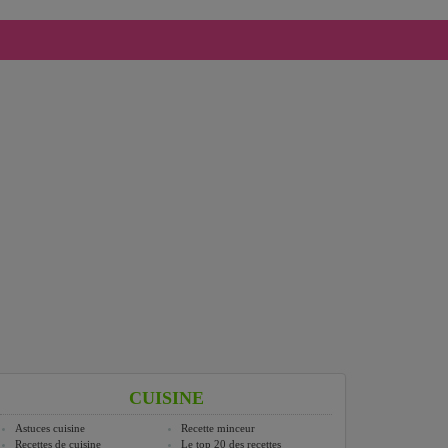
CUISINE
Astuces cuisine
Recette minceur
Recettes de cuisine
Le top 20 des recettes