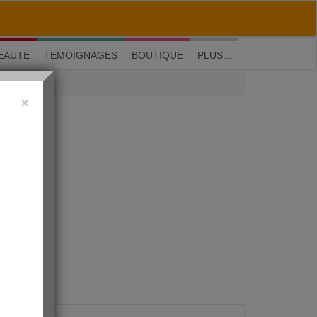
M'inscrire
|
Me connecter
|
? Visite guidée
EAUTE
TEMOIGNAGES
BOUTIQUE
PLUS...
×