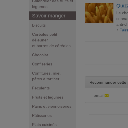
Calendrier des fruits et
Quizz
légumes
Le cho
Savoir manger
connai
anti-c
Biscuits
Fair
Céréales petit
déjeuner
et barres de céréales
Chocolat
Confiseries
Confitures, miel,
pâtes à tartiner
Recommander cette 
Féculents
email
Fruits et légumes
Pains et viennoiseries
Pâtisseries
Plats cuisinés