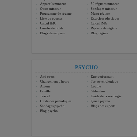
Appareils minceur
50 régimes minceur
Quizz minceur
Sondages minceur
Programme de régime
Menu régime
Liste de courses
Exercices physiques
Calcul IMC
Calcul IMG
Courbe de poids
Réglette de régime
Blogs des experts
Blog régime
PSYCHO
Anti stress
Etre performant
Changement d'heure
Test psychologique
Amour
Couple
Famille
Séduction
Travail
Guide de la sexologie
Guide des pathologies
Quizz psycho
Sondages psycho
Blogs des experts
Blog psycho