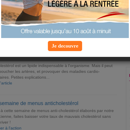
lestérol, il faut adapter son alimentation. Menus, recettes...
es résolutions anti-cholestérol. Et découvrez le programme
n-Michel Cohen.
Je decouvre
RITION
savoir sur le cholestérol
lestérol est un lipide indispensable à l'organisme. Mais il peut
boucher les artères, et provoquer des maladies cardio-
aires. Petites explications...
l'article
semaine de menus anticholestérol
à cette semaine de menus anti-cholestérol élaborés par notre
icienne, faites baisser votre taux de mauvais cholestérol sans
river !
er à l'action