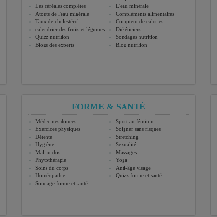
Les céréales complètes
L'eau minérale
Atouts de l'eau minérale
Compléments alimentaires
Taux de cholestérol
Compteur de calories
calendrier des fruits et légumes
Diététiciens
Quizz nutrition
Sondages nutrition
Blogs des experts
Blog nutrition
FORME & SANTÉ
Médecines douces
Sport au féminin
Exercices physiques
Soigner sans risques
Détente
Stretching
Hygiène
Sexualité
Mal au dos
Massages
Phytothérapie
Yoga
Soins du corps
Anti-âge visage
Homéopathie
Quizz forme et santé
Sondage forme et santé