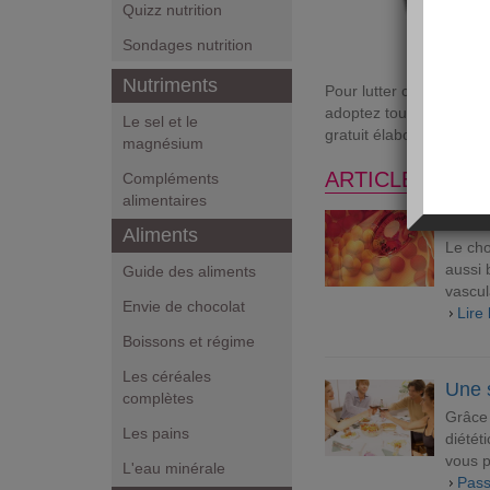
Quizz nutrition
Sondages nutrition
Nutriments
Pour lutter contre le cho
adoptez toutes les bonn
Le sel et le
gratuit élaboré par Jea
magnésium
ARTICLES NUT
Compléments
alimentaires
Tout 
Aliments
Le cho
aussi 
Guide des aliments
vascul
Envie de chocolat
Lire 
Boissons et régime
Les céréales
Une 
complètes
Grâce 
Les pains
diétét
vous p
L'eau minérale
Pass