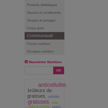
Produits diététiques
Sauces et condiments
Soupes et potages
Corps gras
Communauté
Forum nutrition
Groupes nutrition
Newsletter Nutrition
OK
anticellulite
,
brûleurs de
graisses
,
cellulite
,
graisses
,
lutter
,
contre la cellulite
palper-