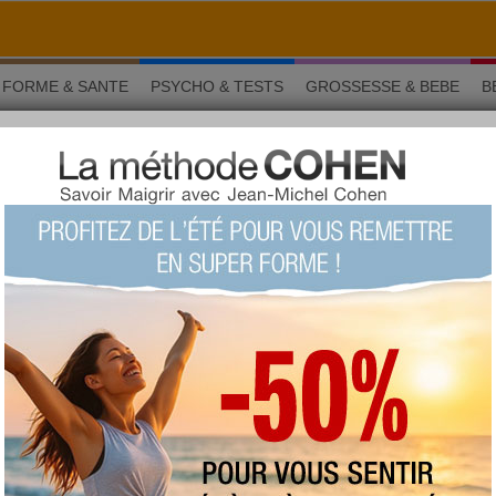
FORME & SANTE
PSYCHO & TESTS
GROSSESSE & BEBE
B
tre taux de cholestérol
 Nutrition
OL
ser votre taux de cholestérol