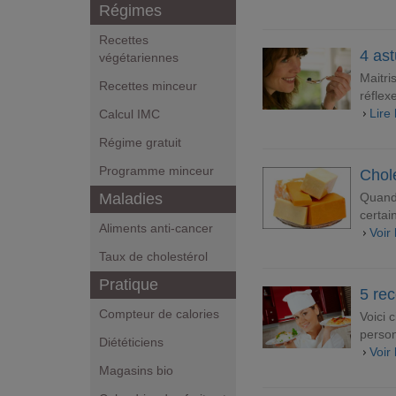
Régimes
Recettes
4 ast
végétariennes
Maitri
Recettes minceur
réflex
Lire 
Calcul IMC
Régime gratuit
Programme minceur
Chole
Quand 
Maladies
certai
Aliments anti-cancer
Voir
Taux de cholestérol
Pratique
5 rec
Compteur de calories
Voici 
person
Diététiciens
Voir 
Magasins bio