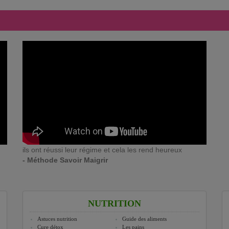
ils ont réussi leur régime et cela les rend heureux
- Méthode Savoir Maigrir
NUTRITION
Astuces nutrition
Guide des aliments
Cure détox
Les pains