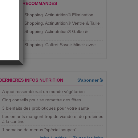
PRODUITS RECOMMANDES
Aujourdhui Shopping. Actinutrition® Elimination
Aujourdhui Shopping. Actinutrition® Ventre & Taille
Aujourdhui Shopping. Actinutrition® Galbe &
Courbe
Aujourdhui Shopping. ​Coffret Savoir Mincir avec
Jean
DERNIERES INFOS NUTRITION
S'abonner
A quoi ressemblerait un monde végétarien
Cinq conseils pour se remettre des fêtes
3 bienfaits des probiotiques pour votre santé
Les enfants mangent trop de viande et de protéines
à la cantine
1 semaine de menus "spécial soupes"