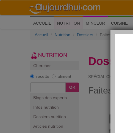
(current)
ACCUEIL
NUTRITION
MINCEUR
CUISINE
Accueil
Nutrition
Dossiers
Faites baisser vo
NUTRITION
Dossiers
Chercher
recette
aliment
SPÉCIAL CHOLESTÉR
OK
Faites bais
Blogs des experts
Infos nutrition
Dossiers nutrition
Articles nutrition