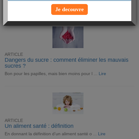
Délicatement parfumé et d’un goût subtil, le ...
Lire
Je decouvre
ARTICLE
Dangers du sucre : comment éliminer les mauvais
sucres ?
Bon pour les papilles, mais bien moins pour l ...
Lire
ARTICLE
Un aliment santé : définition
En donnant la définition d’un aliment santé o ...
Lire