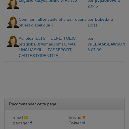
Legalne kasyna online w Polsce
par
pvpzonevc
à
23:45
Comment allier santé et plaisir quand
par
Lukeda
à
on est diabétique ?
10:11
Achetez IELTS, TOEFL, TOEIC
par
(
etsglobal9@gmail.com
) GMAT,
WILLIAMSLAWSON
LINGUASKILL , PASSEPORT,
à 07:39
CARTES D'IDENTITÉ,
Recommander cette page :
email
favoris
partager
Twitter