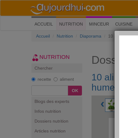
(current)
ACCUEIL
NUTRITION
MINCEUR
CUISINE
Accueil
Nutrition
Diaporama
10 aliments qu
Dossiers 
NUTRITION
Chercher
10 aliment
recette
aliment
humeur !
OK
‹
Blogs des experts
Infos nutrition
Dossiers nutrition
Articles nutrition