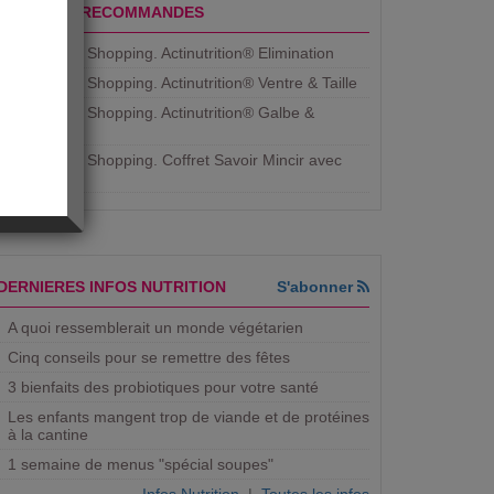
PRODUITS RECOMMANDES
Aujourdhui Shopping. Actinutrition® Elimination
Aujourdhui Shopping. Actinutrition® Ventre & Taille
Aujourdhui Shopping. Actinutrition® Galbe &
Courbe
Aujourdhui Shopping. ​Coffret Savoir Mincir avec
Jean
DERNIERES INFOS NUTRITION
S'abonner
A quoi ressemblerait un monde végétarien
Cinq conseils pour se remettre des fêtes
3 bienfaits des probiotiques pour votre santé
Les enfants mangent trop de viande et de protéines
à la cantine
1 semaine de menus "spécial soupes"