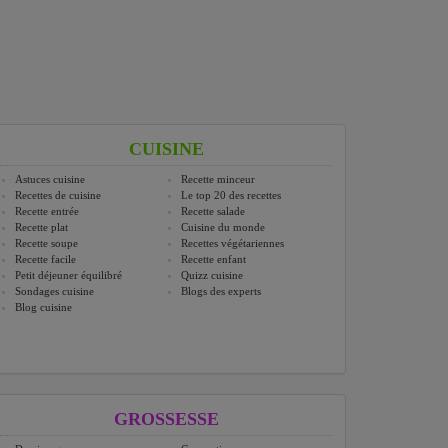
CUISINE
Astuces cuisine
Recette minceur
Recettes de cuisine
Le top 20 des recettes
Recette entrée
Recette salade
Recette plat
Cuisine du monde
Recette soupe
Recettes végétariennes
Recette facile
Recette enfant
Petit déjeuner équilibré
Quizz cuisine
Sondages cuisine
Blogs des experts
Blog cuisine
GROSSESSE