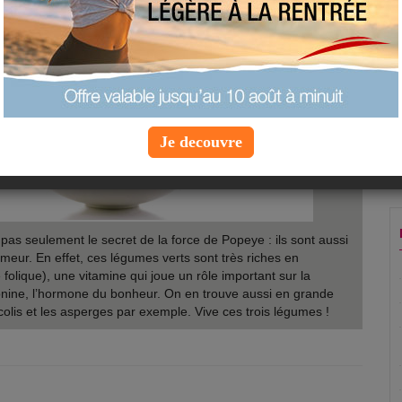
Je decouvre
pas seulement le secret de la force de Popeye : ils sont aussi
meur. En effet, ces légumes verts sont très riches en
folique), une vitamine qui joue un rôle important sur la
tonine, l’hormone du bonheur. On en trouve aussi en grande
colis et les asperges par exemple. Vive ces trois légumes !