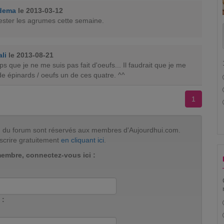
dema
le 2013-03-12
ester les agrumes cette semaine.
li
le 2013-08-21
ps que je ne me suis pas fait d'oeufs... Il faudrait que je me
e épinards / oeufs un de ces quatre. ^^
1
tion du forum sont réservés aux membres d'Aujourdhui.com.
scrire gratuitement
en cliquant ici
.
membre, connectez-vous ici :
 :