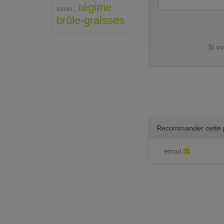
régime
,
rouler
brûle-graisses
Si v
Recommander cette 
email