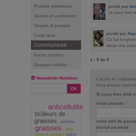
Produits diététiques
posté par
de
Je veux bien t
Sauces et condiments
Soupes et potages
posté par
Saya
Corps gras
Ca fait longtem
Communauté
fasse une salad
Forum nutrition
1 - 5 de 5
Groupes nutrition
Newsletter Nutrition
L’accès et l’utilisa
Vous pouvez vous in
OK
Si vous êtes déjà 
votre pseudo :
anticellulite
,
brûleurs de
graisses
votre mot de passe
,
cellulite
,
graisses
(envoyé par email)
,
lutter
,
contre la cellulite
palper-