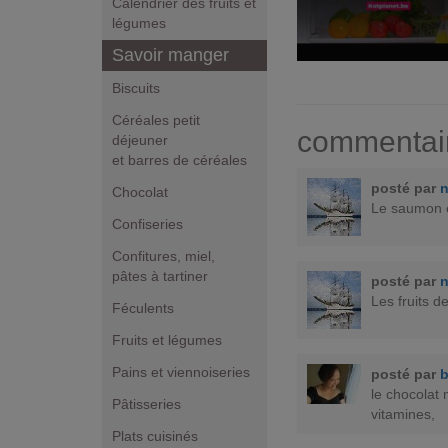
Calendrier des fruits et
légumes
Savoir manger
Biscuits
Céréales petit
commentai
déjeuner
et barres de céréales
posté par
n
Chocolat
Le saumon e
Confiseries
Confitures, miel,
pâtes à tartiner
posté par
n
Les fruits 
Féculents
Fruits et légumes
Pains et viennoiseries
posté par
b
le chocolat 
Pâtisseries
vitamines,
Plats cuisinés