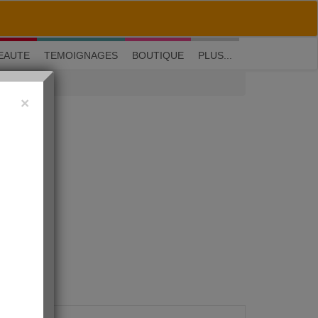
M'inscrire
|
Me connecter
|
? Visite guidée
EAUTE
TEMOIGNAGES
BOUTIQUE
PLUS...
×