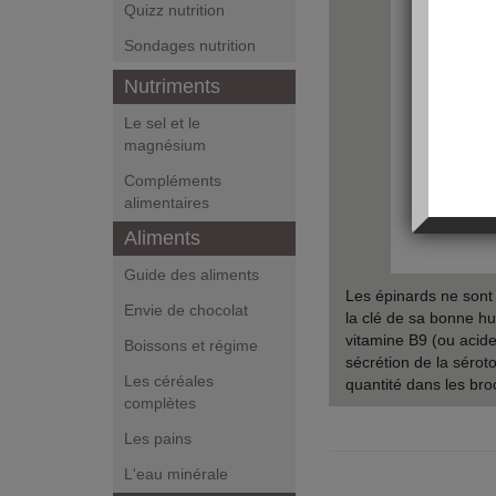
Quizz nutrition
Sondages nutrition
Nutriments
Le sel et le
magnésium
Compléments
alimentaires
Aliments
Guide des aliments
Les épinards ne sont 
Envie de chocolat
la clé de sa bonne hu
vitamine B9 (ou acide 
Boissons et régime
sécrétion de la séro
Les céréales
quantité dans les bro
complètes
Les pains
L'eau minérale