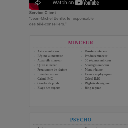
Service Client
"Jean-Michel Berille, le responsable
des télé-conseillers."
MINCEUR
Astuces minceur
Dossiers minceur
Régime alimentaire
Produits minceur
Appareils minceur
50 régimes minceur
Quizz minceur
Sondages minceur
Programme de régime
Menu régime
Liste de courses
Exercices physiques
Calcul IMC
Calcul IMG
Courbe de poids
Réglette de régime
Blogs des experts
Blog régime
PSYCHO