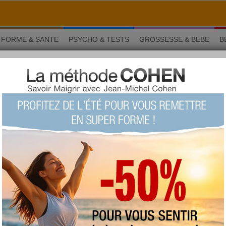
FORME & SANTE
PSYCHO & TESTS
GROSSESSE & BEBE
B
i mettent de bonne humeur !
Nutrition
s qui mettent de bonne
›
1/10