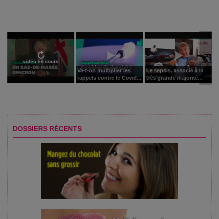
vidéo en cours
Va-t-on multiplier les
Le sepsis, associé à la
rappels contre le Covid...
très grande majorité...
DOSSIERS RÉCENTS