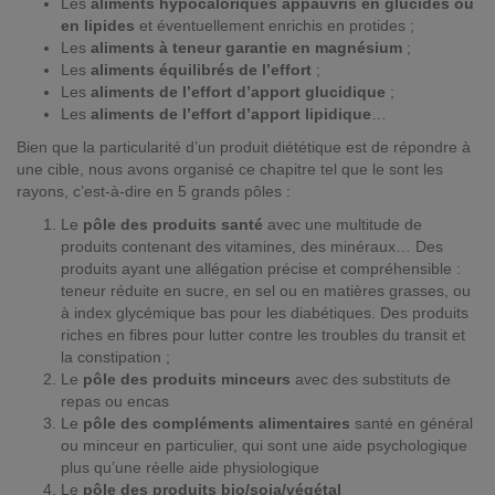
Les
aliments hypocaloriques appauvris en glucides ou
en lipides
et éventuellement enrichis en protides ;
Les
aliments à teneur garantie en magnésium
;
Les
aliments équilibrés de l’effort
;
Les
aliments de l’effort d’apport glucidique
;
Les
aliments de l’effort d’apport lipidique
…
Bien que la particularité d’un produit diététique est de répondre à
une cible, nous avons organisé ce chapitre tel que le sont les
rayons, c’est-à-dire en 5 grands pôles :
Le
pôle des produits santé
avec une multitude de
produits contenant des vitamines, des minéraux… Des
produits ayant une allégation précise et compréhensible :
teneur réduite en sucre, en sel ou en matières grasses, ou
à index glycémique bas pour les diabétiques. Des produits
riches en fibres pour lutter contre les troubles du transit et
la constipation ;
Le
pôle des produits minceurs
avec des substituts de
repas ou encas
Le
pôle des compléments alimentaires
santé en général
ou minceur en particulier, qui sont une aide psychologique
plus qu’une réelle aide physiologique
Le
pôle des produits bio/soja/végétal