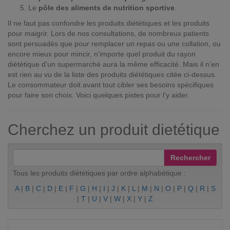
Le
pôle des aliments de nutrition sportive
.
Il ne faut pas confondre les produits diététiques et les produits
pour maigrir. Lors de nos consultations, de nombreux patients
sont persuadés que pour remplacer un repas ou une collation, ou
encore mieux pour mincir, n’importe quel produit du rayon
diététique d’un supermarché aura la même efficacité. Mais il n’en
est rien au vu de la liste des produits diététiques citée ci-dessus.
Le consommateur doit avant tout cibler ses besoins spécifiques
pour faire son choix. Voici quelques pistes pour l’y aider.
Cherchez un produit dietétique
Tous les produits diététiques par ordre alphabétique :
A
|
B
|
C
|
D
|
E
|
F
|
G
|
H
|
I
|
J
|
K
|
L
|
M
|
N
|
O
|
P
|
Q
|
R
|
S
|
T
|
U
|
V
|
W
|
X
|
Y
|
Z