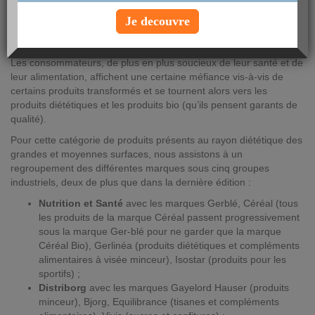
chez le consommateur et les prix élevés de ces produits. À ceci
Je decouvre
s’ajoute la nouvelle réglementation européenne sur les
allégations santé qui va nécessiter une clarification de l’offre.
Les consommateurs, de plus en plus soucieux de leur santé et de
leur alimentation, affichent une certaine méfiance vis-à-vis de
certains produits transformés et se tournent alors vers les
produits diététiques et les produits bio (qu’ils pensent garants de
qualité).
Pour cette catégorie de produits présents au rayon diététique des
grandes et moyennes surfaces, nous assistons à un
regroupement des différentes marques sous cinq groupes
industriels, deux de plus que dans la dernière édition :
Nutrition et Santé
avec les marques Gerblé, Céréal (tous
les produits de la marque Céréal passent progressivement
sous la marque Ger-blé pour ne garder que la marque
Céréal Bio), Gerlinéa (produits diététiques et compléments
alimentaires à visée minceur), Isostar (produits pour les
sportifs) ;
Distriborg
avec les marques Gayelord Hauser (produits
minceur), Bjorg, Equilibrance (tisanes et compléments