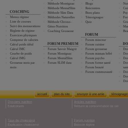
Méthode Montignac
Blogs
Nut
Méthode MentalSlim
Rencontres
Cui
COACHING
Méthode Slim Data
Bons plans
Psy
Menus régime
Méthodes Naturelles
Témoignages
For
Liste de courses
Méthode Chrono-
Quiz
Gro
Suivi des mensurations
Géno-Nutrition
Ma
Réglette de régime
Coaching Grossesse
Bea
FORUM
Exercices physiques
Compteur de calories
Forum minceur
FORUM PREMIUM
DO
Calcul poids idéal
Forum cuisine
Calcul IMC
Forum Savoir Maigrir
Forum grossesse
Dos
Courbe de poids
Forum Montignac
Forum maman bébé
Dos
Calcul IMG
Forum MentalSlim
Forum psycho
Dos
Grossesse mois par
Forum SLIM data
Forum forme santé
Dos
mois
Forum beauté
san
Forum communauté
Dos
Dos
Dos
accueil
plan du site
envoyer à une amie
témoignage
Dossiers nutrition
Articles nutrition
Edulcorants
Réduire la consommation de sel
Taux de cholestérol
Forum nutrition
Explication cholesterol
Boisson légère