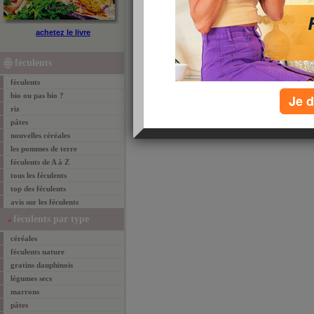
féculents
achetez le livre
Les
féculents
sont un groupe d’aliments qui regrou
ment de glucides. Ces glucides complexes, appelés
féculents
notre organisme pendant plusieurs heures. Ils appor
de minéraux et de vitamines suivant leur degré de ra
féculents
bio ou pas bio ?
Je d
riz
pâtes
nouvelles céréales
les pommes de terre
féculents de A à Z
tous les féculents
top des féculents
avis sur les féculents
féculents par type
céréales
féculents nature
gratins dauphinois
légumes secs
marrons
pâtes