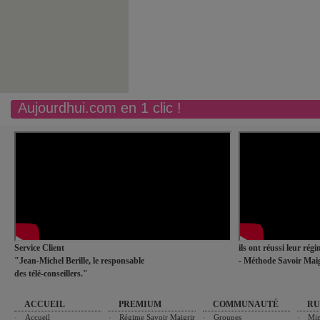
Aujourdhui.com en 1 clic !
Service Client
ils ont réussi leur rég
"Jean-Michel Berille, le responsable
- Méthode Savoir Maig
des télé-conseillers."
ACCUEIL
PREMIUM
COMMUNAUTÉ
RU
Accueil
Régime Savoir Maigrir
Groupes
Min