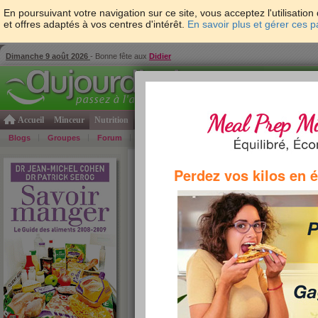
En poursuivant votre navigation sur ce site, vous acceptez l'utilisati
et offres adaptés à vos centres d'intérêt.
En savoir plus et gérer ces 
Dimanche 9 août 2026
- Bonne fête aux
Didier
Accueil
Minceur
Nutrition
Cuisine
Psycho & tests
Forme & santé
Gro
Blogs
Groupes
Forum
Guide
Photos
Bons Plans
Témoign
Accueil
>
Savoir Manger
> féculents
Perdez vos kilos en 