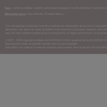
Tags
:
contre la cellulite
|
satiété
|
alimentation asiatique
|
recette diététique
|
traitement p
Découvrez aussi
:
Eau minérale
|
Produits laitiers
|
*Les témoignages présentés sont des expériences individuelles qui ne sont ni caractéri
alimentaire, des plans de repas contrôlés et des exercices physiques réguliers sont n
l'avis de votre médecin traitant avant d'entreprendre un régime amincissant, un programm
© 2007 - 2026 copyright et éditeur AUJOURDHUI.COM / powered by AUJOURDHUI.
Reproduction totale ou partielle interdite sans accord préalable.
Aujourdhui.com collecte et traite les données personnelles dans le respect de la loi Inf