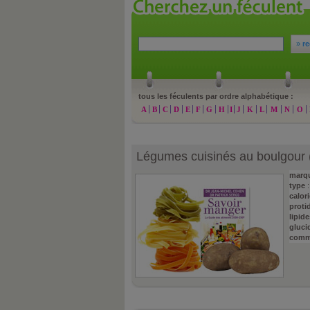
»
re
tous les féculents par ordre alphabétique :
A
B
C
D
E
F
G
H
I
J
K
L
M
N
O
Légumes cuisinés au boulgour 
marq
type
calori
proti
lipide
gluci
comm