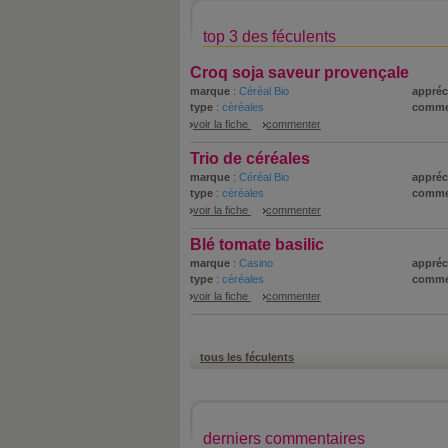
top 3 des féculents
Croq soja saveur provençale
marque
:
Céréal Bio
appréc
type
:
céréales
comme
voir la fiche
commenter
Trio de céréales
marque
:
Céréal Bio
appréc
type
:
céréales
comme
voir la fiche
commenter
Blé tomate basilic
marque
:
Casino
appréc
type
:
céréales
comme
voir la fiche
commenter
tous les féculents
derniers commentaires