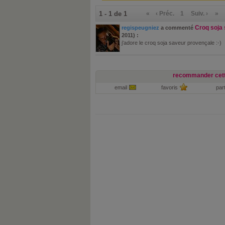
1 - 1 de 1
«
‹ Préc.
1
Suiv. ›
»
Croq soja
regispeugniez
a commenté
2011) :
j'adore le croq soja saveur provençale :-)
recommander cett
email
favoris
par