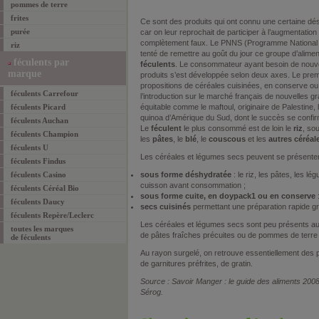
pommes de terre
frites
Ce sont des produits qui ont connu une certaine dé
purée
car on leur reprochait de participer à l’augmentation
complètement faux. Le PNNS (Programme National Nu
riz
tenté de remettre au goût du jour ce groupe d’alime
féculents par
féculents
. Le consommateur ayant besoin de nouvea
marque
produits s’est développée selon deux axes. Le premie
propositions de céréales cuisinées, en conserve ou
féculents Carrefour
l’introduction sur le marché français de nouvelles
féculents Picard
équitable comme le maftoul, originaire de Palestine, l
quinoa d’Amérique du Sud, dont le succès se confi
féculents Auchan
Le
féculent
le plus consommé est de loin le
riz
, so
féculents Champion
les
pâtes
, le
blé
, le
couscous
et les
autres céréal
féculents U
Les céréales et légumes secs peuvent se présenter
féculents Findus
féculents Casino
sous forme déshydratée
: le riz, les pâtes, les l
cuisson avant consommation ;
féculents Céréal Bio
sous forme cuite, en doypack1 ou en conserve
:
féculents Daucy
secs cuisinés
permettant une préparation rapide gr
féculents Repère/Leclerc
Les céréales et légumes secs sont peu présents au
toutes les marques
de pâtes fraîches précuites ou de pommes de terre
de féculents
Au rayon surgelé, on retrouve essentiellement des 
de garnitures préfrites, de gratin.
Source : Savoir Manger : le guide des aliments 20
Sérog.