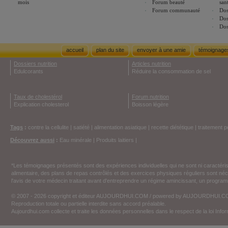
mois
Forum beauté
san
Forum communauté
Dos
Dos
Dos
accueil
plan du site
envoyer à une amie
témoignage
Dossiers nutrition
Articles nutrition
Edulcorants
Réduire la consommation de sel
Taux de cholestérol
Forum nutrition
Explication cholesterol
Boisson légère
Tags
:
contre la cellulite
|
satiété
|
alimentation asiatique
|
recette diététique
|
traitement p
Découvrez aussi
:
Eau minérale
|
Produits laitiers
|
*Les témoignages présentés sont des expériences individuelles qui ne sont ni caractéri
alimentaire, des plans de repas contrôlés et des exercices physiques réguliers sont n
l'avis de votre médecin traitant avant d'entreprendre un régime amincissant, un programm
© 2007 - 2026 copyright et éditeur AUJOURDHUI.COM / powered by AUJOURDHUI.
Reproduction totale ou partielle interdite sans accord préalable.
Aujourdhui.com collecte et traite les données personnelles dans le respect de la loi Inf