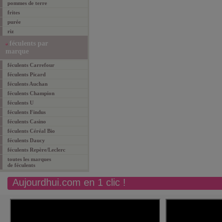
pommes de terre
frites
purée
riz
féculents par
marque
féculents Carrefour
féculents Picard
féculents Auchan
féculents Champion
féculents U
féculents Findus
féculents Casino
féculents Céréal Bio
féculents Daucy
féculents Repère/Leclerc
toutes les marques
de féculents
Aujourdhui.com en 1 clic !