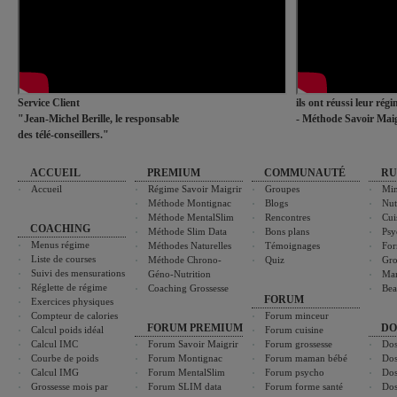
Service Client
ils ont réussi leur rég
"Jean-Michel Berille, le responsable
- Méthode Savoir Maig
des télé-conseillers."
ACCUEIL
PREMIUM
COMMUNAUTÉ
RU
Accueil
Régime Savoir Maigrir
Groupes
Min
Méthode Montignac
Blogs
Nut
Méthode MentalSlim
Rencontres
Cui
COACHING
Méthode Slim Data
Bons plans
Psy
Menus régime
Méthodes Naturelles
Témoignages
For
Liste de courses
Méthode Chrono-
Quiz
Gro
Suivi des mensurations
Géno-Nutrition
Ma
Réglette de régime
Coaching Grossesse
Bea
FORUM
Exercices physiques
Compteur de calories
Forum minceur
FORUM PREMIUM
DO
Calcul poids idéal
Forum cuisine
Calcul IMC
Forum Savoir Maigrir
Forum grossesse
Dos
Courbe de poids
Forum Montignac
Forum maman bébé
Dos
Calcul IMG
Forum MentalSlim
Forum psycho
Dos
Grossesse mois par
Forum SLIM data
Forum forme santé
Dos