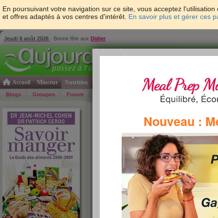
En poursuivant votre navigation sur ce site, vous acceptez l'utilisati
et offres adaptés à vos centres d'intérêt.
En savoir plus et gérer ces 
Jeudi 6 août 2026
- Bonne fête aux
Didier
Accueil
Minceur
Nutrition
Cuisine
Psycho & tests
Forme & santé
Gro
Blogs
Groupes
Forum
Guide
Photos
Bons Plans
Témoign
Accueil
>
Savoir Manger
>
féculents
> Marque Rep
Nouveau : M