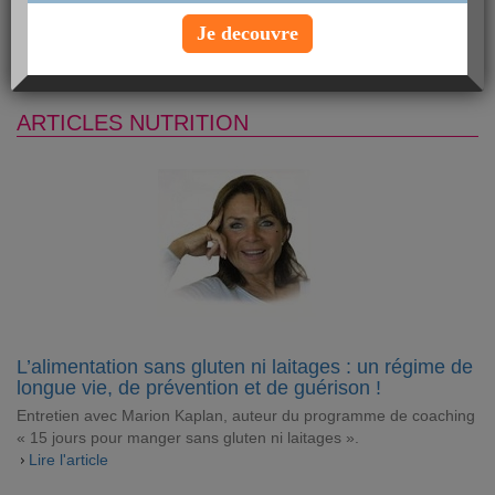
Je decouvre
Environ 1 % des Français souffrent d'une allergie au gluten... et la
plupart l'ignorent ! Découvrez comment repérer les symptômes
de la maladie et adopter les bonnes habitudes pour la déjouer.
ARTICLES NUTRITION
L’alimentation sans gluten ni laitages : un régime de
longue vie, de prévention et de guérison !
Entretien avec Marion Kaplan, auteur du programme de coaching
« 15 jours pour manger sans gluten ni laitages ».
Lire l'article