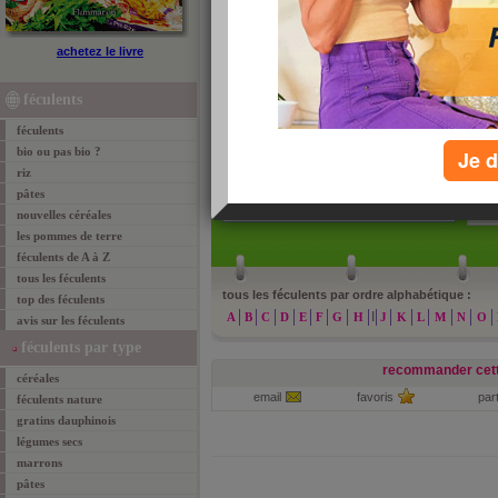
féculents de A à Z
achetez le livre
Cliquez ici pour consulter tous les féculents étud
Patrick Sérog. Retrouvez tous ces féculents classé
féculents
repérer encore plus facilement.
féculents
bio ou pas bio ?
Je d
riz
pâtes
»
re
nouvelles céréales
les pommes de terre
féculents de A à Z
tous les féculents
tous les féculents par ordre alphabétique :
top des féculents
I
A
B
C
D
E
F
G
H
J
K
L
M
N
O
avis sur les féculents
féculents par type
recommander cett
céréales
email
favoris
par
féculents nature
gratins dauphinois
légumes secs
marrons
pâtes