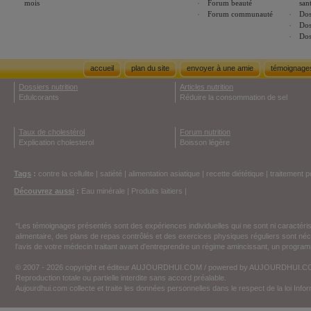
mois
Forum beauté
san
Forum communauté
Dos
Dos
Dos
accueil
plan du site
envoyer à une amie
témoignage
Dossiers nutrition
Articles nutrition
Edulcorants
Réduire la consommation de sel
Taux de cholestérol
Forum nutrition
Explication cholesterol
Boisson légère
Tags
:
contre la cellulite
|
satiété
|
alimentation asiatique
|
recette diététique
|
traitement p
Découvrez aussi
:
Eau minérale
|
Produits laitiers
|
*Les témoignages présentés sont des expériences individuelles qui ne sont ni caractéri
alimentaire, des plans de repas contrôlés et des exercices physiques réguliers sont n
l'avis de votre médecin traitant avant d'entreprendre un régime amincissant, un programm
© 2007 - 2026 copyright et éditeur AUJOURDHUI.COM / powered by AUJOURDHUI.
Reproduction totale ou partielle interdite sans accord préalable.
Aujourdhui.com collecte et traite les données personnelles dans le respect de la loi Inf