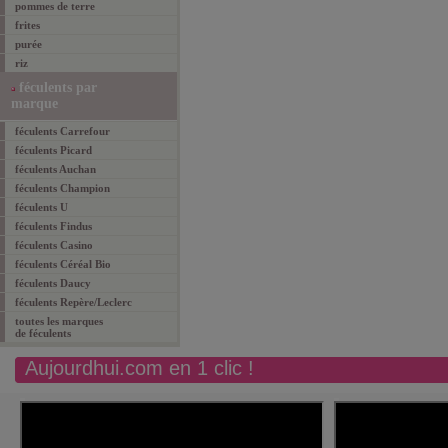
pommes de terre
frites
purée
riz
féculents par
marque
féculents Carrefour
féculents Picard
féculents Auchan
féculents Champion
féculents U
féculents Findus
féculents Casino
féculents Céréal Bio
féculents Daucy
féculents Repère/Leclerc
toutes les marques
de féculents
Aujourdhui.com en 1 clic !