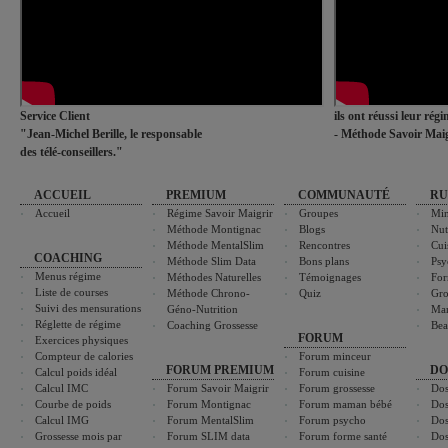
Service Client
ils ont réussi leur rég
"Jean-Michel Berille, le responsable
- Méthode Savoir Maig
des télé-conseillers."
ACCUEIL
PREMIUM
COMMUNAUTÉ
RU
Accueil
Régime Savoir Maigrir
Groupes
Min
Méthode Montignac
Blogs
Nut
Méthode MentalSlim
Rencontres
Cui
COACHING
Méthode Slim Data
Bons plans
Psy
Menus régime
Méthodes Naturelles
Témoignages
For
Liste de courses
Méthode Chrono-
Quiz
Gro
Suivi des mensurations
Géno-Nutrition
Ma
Réglette de régime
Coaching Grossesse
Bea
FORUM
Exercices physiques
Compteur de calories
Forum minceur
FORUM PREMIUM
DO
Calcul poids idéal
Forum cuisine
Calcul IMC
Forum Savoir Maigrir
Forum grossesse
Dos
Courbe de poids
Forum Montignac
Forum maman bébé
Dos
Calcul IMG
Forum MentalSlim
Forum psycho
Dos
Grossesse mois par
Forum SLIM data
Forum forme santé
Dos