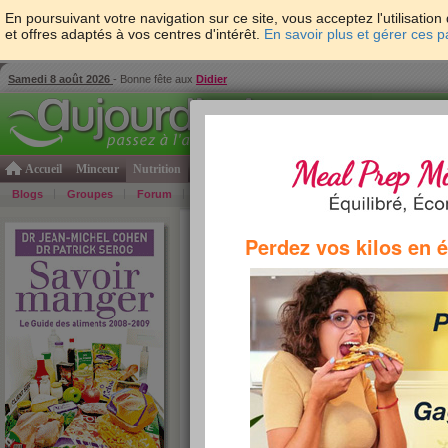
En poursuivant votre navigation sur ce site, vous acceptez l'utilisati
et offres adaptés à vos centres d'intérêt.
En savoir plus et gérer ces 
Samedi 8 août 2026
- Bonne fête aux
Didier
Accueil
Minceur
Nutrition
Cuisine
Psycho & tests
Forme & santé
Gro
Blogs
Groupes
Forum
Guide
Photos
Bons Plans
Témoign
Accueil
>
Savoir Manger
>
féculents
> AZ des int
Perdez vos kilos en 