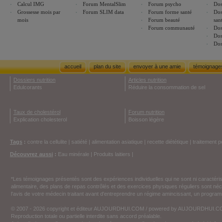
Calcul IMG
Forum MentalSlim
Forum psycho
Dos
Grossesse mois par
Forum SLIM data
Forum forme santé
Dos
mois
Forum beauté
san
Forum communauté
Dos
Dos
Dos
accueil
plan du site
envoyer à une amie
témoignage
Dossiers nutrition
Articles nutrition
Edulcorants
Réduire la consommation de sel
Taux de cholestérol
Forum nutrition
Explication cholesterol
Boisson légère
Tags
:
contre la cellulite
|
satiété
|
alimentation asiatique
|
recette diététique
|
traitement p
Découvrez aussi
:
Eau minérale
|
Produits laitiers
|
*Les témoignages présentés sont des expériences individuelles qui ne sont ni caractéri
alimentaire, des plans de repas contrôlés et des exercices physiques réguliers sont n
l'avis de votre médecin traitant avant d'entreprendre un régime amincissant, un programm
© 2007 - 2026 copyright et éditeur AUJOURDHUI.COM / powered by AUJOURDHUI.
Reproduction totale ou partielle interdite sans accord préalable.