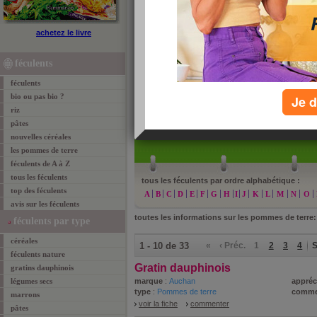
pommes de terre
achetez le livre
Aujourdhui.com vous présente Savoir Manger, le gui
Jean-Michel Cohen. Les 2 nutritionnistes ont étud
féculents
terre.
féculents
bio ou pas bio ?
Je d
riz
pâtes
»
re
nouvelles céréales
les pommes de terre
féculents de A à Z
tous les féculents
tous les féculents par ordre alphabétique :
top des féculents
A
B
C
D
E
F
G
H
I
J
K
L
M
N
O
avis sur les féculents
toutes les informations sur les pommes de terre:
féculents par type
céréales
1 - 10 de 33
«
‹ Préc.
1
2
3
4
S
féculents nature
Gratin dauphinois
gratins dauphinois
légumes secs
marque
:
Auchan
appréc
type
:
Pommes de terre
comme
marrons
voir la fiche
commenter
pâtes