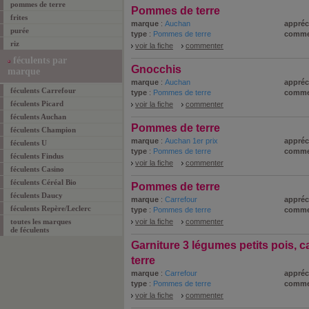
pommes de terre
Pommes de terre
frites
marque
:
Auchan
appréc
purée
type
:
Pommes de terre
comme
riz
voir la fiche
commenter
féculents par
Gnocchis
marque
marque
:
Auchan
appréc
féculents Carrefour
type
:
Pommes de terre
comme
féculents Picard
voir la fiche
commenter
féculents Auchan
Pommes de terre
féculents Champion
marque
:
Auchan 1er prix
appréc
féculents U
type
:
Pommes de terre
comme
féculents Findus
voir la fiche
commenter
féculents Casino
féculents Céréal Bio
Pommes de terre
féculents Daucy
marque
:
Carrefour
appréc
féculents Repère/Leclerc
type
:
Pommes de terre
comme
toutes les marques
voir la fiche
commenter
de féculents
Garniture 3 légumes petits pois, 
terre
marque
:
Carrefour
appréc
type
:
Pommes de terre
comme
voir la fiche
commenter