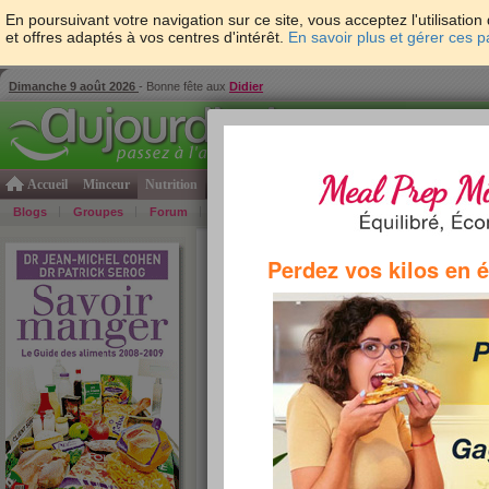
En poursuivant votre navigation sur ce site, vous acceptez l'utilisati
et offres adaptés à vos centres d'intérêt.
En savoir plus et gérer ces 
Dimanche 9 août 2026
- Bonne fête aux
Didier
Accueil
Minceur
Nutrition
Cuisine
Psycho & tests
Forme & santé
Gro
Blogs
Groupes
Forum
Guide
Photos
Bons Plans
Témoign
Accueil
>
Savoir Manger
>
féculents
> Pommes de
Perdez vos kilos en 