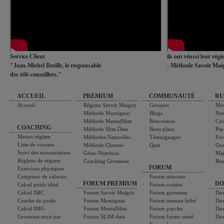
Service Client
ils ont réussi leur rég
"Jean-Michel Berille, le responsable
- Méthode Savoir Maig
des télé-conseillers."
ACCUEIL
PREMIUM
COMMUNAUTÉ
RU
Accueil
Régime Savoir Maigrir
Groupes
Min
Méthode Montignac
Blogs
Nut
Méthode MentalSlim
Rencontres
Cui
COACHING
Méthode Slim Data
Bons plans
Psy
Menus régime
Méthodes Naturelles
Témoignages
For
Liste de courses
Méthode Chrono-
Quiz
Gro
Suivi des mensurations
Géno-Nutrition
Ma
Réglette de régime
Coaching Grossesse
Bea
FORUM
Exercices physiques
Compteur de calories
Forum minceur
FORUM PREMIUM
DO
Calcul poids idéal
Forum cuisine
Calcul IMC
Forum Savoir Maigrir
Forum grossesse
Dos
Courbe de poids
Forum Montignac
Forum maman bébé
Dos
Calcul IMG
Forum MentalSlim
Forum psycho
Dos
Grossesse mois par
Forum SLIM data
Forum forme santé
Dos