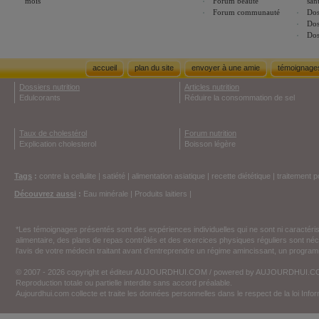
mois
Forum beauté
san
Forum communauté
Dos
Dos
Dos
accueil
plan du site
envoyer à une amie
témoignage
Dossiers nutrition
Articles nutrition
Edulcorants
Réduire la consommation de sel
Taux de cholestérol
Forum nutrition
Explication cholesterol
Boisson légère
Tags
:
contre la cellulite
|
satiété
|
alimentation asiatique
|
recette diététique
|
traitement p
Découvrez aussi
:
Eau minérale
|
Produits laitiers
|
*Les témoignages présentés sont des expériences individuelles qui ne sont ni caractéri
alimentaire, des plans de repas contrôlés et des exercices physiques réguliers sont n
l'avis de votre médecin traitant avant d'entreprendre un régime amincissant, un programm
© 2007 - 2026 copyright et éditeur AUJOURDHUI.COM / powered by AUJOURDHUI.
Reproduction totale ou partielle interdite sans accord préalable.
Aujourdhui.com collecte et traite les données personnelles dans le respect de la loi Inf