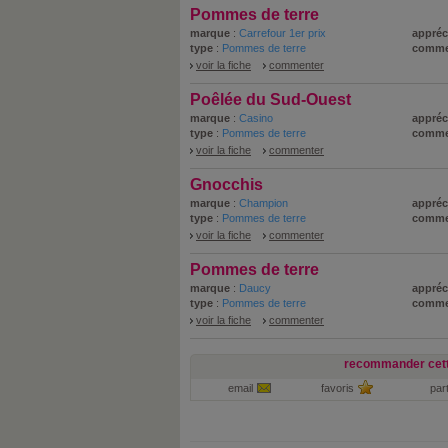
Pommes de terre
marque
:
Carrefour 1er prix
appréc
type
:
Pommes de terre
comme
voir la fiche
commenter
Poêlée du Sud-Ouest
marque
:
Casino
appréc
type
:
Pommes de terre
comme
voir la fiche
commenter
Gnocchis
marque
:
Champion
appréc
type
:
Pommes de terre
comme
voir la fiche
commenter
Pommes de terre
marque
:
Daucy
appréc
type
:
Pommes de terre
comme
voir la fiche
commenter
recommander cett
email
favoris
par