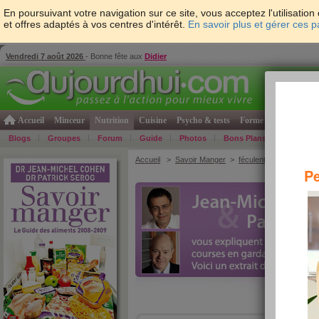
En poursuivant votre navigation sur ce site, vous acceptez l'utilisati
et offres adaptés à vos centres d'intérêt.
En savoir plus et gérer ces 
Vendredi 7 août 2026
- Bonne fête aux
Didier
Accueil
Minceur
Nutrition
Cuisine
Psycho & tests
Forme & santé
Gro
Blogs
Groupes
Forum
Guide
Photos
Bons Plans
Témoign
Accueil
>
Savoir Manger
>
féculents
> AZ des int
Pe