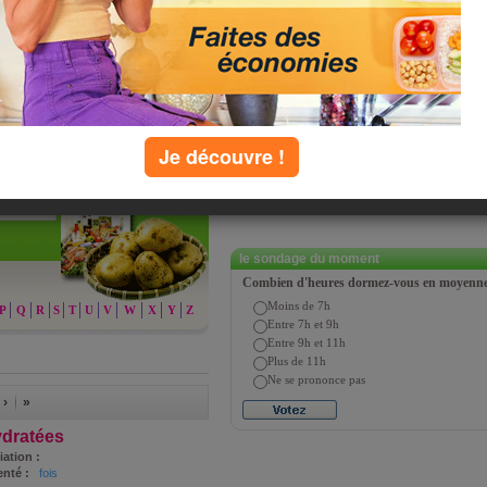
iés dans Savoir Manger de JM Cohen et
s par ordre alphabétique afin de vous
Je découvre !
chercher
le sondage du moment
Combien d'heures dormez-vous en moyenne 
Moins de 7h
P
Q
R
S
T
U
V
W
X
Y
Z
Entre 7h et 9h
Entre 9h et 11h
Plus de 11h
Ne se prononce pas
 ›
»
ydratées
iation :
nté :
fois