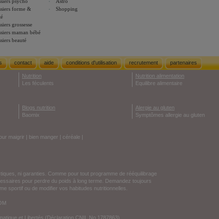
siers psycho
Astro
siers forme &
Shopping
té
siers grossesse
siers maman bébé
siers beauté
s
contact
aide
conditions d'utilisation
recrutement
partenaires
Nutrition
Nutrition alimentation
Les féculents
Equilibre alimentaire
Blogs nutrition
Alergie au gluten
Baomix
Symptômes allergie au gluten
our maigrir
|
bien manger
|
céréale
|
stiques, ni garanties. Comme pour tout programme de rééquilibrage
écessaires pour perdre du poids à long terme. Demandez toujours
e sportif ou de modifier vos habitudes nutritionnelles.
COM
ormatique et Libertés (Déclaration CNIL No 1787863).