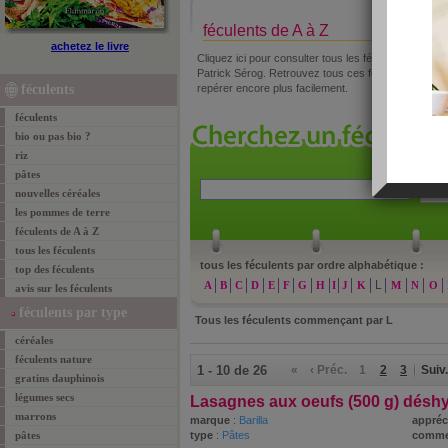
féculents de A à Z
achetez le livre
Cliquez ici pour consulter tous les féculents étud
Patrick Sérog. Retrouvez tous ces féculents classé
féculents
repérer encore plus facilement.
féculents
bio ou pas bio ?
riz
pâtes
»
re
nouvelles céréales
les pommes de terre
féculents de A à Z
tous les féculents
tous les féculents par ordre alphabétique :
top des féculents
L
A
B
C
D
E
F
G
H
I
J
K
M
N
O
avis sur les féculents
féculents par type
Tous les féculents commençant par
L
céréales
féculents nature
1 - 10 de 26
«
‹ Préc.
1
2
3
Suiv.
gratins dauphinois
légumes secs
Lasagnes aux oeufs (500 g) désh
marrons
marque
:
Barilla
appréc
pâtes
type
:
Pâtes
comme