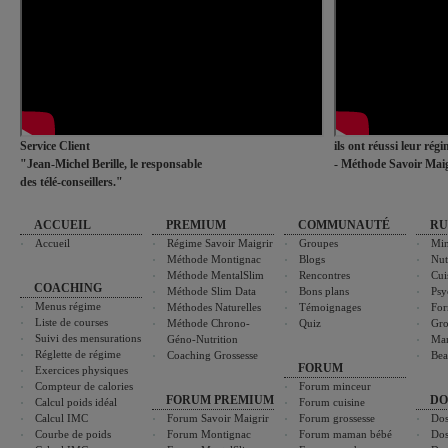
Service Client
ils ont réussi leur rég
"Jean-Michel Berille, le responsable
- Méthode Savoir Maig
des télé-conseillers."
ACCUEIL
PREMIUM
COMMUNAUTÉ
RU
Accueil
Régime Savoir Maigrir
Groupes
Min
Méthode Montignac
Blogs
Nut
Méthode MentalSlim
Rencontres
Cui
COACHING
Méthode Slim Data
Bons plans
Psy
Menus régime
Méthodes Naturelles
Témoignages
For
Liste de courses
Méthode Chrono-
Quiz
Gro
Suivi des mensurations
Géno-Nutrition
Ma
Réglette de régime
Coaching Grossesse
Bea
FORUM
Exercices physiques
Compteur de calories
Forum minceur
FORUM PREMIUM
DO
Calcul poids idéal
Forum cuisine
Calcul IMC
Forum Savoir Maigrir
Forum grossesse
Dos
Courbe de poids
Forum Montignac
Forum maman bébé
Dos