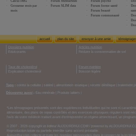
Calcul IMG
Forum MentalSlim
Forum psycho
Dos
Grossesse mois par
Forum SLIM data
Forum forme santé
Dos
mois
Forum beauté
san
Forum communauté
Dos
Dos
Dos
accueil
plan du site
envoyer à une amie
témoignage
Dossiers nutrition
Articles nutrition
Edulcorants
Réduire la consommation de sel
Taux de cholestérol
Forum nutrition
Explication cholesterol
Boisson légère
Tags
:
contre la cellulite
|
satiété
|
alimentation asiatique
|
recette diététique
|
traitement p
Découvrez aussi
:
Eau minérale
|
Produits laitiers
|
*Les témoignages présentés sont des expériences individuelles qui ne sont ni caractéri
alimentaire, des plans de repas contrôlés et des exercices physiques réguliers sont n
l'avis de votre médecin traitant avant d'entreprendre un régime amincissant, un programm
© 2007 - 2026 copyright et éditeur AUJOURDHUI.COM / powered by AUJOURDHUI.
Reproduction totale ou partielle interdite sans accord préalable.
Aujourdhui.com collecte et traite les données personnelles dans le respect de la loi Inf