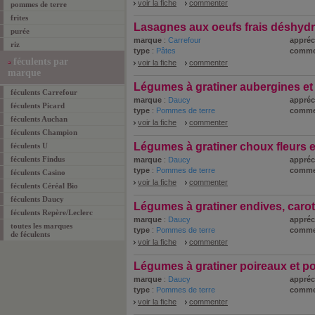
voir la fiche
commenter
pommes de terre
frites
Lasagnes aux oeufs frais déshyd
purée
marque
:
Carrefour
appréc
riz
type
:
Pâtes
comme
féculents par
voir la fiche
commenter
marque
Légumes à gratiner aubergines et
féculents Carrefour
marque
:
Daucy
appréc
féculents Picard
type
:
Pommes de terre
comme
féculents Auchan
voir la fiche
commenter
féculents Champion
Légumes à gratiner choux fleurs 
féculents U
féculents Findus
marque
:
Daucy
appréc
type
:
Pommes de terre
comme
féculents Casino
voir la fiche
commenter
féculents Céréal Bio
féculents Daucy
Légumes à gratiner endives, caro
féculents Repère/Leclerc
marque
:
Daucy
appréc
toutes les marques
type
:
Pommes de terre
comme
de féculents
voir la fiche
commenter
Légumes à gratiner poireaux et p
marque
:
Daucy
appréc
type
:
Pommes de terre
comme
voir la fiche
commenter