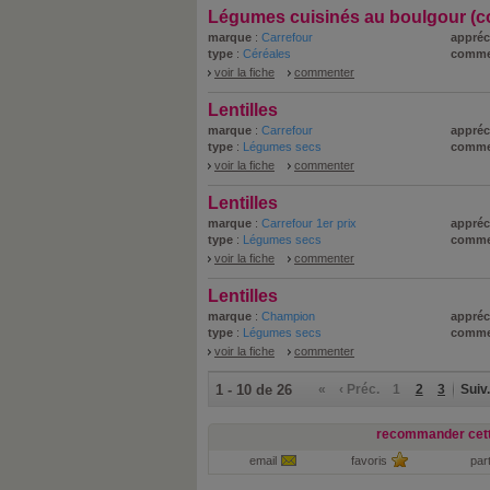
Légumes cuisinés au boulgour (c
marque
:
Carrefour
appréc
type
:
Céréales
comme
voir la fiche
commenter
Lentilles
marque
:
Carrefour
appréc
type
:
Légumes secs
comme
voir la fiche
commenter
Lentilles
marque
:
Carrefour 1er prix
appréc
type
:
Légumes secs
comme
voir la fiche
commenter
Lentilles
marque
:
Champion
appréc
type
:
Légumes secs
comme
voir la fiche
commenter
1 - 10 de 26
«
‹ Préc.
1
2
3
Suiv.
recommander cett
email
favoris
par