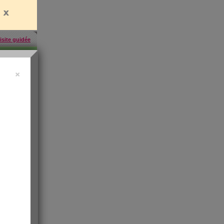
isite guidée
×
457
inscrites
'abonner
rien
es
e santé
t de
 les infos