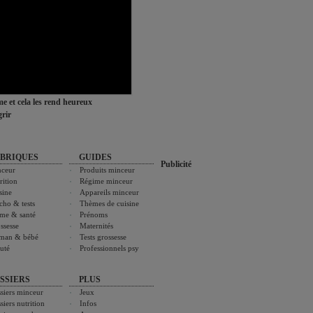
ime et cela les rend heureux
rir
BRIQUES
GUIDES
Publicité
ceur
Produits minceur
rition
Régime minceur
sine
Appareils minceur
cho & tests
Thèmes de cuisine
me & santé
Prénoms
ssesse
Maternités
man & bébé
Tests grossesse
uté
Professionnels psy
SSIERS
PLUS
siers minceur
Jeux
siers nutrition
Infos