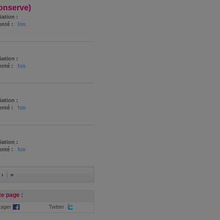
onserve)
iation :
nté :
fois
iation :
nté :
fois
iation :
nté :
fois
iation :
nté :
fois
 ›
»
e page :
tager
Twitter