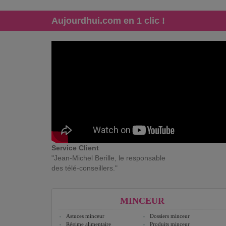
Aujourdhui.com en 1 clic !
Service Client
"Jean-Michel Berille, le responsable
des télé-conseillers."
MINCEUR
Astuces minceur
Dossiers minceur
Régime alimentaire
Produits minceur