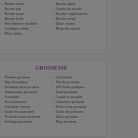
Recette entrée
Recette salade
Recette plat
Cuisine du monde
Recette soupe
Recettes végétariennes
Recette facile
Recette enfant
Petit déjeuner équilibré
Quizz cuisine
Sondages cuisine
Blogs des experts
Blog cuisine
GROSSESSE
Dossiers grossesse
Conception
Date d'ovulation
Test de grossesse
Grossesse mois par mois
160 fiches pratiques
Alimentation grossesse
Santé grossesse
Formalités
Couple et sexualité
Accouchement
Calendrier grossesse
Calendrier chinois
Photos miss grossesse
Guide des maternités
Guide des prénoms
Produits et tests grossesse
Quizz grossesse
Sondages grossesse
Blog grossesse