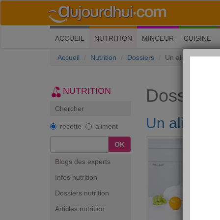
(current)
ACCUEIL
NUTRITION
MINCEUR
CUISINE
Accueil
Nutrition
Dossiers
Un aliment santé :
Dossiers 
NUTRITION
Chercher
Un aliment 
recette
aliment
OK
Blogs des experts
Infos nutrition
Dossiers nutrition
Articles nutrition