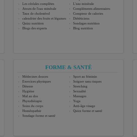
Les céréales complètes
L'eau minérale
Atouts de l'eau minérale
Compléments alimentaires
Taux de cholestérol
Compteur de calories
calendrier des fruits et légumes
Diététiciens
Quizz nutrition
Sondages nutrition
Blogs des experts
Blog nutrition
FORME & SANTÉ
Médecines douces
Sport au féminin
Exercices physiques
Soigner sans risques
Détente
Stretching
Hygiène
Sexualité
Mal au dos
Massages
Phytothérapie
Yoga
Soins du corps
Anti-âge visage
Homéopathie
Quizz forme et santé
Sondage forme et santé