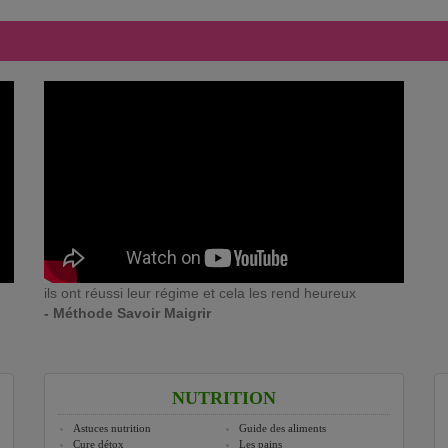
ils ont réussi leur régime et cela les rend heureux
- Méthode Savoir Maigrir
NUTRITION
Astuces nutrition
Guide des aliments
Cure détox
Les pains