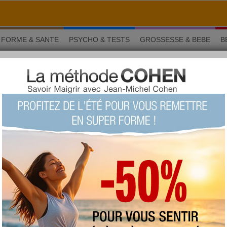
FORME & SANTE
PSYCHO & TESTS
GROSSESSE & BEBE
B
 définition
Nutrition
santé : définition
LU 110591 fois COMMENTÉ 0 fois
TAGS:
anticancer
,
anti-cholestérol
,
alicament
AUTEUR : Arnaud Censier
samedi 28 avril 2018
En donnant la définition d’un aliment
santé on s’aperçoit déjà que ce n’est pas
l’aliment lui-même qui est important mais