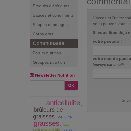
commentai
Produits diététiques
Sauces et condiments
L’accès et l’utilisa
Vous pouvez vous in
Soupes et potages
Si vous êtes déjà 
Corps gras
votre pseudo :
Communauté
Forum nutrition
votre mot de passe
Groupes nutrition
(envoyé par email)
Newsletter Nutrition
OK
Si v
anticellulite
,
brûleurs de
graisses
,
cellulite
,
graisses
,
lutter
,
contre la cellulite
palper-