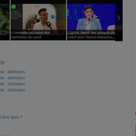
L'imagerie au coeur des
Capital Santé: les dangers du
Capital
territoires de santé
soleil avec Samira Baharlou,...
Stéphan
cle
é : définition
é : définition
é : définition
é : définition
t dire quoi ?