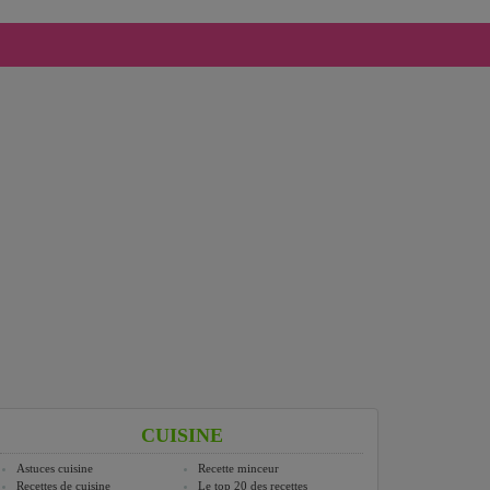
CUISINE
Astuces cuisine
Recette minceur
Recettes de cuisine
Le top 20 des recettes