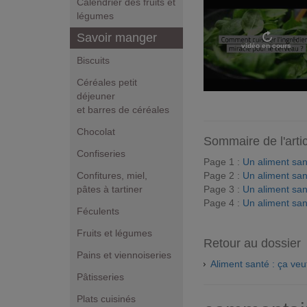
Calendrier des fruits et
légumes
Savoir manger
vidéo en cours
Biscuits
Céréales petit
déjeuner
et barres de céréales
Chocolat
Sommaire de l'arti
Confiseries
Page 1 :
Un aliment sant
Page 2 :
Un aliment sant
Confitures, miel,
Page 3 :
Un aliment sant
pâtes à tartiner
Page 4 :
Un aliment sant
Féculents
Fruits et légumes
Retour au dossier
Pains et viennoiseries
Aliment santé : ça veu
Pâtisseries
Plats cuisinés