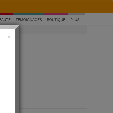
M'inscrire
|
Me connecter
|
? Visite guidée
EAUTE
TEMOIGNAGES
BOUTIQUE
PLUS...
×