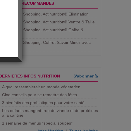
PRODUITS RECOMMANDES
Aujourdhui Shopping. Actinutrition® Elimination
Aujourdhui Shopping. Actinutrition® Ventre & Taille
Aujourdhui Shopping. Actinutrition® Galbe &
Courbe
Aujourdhui Shopping. ​Coffret Savoir Mincir avec
Jean
DERNIERES INFOS NUTRITION
S'abonner
A quoi ressemblerait un monde végétarien
Cinq conseils pour se remettre des fêtes
3 bienfaits des probiotiques pour votre santé
Les enfants mangent trop de viande et de protéines
à la cantine
1 semaine de menus "spécial soupes"