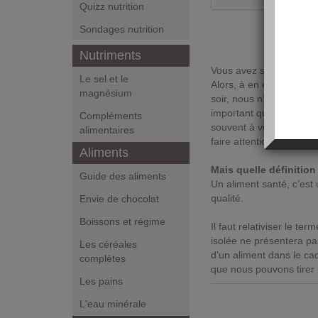
Quizz nutrition
Sondages nutrition
Nutriments
Vous avez sans doute dé
Le sel et le
Alors, à en écouter cer
magnésium
soir, nous n’auront pas 
important que vous soyez
Compléments
souvent à vendre du pa
alimentaires
faire attention à leur al
Aliments
Mais quelle définitio
Guide des aliments
Un aliment santé, c’est
qualité.
Envie de chocolat
Boissons et régime
Il faut relativiser le t
isolée ne présentera pas
Les céréales
d’un aliment dans le cad
complètes
que nous pouvons tirer
Les pains
L'eau minérale