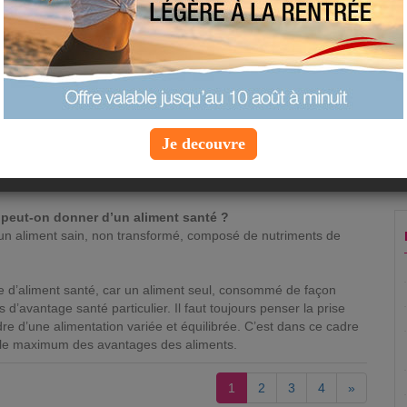
les nutriments qu’il contient. Sa
consommation doit être à considérer
dans un ensemble. Passons ces aliments
à la moulinette.
jà entendu parlé des bienfaits du brocoli face au cancer ?
tains qui manquent de nuances, si on mange des brocolis midi et
de cancer dans 20 ans ? Drôle d’idée n’est-ce pas ? Il est
Je decouvre
 guidés à ce sujet car cette notion d’aliment santé sert plus
pier qu’à améliorer la santé des consommateurs qui souhaitent
imentation.
n peut-on donner d’un aliment santé ?
 un aliment sain, non transformé, composé de nutriments de
erme d’aliment santé, car un aliment seul, consommé de façon
 d’avantage santé particulier. Il faut toujours penser la prise
re d’une alimentation variée et équilibrée. C’est dans ce cadre
 le maximum des avantages des aliments.
1
2
3
4
»