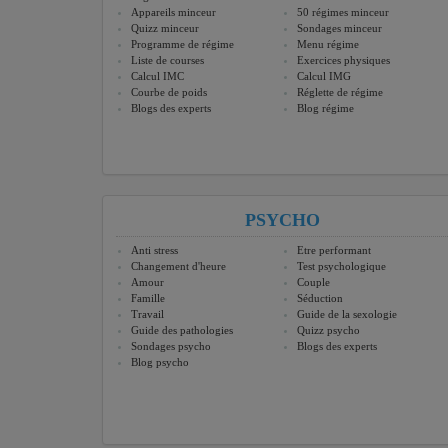
Appareils minceur
50 régimes minceur
Quizz minceur
Sondages minceur
Programme de régime
Menu régime
Liste de courses
Exercices physiques
Calcul IMC
Calcul IMG
Courbe de poids
Réglette de régime
Blogs des experts
Blog régime
PSYCHO
Anti stress
Etre performant
Changement d'heure
Test psychologique
Amour
Couple
Famille
Séduction
Travail
Guide de la sexologie
Guide des pathologies
Quizz psycho
Sondages psycho
Blogs des experts
Blog psycho