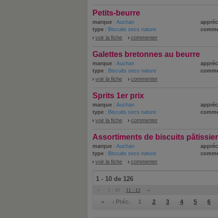
Petits-beurre
marque
:
Auchan
appréc
type
:
Biscuits secs nature
comme
voir la fiche
commenter
Galettes bretonnes au beurre
marque
:
Auchan
appréc
type
:
Biscuits secs nature
comme
voir la fiche
commenter
Sprits 1er prix
marque
:
Auchan
appréc
type
:
Biscuits secs nature
comme
voir la fiche
commenter
Assortiments de biscuits pâtissie
marque
:
Auchan
appréc
type
:
Biscuits secs nature
comme
voir la fiche
commenter
1 - 10 de 126
«
1 - 10
11 - 13
»
«
‹ Préc.
1
2
3
4
5
6