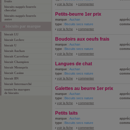
fruits
voir la fiche
commenter
biscuits nappés fourrés
chocolat
Petits-beurre 1er prix
biscuits nappés fourrés
autre
marque
:
Auchan
appréc
type
:
Biscuits secs nature
comme
biscuits par marque
voir la fiche
commenter
biscuit LU
Boudoirs aux oeufs frais
biscuit Leclerc
marque
:
Auchan
appréc
biscuit U
type
:
Biscuits secs nature
comme
biscuit Auchan
voir la fiche
commenter
biscuit Carrefour
biscuit Champion
Langues de chat
biscuit Monoprix
marque
:
Auchan
appréc
biscuit Casino
type
:
Biscuits secs nature
comme
biscuit BN
voir la fiche
commenter
biscuit Intermarché
Galettes au beurre 1er prix
toutes les marques
de biscuits
marque
:
Auchan
appréc
type
:
Biscuits secs nature
comme
voir la fiche
commenter
Petits laits
marque
:
Auchan
appréc
type
:
Biscuits secs nature
comme
voir la fiche
commenter