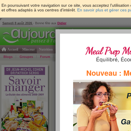
En poursuivant votre navigation sur ce site, vous acceptez l'utilisati
et offres adaptés à vos centres d'intérêt.
En savoir plus et gérer ces 
Samedi 8 août 2026
- Bonne fête aux
Didier
Accueil
Minceur
Nutrition
Cuisine
Psycho & tests
Forme & santé
Gro
Blogs
Groupes
Forum
Guide
Photos
Bons Plans
Témoign
Accueil
>
Savoir Manger
>
biscuits
> Biscuits sec
Nouveau : M