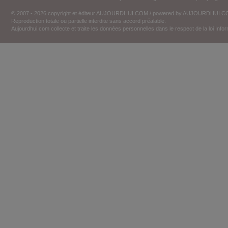
© 2007 - 2026 copyright et éditeur AUJOURDHUI.COM / powered by AUJOURDHUI.
Reproduction totale ou partielle interdite sans accord préalable.
Aujourdhui.com collecte et traite les données personnelles dans le respect de la loi Inf