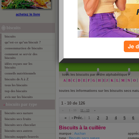
biscuits secs nature
achetez le livre
Aujourdhui.com vous présente Savoir Manger, le gui
Jean-Michel Cohen. Voici la liste des biscuits secs n
biscuits
obtenir une analyse complète des 2 célèbres nutriti
biscuits
qu’est-ce qu’un biscuit ?
Je d
consommation de biscuits
comment se servir des
»
re
biscuits
idées reçues sur les
biscuits
conseils nutritionnels
tous les biscuits par ordre alphabétique :
biscuits de A à Z
A
B
C
D
E
F
G
H
I
J
K
L
M
N
O
tous les biscuits
toutes les informations sur les biscuits secs nat
top des biscuits
avis sur les biscuits
1 - 10 de 126
biscuits par type
«
1 - 10
11 - 13
»
biscuits secs nature
«
‹ Préc.
1
2
3
4
5
6
biscuits secs fruits
biscuits secs chocolat
Biscuits à la cuillère
biscuits secs autres
marque
:
Auchan
appréc
biscuits nappés fourrés
type
:
Biscuits secs nature
comme