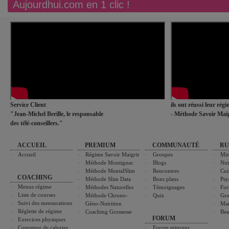
Aujourdhui.com en 1 clic !
Service Client
ils ont réussi leur rég
"Jean-Michel Berille, le responsable
- Méthode Savoir Maig
des télé-conseillers."
ACCUEIL
PREMIUM
COMMUNAUTÉ
RU
Accueil
Régime Savoir Maigrir
Groupes
Min
Méthode Montignac
Blogs
Nut
Méthode MentalSlim
Rencontres
Cui
COACHING
Méthode Slim Data
Bons plans
Psy
Menus régime
Méthodes Naturelles
Témoignages
For
Liste de courses
Méthode Chrono-
Quiz
Gro
Suivi des mensurations
Géno-Nutrition
Ma
Réglette de régime
Coaching Grossesse
Bea
FORUM
Exercices physiques
Compteur de calories
Forum minceur