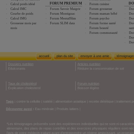
FORUM PREMIUM
DO
Calcul poids idéal
Forum cuisine
Calcul IMC
Forum Savoir Maigrir
Forum grossesse
Dos
Courbe de poids
Forum Montignac
Forum maman bébé
Dos
Calcul IMG
Forum MentalSlim
Forum psycho
Dos
Grossesse mois par
Forum SLIM data
Forum forme santé
Dos
mois
Forum beauté
san
Forum communauté
Dos
Dos
Dos
accueil
plan du site
envoyer à une amie
témoignage
Dossiers nutrition
Articles nutrition
Edulcorants
Réduire la consommation de sel
Taux de cholestérol
Forum nutrition
Explication cholesterol
Boisson légère
Tags
:
contre la cellulite
|
satiété
|
alimentation asiatique
|
recette diététique
|
traitement p
Découvrez aussi
:
Eau minérale
|
Produits laitiers
|
*Les témoignages présentés sont des expériences individuelles qui ne sont ni caractéri
alimentaire, des plans de repas contrôlés et des exercices physiques réguliers sont n
l'avis de votre médecin traitant avant d'entreprendre un régime amincissant, un programm