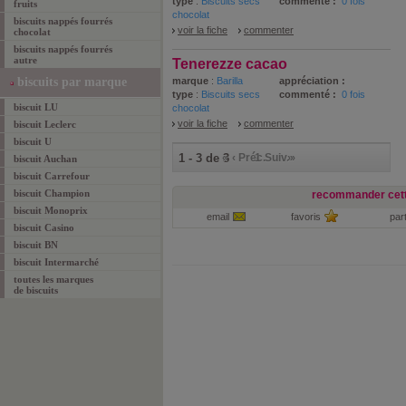
type
:
Biscuits secs
commenté :
0 fois
fruits
chocolat
biscuits nappés fourrés
voir la fiche
commenter
chocolat
biscuits nappés fourrés
autre
Tenerezze cacao
biscuits par marque
marque
:
Barilla
appréciation :
type
:
Biscuits secs
commenté :
0 fois
biscuit LU
chocolat
voir la fiche
commenter
biscuit Leclerc
biscuit U
1 - 3 de 3
«
‹ Préc.
1
Suiv. ›
»
biscuit Auchan
biscuit Carrefour
biscuit Champion
recommander cett
biscuit Monoprix
email
favoris
par
biscuit Casino
biscuit BN
biscuit Intermarché
toutes les marques
de biscuits