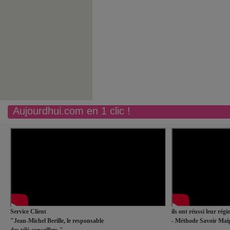
Aujourdhui.com en 1 clic !
Service Client
ils ont réussi leur rég
"Jean-Michel Berille, le responsable
- Méthode Savoir Maig