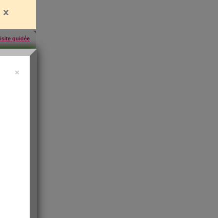
isite guidée
×
457
inscrites
'abonner
rien
es
e santé
t de
 les infos