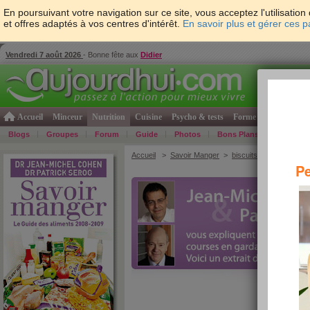
En poursuivant votre navigation sur ce site, vous acceptez l'utilisati
et offres adaptés à vos centres d'intérêt.
En savoir plus et gérer ces 
Vendredi 7 août 2026
- Bonne fête aux
Didier
Accueil
Minceur
Nutrition
Cuisine
Psycho & tests
Forme & santé
Gro
Blogs
Groupes
Forum
Guide
Photos
Bons Plans
Témoign
Accueil
>
Savoir Manger
>
biscuits
> biscuits Bari
Pe