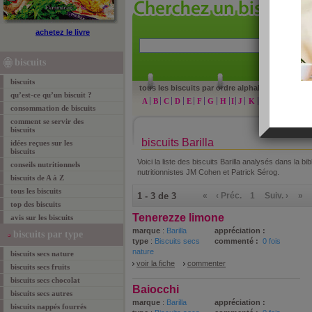
achetez le livre
»
re
biscuits
biscuits
tous les biscuits par ordre alphabétique :
qu’est-ce qu’un biscuit ?
A
B
C
D
E
F
G
H
I
J
K
L
M
N
O
consommation de biscuits
comment se servir des
biscuits
biscuits Barilla
idées reçues sur les
biscuits
Voici la liste des biscuits Barilla analysés dans la 
conseils nutritionnels
nutritionnistes JM Cohen et Patrick Sérog.
biscuits de A à Z
tous les biscuits
1 - 3 de 3
«
‹ Préc.
1
Suiv. ›
»
top des biscuits
Tenerezze limone
avis sur les biscuits
marque
:
Barilla
appréciation :
biscuits par type
type
:
Biscuits secs
commenté :
0 fois
nature
biscuits secs nature
voir la fiche
commenter
biscuits secs fruits
biscuits secs chocolat
Baiocchi
biscuits secs autres
marque
:
Barilla
appréciation :
biscuits nappés fourrés