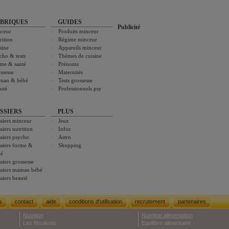
BRIQUES
GUIDES
Publicité
ceur
Produits minceur
rition
Régime minceur
sine
Appareils minceur
cho & tests
Thèmes de cuisine
me & santé
Prénoms
ssesse
Maternités
man & bébé
Tests grossesse
uté
Professionnels psy
SSIERS
PLUS
siers minceur
Jeux
siers nutrition
Infos
siers psycho
Astro
siers forme &
Shopping
té
siers grossesse
siers maman bébé
siers beauté
s
contact
aide
conditions d'utilisation
recrutement
partenaires
Nutrition
Nutrition alimentation
Les féculents
Equilibre alimentaire