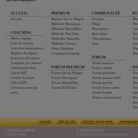
des télé-conseillers."
ACCUEIL
PREMIUM
COMMUNAUTÉ
RU
Accueil
Régime Savoir Maigrir
Groupes
Min
Méthode Montignac
Blogs
Nut
Méthode MentalSlim
Rencontres
Cui
COACHING
Méthode Slim Data
Bons plans
Psy
Menus régime
Méthodes Naturelles
Témoignages
For
Liste de courses
Méthode Chrono-
Quiz
Gro
Suivi des mensurations
Géno-Nutrition
Ma
Réglette de régime
Coaching Grossesse
Bea
FORUM
Exercices physiques
Compteur de calories
Forum minceur
FORUM PREMIUM
DO
Calcul poids idéal
Forum cuisine
Calcul IMC
Forum Savoir Maigrir
Forum grossesse
Dos
Courbe de poids
Forum Montignac
Forum maman bébé
Dos
Calcul IMG
Forum MentalSlim
Forum psycho
Dos
Grossesse mois par
Forum SLIM data
Forum forme santé
Dos
mois
Forum beauté
san
Forum communauté
Dos
Dos
Dos
accueil
plan du site
envoyer à une amie
témoignage
Dossiers nutrition
Articles nutrition
Edulcorants
Réduire la consommation de sel