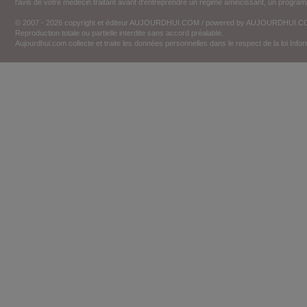
l'avis de votre médecin traitant avant d'entreprendre un régime amincissant, un programm
© 2007 - 2026 copyright et éditeur AUJOURDHUI.COM / powered by AUJOURDHUI.
Reproduction totale ou partielle interdite sans accord préalable.
Aujourdhui.com collecte et traite les données personnelles dans le respect de la loi Inf