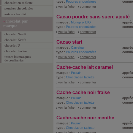
type
:
Poudres chocolatées
comme
chocolat en tablette
voir la fiche
commenter
poudres chocolatées
autres chocolat
Cacao poudre sans sucre ajouté
chocolat par
marque
:
Monoprix BIO
appréc
marque
type
:
Poudres chocolatées
comme
voir la fiche
commenter
chocolat Nestlé
chocolat Kraft
Cacao start
chocolat U
marque
:
Carrefour
appréc
chocolat Leclerc
type
:
Poudres chocolatées
comme
toutes les marques
voir la fiche
commenter
de confiseries
Cache-cache lait caramel
marque
:
Poulain
appréc
type
:
Chocolat en tablette
comme
voir la fiche
commenter
Cache-cache noir fraise
marque
:
Poulain
appréc
type
:
Chocolat en tablette
comme
voir la fiche
commenter
Cache-cache noir menthe
marque
:
Poulain
appréc
type
:
Chocolat en tablette
comme
voir la fiche
commenter