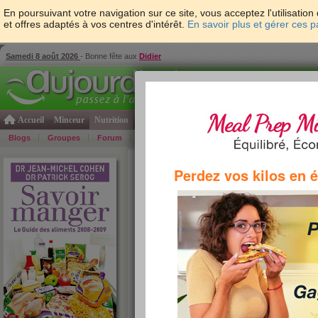
En poursuivant votre navigation sur ce site, vous acceptez l'utilisati
et offres adaptés à vos centres d'intérêt.
En savoir plus et gérer ces 
Samedi 8 août 2026
- Bonne fête aux
Didier
Accueil
Minceur
Nutrition
Cuisine
Psycho & tests
Forme & santé
Gro
Blogs
Groupes
Forum
Guide
Photos
Bons Plans
Témoign
Accueil
>
Savoir Manger
>
chocolat
> AZ chocola
Perdez vos kilos en 