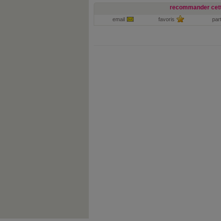
recommander cett
email
favoris
par