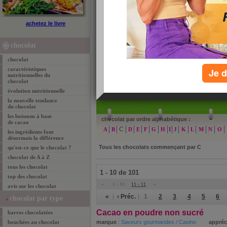
chocolat de A à Z
achetez le livre
Retrouvez tout le chocolat classé par ordre alphabét
facilement. Cliquez sur une des lettres pour consulte
chocolat
chocolat
caractéristiques
Je d
nutritionnelles du
chocolat
»
re
évolution nutritionnelle
la nouvelle tendance
du chocolat
les boissons à base
chocolat par ordre alphabétique :
de cacao
C
A
B
D
E
F
G
H
I
J
K
L
M
N
O
les ingrédients font
désormais la différence
Tous les chocolats commençant par
C
qu'est-ce que le chocolat ?
chocolat de A à Z
tous les chocolat
1 - 10 de 101
top des chocolat
«
1 - 10
11 - 11
»
avis sur les chocolat
«
‹ Préc.
1
2
3
4
5
6
chocolat par type
Cacao en poudre non sucré
barres chocolatées
bouchées au chocolat
marque
:
Saveurs gourmandes / Casino
appréc