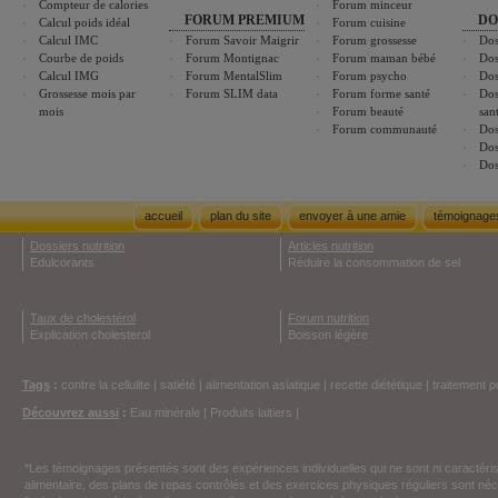
Compteur de calories
Forum minceur
FORUM PREMIUM
DO
Calcul poids idéal
Forum cuisine
Calcul IMC
Forum Savoir Maigrir
Forum grossesse
Dos
Courbe de poids
Forum Montignac
Forum maman bébé
Dos
Calcul IMG
Forum MentalSlim
Forum psycho
Dos
Grossesse mois par
Forum SLIM data
Forum forme santé
Dos
mois
Forum beauté
san
Forum communauté
Dos
Dos
Dos
accueil
plan du site
envoyer à une amie
témoignage
Dossiers nutrition
Articles nutrition
Edulcorants
Réduire la consommation de sel
Taux de cholestérol
Forum nutrition
Explication cholesterol
Boisson légère
Tags
:
contre la cellulite
|
satiété
|
alimentation asiatique
|
recette diététique
|
traitement p
Découvrez aussi
:
Eau minérale
|
Produits laitiers
|
*Les témoignages présentés sont des expériences individuelles qui ne sont ni caractéri
alimentaire, des plans de repas contrôlés et des exercices physiques réguliers sont n