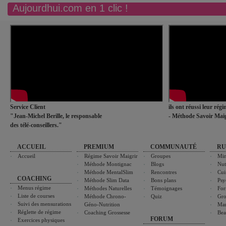
Aujourdhui.com en 1 clic !
Service Client
ils ont réussi leur rég
"Jean-Michel Berille, le responsable
- Méthode Savoir Maig
des télé-conseillers."
ACCUEIL
PREMIUM
COMMUNAUTÉ
RU
Accueil
Régime Savoir Maigrir
Groupes
Min
Méthode Montignac
Blogs
Nut
Méthode MentalSlim
Rencontres
Cui
COACHING
Méthode Slim Data
Bons plans
Psy
Menus régime
Méthodes Naturelles
Témoignages
For
Liste de courses
Méthode Chrono-
Quiz
Gro
Suivi des mensurations
Géno-Nutrition
Ma
Réglette de régime
Coaching Grossesse
Bea
FORUM
Exercices physiques