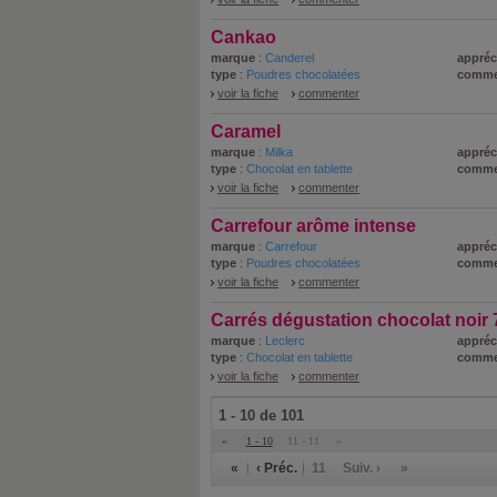
Cankao
marque
:
Canderel
appréc
type
:
Poudres chocolatées
comme
voir la fiche
commenter
Caramel
marque
:
Milka
appréc
type
:
Chocolat en tablette
comme
voir la fiche
commenter
Carrefour arôme intense
marque
:
Carrefour
appréc
type
:
Poudres chocolatées
comme
voir la fiche
commenter
Carrés dégustation chocolat noir
marque
:
Leclerc
appréc
type
:
Chocolat en tablette
comme
voir la fiche
commenter
1 - 10 de 101
«
1 - 10
11 - 11
»
«
‹ Préc.
11
Suiv. ›
»