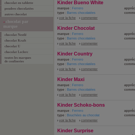
Kinder Bueno White
chocolat en tablette
marque
:
Ferrero
appréc
poudres chocolatées
type
:
Barres chocolatées
comme
autres chocolat
voir la fiche
commenter
chocolat par
marque
Kinder Chocolat
marque
:
Ferrero
appréc
chocolat Nestlé
type
:
Barres chocolatées
comme
chocolat Kraft
voir la fiche
commenter
chocolat U
chocolat Leclerc
Kinder Country
toutes les marques
marque
:
Ferrero
appréc
de confiseries
type
:
Barres chocolatées
comme
voir la fiche
commenter
Kinder Maxi
marque
:
Ferrero
appréc
type
:
Barres chocolatées
comme
voir la fiche
commenter
Kinder Schoko-bons
marque
:
Ferrero
appréc
type
:
Bouchées au chocolat
comme
voir la fiche
commenter
Kinder Surprise