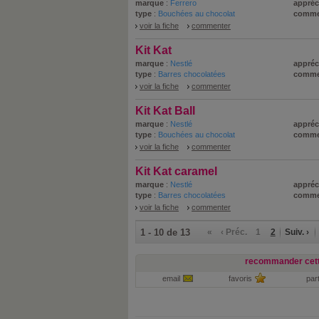
marque
:
Ferrero
appréc
type
:
Bouchées au chocolat
comme
voir la fiche
commenter
Kit Kat
marque
:
Nestlé
appréc
type
:
Barres chocolatées
comme
voir la fiche
commenter
Kit Kat Ball
marque
:
Nestlé
appréc
type
:
Bouchées au chocolat
comme
voir la fiche
commenter
Kit Kat caramel
marque
:
Nestlé
appréc
type
:
Barres chocolatées
comme
voir la fiche
commenter
1 - 10 de 13
«
‹ Préc.
1
2
Suiv. ›
recommander cett
email
favoris
par