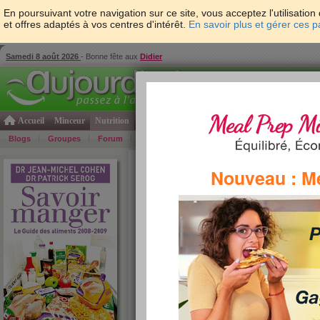
En poursuivant votre navigation sur ce site, vous acceptez l'utilisati
et offres adaptés à vos centres d'intérêt.
En savoir plus et gérer ces 
Samedi 8 août 2026
- Bonne fête aux
Didier
Accueil
Minceur
Nutrition
Cuisine
Psycho & tests
Forme & santé
Gro
Blogs
Groupes
Forum
Guide
Photos
Bons Plans
Témoign
Accueil
>
Savoir Manger
>
chocolat
> AZ chocola
Nouveau : M