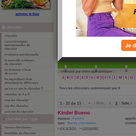
chocolat de A à Z
achetez le livre
Retrouvez tout le chocolat classé par ordre alphabét
facilement. Cliquez sur une des lettres pour consulte
chocolat
chocolat
caractéristiques
Je d
nutritionnelles du
chocolat
»
re
évolution nutritionnelle
la nouvelle tendance
du chocolat
les boissons à base
chocolat par ordre alphabétique :
de cacao
K
A
B
C
D
E
F
G
H
I
J
L
M
N
O
les ingrédients font
désormais la différence
Tous les chocolats commençant par
K
qu'est-ce que le chocolat ?
chocolat de A à Z
tous les chocolat
1 - 10 de 13
«
‹ Préc.
1
2
Suiv. ›
top des chocolat
avis sur les chocolat
Kinder Bueno
chocolat par type
marque
:
Ferrero
appréc
type
:
Barres chocolatées
comme
barres chocolatées
voir la fiche
commenter
bouchées au chocolat