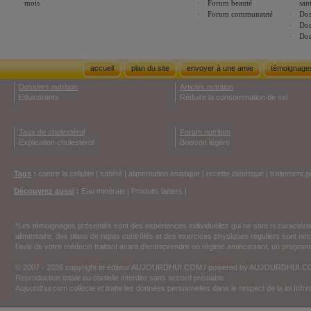
mois
Forum beauté
san
Forum communauté
Dos
Dos
Dos
accueil
plan du site
envoyer à une amie
témoignage
Dossiers nutrition
Articles nutrition
Edulcorants
Réduire la consommation de sel
Taux de cholestérol
Forum nutrition
Explication cholesterol
Boisson légère
Tags
:
contre la cellulite
|
satiété
|
alimentation asiatique
|
recette diététique
|
traitement p
Découvrez aussi
:
Eau minérale
|
Produits laitiers
|
*Les témoignages présentés sont des expériences individuelles qui ne sont ni caractéri
alimentaire, des plans de repas contrôlés et des exercices physiques réguliers sont n
l'avis de votre médecin traitant avant d'entreprendre un régime amincissant, un programm
© 2007 - 2026 copyright et éditeur AUJOURDHUI.COM / powered by AUJOURDHUI.
Reproduction totale ou partielle interdite sans accord préalable.
Aujourdhui.com collecte et traite les données personnelles dans le respect de la loi Inf