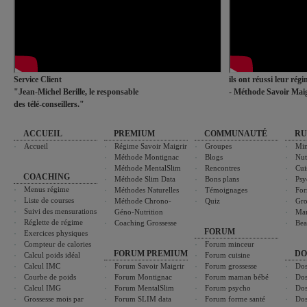
Service Client
ils ont réussi leur rég
"Jean-Michel Berille, le responsable
- Méthode Savoir Maig
des télé-conseillers."
ACCUEIL
PREMIUM
COMMUNAUTÉ
RU
Accueil
Régime Savoir Maigrir
Groupes
Min
Méthode Montignac
Blogs
Nut
Méthode MentalSlim
Rencontres
Cui
COACHING
Méthode Slim Data
Bons plans
Psy
Menus régime
Méthodes Naturelles
Témoignages
For
Liste de courses
Méthode Chrono-
Quiz
Gro
Suivi des mensurations
Géno-Nutrition
Ma
Réglette de régime
Coaching Grossesse
Bea
FORUM
Exercices physiques
Compteur de calories
Forum minceur
FORUM PREMIUM
DO
Calcul poids idéal
Forum cuisine
Calcul IMC
Forum Savoir Maigrir
Forum grossesse
Dos
Courbe de poids
Forum Montignac
Forum maman bébé
Dos
Calcul IMG
Forum MentalSlim
Forum psycho
Dos
Grossesse mois par
Forum SLIM data
Forum forme santé
Dos