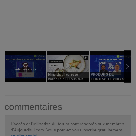
vidéo en cours
Miranda : l'adresse
PRODUITS DE
P
italienne qui nous fait...
CONTRASTE VIDI est...
m
commentaires
L’accès et l’utilisation du forum sont réservés aux membres
d'Aujourdhui.com. Vous pouvez vous inscrire gratuitement