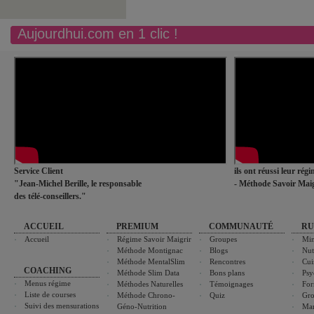
Aujourdhui.com en 1 clic !
Service Client
ils ont réussi leur rég
"Jean-Michel Berille, le responsable
- Méthode Savoir Maig
des télé-conseillers."
ACCUEIL
PREMIUM
COMMUNAUTÉ
RU
Accueil
Régime Savoir Maigrir
Groupes
Min
Méthode Montignac
Blogs
Nut
Méthode MentalSlim
Rencontres
Cui
COACHING
Méthode Slim Data
Bons plans
Psy
Menus régime
Méthodes Naturelles
Témoignages
For
Liste de courses
Méthode Chrono-
Quiz
Gro
Suivi des mensurations
Géno-Nutrition
Ma