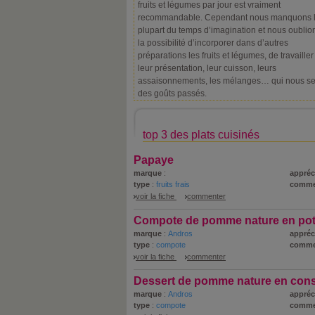
fruits et légumes par jour est vraiment
recommandable. Cependant nous manquons 
plupart du temps d’imagination et nous oublio
la possibilité d’incorporer dans d’autres
préparations les fruits et légumes, de travailler
leur présentation, leur cuisson, leurs
assaisonnements, les mélanges… qui nous se
des goûts passés.
top 3 des plats cuisinés
Papaye
marque
:
appréc
type
:
fruits frais
comme
voir la fiche
commenter
Compote de pomme nature en po
marque
:
Andros
appréc
type
:
compote
comme
voir la fiche
commenter
Dessert de pomme nature en con
marque
:
Andros
appréc
type
:
compote
comme