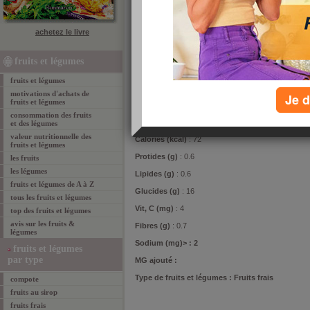
votre
1
2
achetez le livre
3
4
fruits et légumes
imp
fruits et légumes
motivations d'achats de
Je d
composition de l'aliment
fruits et légumes
consommation des fruits
Poids (g)
: 100
et des légumes
valeur nutritionnelle des
Calories (kcal)
: 72
fruits et légumes
Protides (g)
: 0.6
les fruits
les légumes
Lipides (g)
: 0.6
fruits et légumes de A à Z
Glucides (g)
: 16
tous les fruits et légumes
Vit, C (mg)
: 4
top des fruits et légumes
avis sur les fruits &
Fibres (g)
: 0.7
légumes
Sodium (mg)> : 2
fruits et légumes
par type
MG ajouté
:
Type de fruits et légumes
: Fruits frais
compote
fruits au sirop
fruits frais