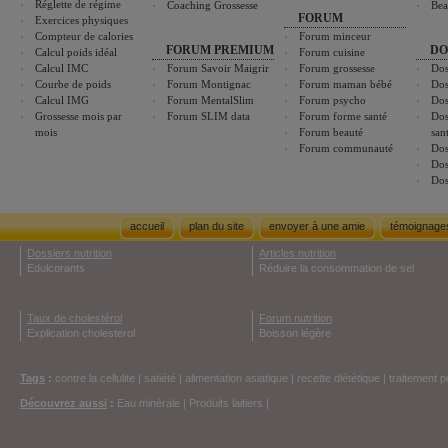
Réglette de régime
Coaching Grossesse
Bea
FORUM
Exercices physiques
Compteur de calories
Forum minceur
FORUM PREMIUM
DO
Calcul poids idéal
Forum cuisine
Calcul IMC
Forum Savoir Maigrir
Forum grossesse
Dos
Courbe de poids
Forum Montignac
Forum maman bébé
Dos
Calcul IMG
Forum MentalSlim
Forum psycho
Dos
Grossesse mois par
Forum SLIM data
Forum forme santé
Dos
mois
Forum beauté
san
Forum communauté
Dos
Dos
Dos
accueil
plan du site
envoyer à une amie
témoignage
Dossiers nutrition
Articles nutrition
Edulcorants
Réduire la consommation de sel
Taux de cholestérol
Forum nutrition
Explication cholesterol
Boisson légère
Tags
:
contre la cellulite
|
satiété
|
alimentation asiatique
|
recette diététique
|
traitement p
Découvrez aussi
:
Eau minérale
|
Produits laitiers
|