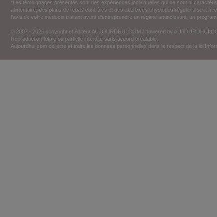
*Les témoignages présentés sont des expériences individuelles qui ne sont ni caractéri
alimentaire, des plans de repas contrôlés et des exercices physiques réguliers sont n
l'avis de votre médecin traitant avant d'entreprendre un régime amincissant, un programm
© 2007 - 2026 copyright et éditeur AUJOURDHUI.COM / powered by AUJOURDHUI.
Reproduction totale ou partielle interdite sans accord préalable.
Aujourdhui.com collecte et traite les données personnelles dans le respect de la loi Inf