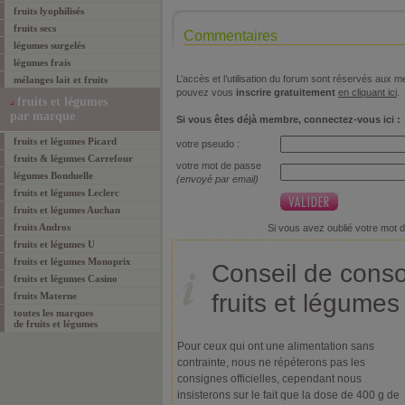
fruits lyophilisés
fruits secs
Commentaires
légumes surgelés
légumes frais
L’accès et l’utilisation du forum sont réservés aux
mélanges lait et fruits
pouvez vous
inscrire gratuitement
en cliquant ici
.
fruits et légumes
par marque
Si vous êtes déjà membre, connectez-vous ici :
fruits et légumes Picard
votre pseudo :
fruits & légumes Carrefour
votre mot de passe
légumes Bonduelle
(envoyé par email)
fruits et légumes Leclerc
fruits et légumes Auchan
fruits Andros
Si vous avez oublié votre mot 
fruits et légumes U
fruits et légumes Monoprix
Conseil de cons
fruits et légumes Casino
fruits et légumes
fruits Materne
toutes les marques
de
fruits et légumes
Pour ceux qui ont une alimentation sans
contrainte, nous ne répéterons pas les
consignes officielles, cependant nous
insisterons sur le fait que la dose de 400 g de