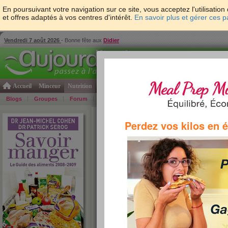
En poursuivant votre navigation sur ce site, vous acceptez l'utilisati
et offres adaptés à vos centres d'intérêt.
En savoir plus et gérer ces 
Vendredi 7 août 2026
- Bonne fête aux
Didier
Accueil
Minceur
Nutrition
Cuisine
Psycho & tests
Forme & santé
Gro
Blogs
Groupes
Forum
Guide
Photos
Bons Plans
Témoign
Accueil
>
Savoir Manger
>
fruits et légumes
> Rais
Perdez vos kilos en 
Raisin blanc ()
Les deux célèbres nutritionnistes, Patrick Serog et 
leur livre "Savoir manger" la composition de plus de 15
best-seller : l'étude du produit "Raisin blanc".
propo
Sérog
le :
9 
vu :
2
comm