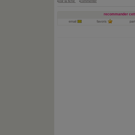
voir la fiche
commenter
recommander cett
email
favoris
par