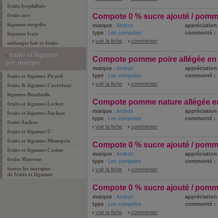
fruits lyophilisés
fruits secs
Compote 0 % sucre ajouté / pomm
légumes surgelés
marque
:
Andros
appréciation 
type
:
Les compotes
commenté :
légumes frais
voir la fiche
commenter
mélanges lait et fruits
fruits et légumes
Compote pomme poire allégée en
par marque
marque
:
Andros
appréciation 
type
:
Les compotes
commenté :
fruits et légumes Picard
voir la fiche
commenter
fruits & légumes Carrefour
légumes Bonduelle
Compote pomme nature allégée e
fruits et légumes Leclerc
marque
:
Andros
appréciation 
fruits et légumes Auchan
type
:
Les compotes
commenté :
fruits Andros
voir la fiche
commenter
fruits et légumes U
fruits et légumes Monoprix
Compote 0 % sucre ajouté / pomm
fruits et légumes Casino
marque
:
Andros
appréciation 
fruits Materne
type
:
Les compotes
commenté :
toutes les marques
voir la fiche
commenter
de
fruits et légumes
Compote 0 % sucre ajouté / pom
marque
:
Andros
appréciation 
type
:
Les compotes
commenté :
voir la fiche
commenter