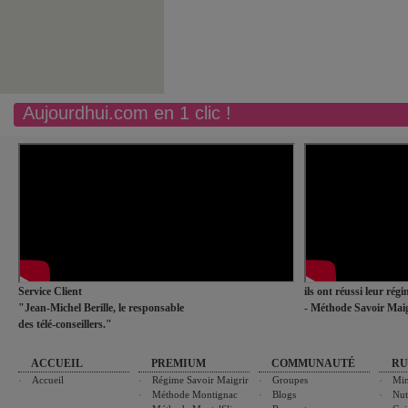
Aujourdhui.com en 1 clic !
Service Client
ils ont réussi leur rég
"Jean-Michel Berille, le responsable
- Méthode Savoir Maig
des télé-conseillers."
ACCUEIL
PREMIUM
COMMUNAUTÉ
RU
Accueil
Régime Savoir Maigrir
Groupes
Min
Méthode Montignac
Blogs
Nut