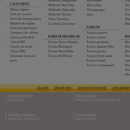
Méthode MentalSlim
Rencontres
Cui
COACHING
Méthode Slim Data
Bons plans
Psy
Menus régime
Méthodes Naturelles
Témoignages
For
Liste de courses
Méthode Chrono-
Quiz
Gro
Suivi des mensurations
Géno-Nutrition
Ma
Réglette de régime
Coaching Grossesse
Bea
FORUM
Exercices physiques
Compteur de calories
Forum minceur
FORUM PREMIUM
DO
Calcul poids idéal
Forum cuisine
Calcul IMC
Forum Savoir Maigrir
Forum grossesse
Dos
Courbe de poids
Forum Montignac
Forum maman bébé
Dos
Calcul IMG
Forum MentalSlim
Forum psycho
Dos
Grossesse mois par
Forum SLIM data
Forum forme santé
Dos
mois
Forum beauté
san
Forum communauté
Dos
Dos
Dos
accueil
plan du site
envoyer à une amie
témoignage
Dossiers nutrition
Articles nutrition
Edulcorants
Réduire la consommation de sel
Taux de cholestérol
Forum nutrition
Explication cholesterol
Boisson légère