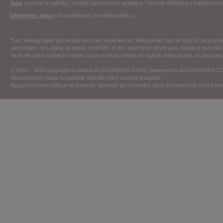
Tags
:
contre la cellulite
|
satiété
|
alimentation asiatique
|
recette diététique
|
traitement p
Découvrez aussi
:
Eau minérale
|
Produits laitiers
|
*Les témoignages présentés sont des expériences individuelles qui ne sont ni caractéri
alimentaire, des plans de repas contrôlés et des exercices physiques réguliers sont n
l'avis de votre médecin traitant avant d'entreprendre un régime amincissant, un programm
© 2007 - 2026 copyright et éditeur AUJOURDHUI.COM / powered by AUJOURDHUI.
Reproduction totale ou partielle interdite sans accord préalable.
Aujourdhui.com collecte et traite les données personnelles dans le respect de la loi Inf