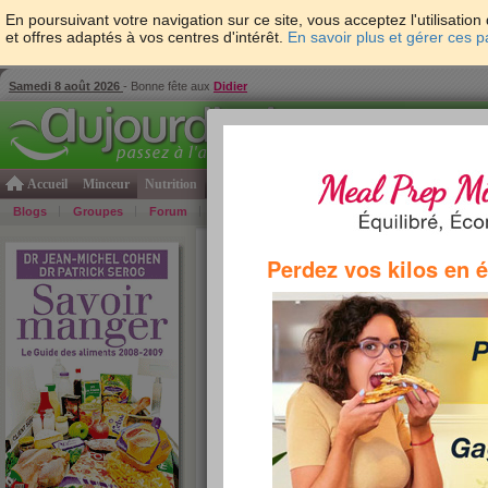
En poursuivant votre navigation sur ce site, vous acceptez l'utilisati
et offres adaptés à vos centres d'intérêt.
En savoir plus et gérer ces 
Samedi 8 août 2026
- Bonne fête aux
Didier
Accueil
Minceur
Nutrition
Cuisine
Psycho & tests
Forme & santé
Gro
Blogs
Groupes
Forum
Guide
Photos
Bons Plans
Témoign
Accueil
>
Savoir Manger
>
fruits et légumes
> An
Perdez vos kilos en 
»
re
tous les fruits et légumes par ordre alphabétiq
A
B
C
D
E
F
G
H
I
J
K
L
M
N
O
P