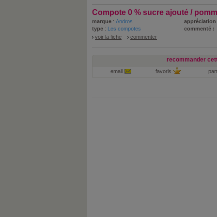
Compote 0 % sucre ajouté / pomme
marque
:
Andros
appréciation 
type
:
Les compotes
commenté :
voir la fiche
commenter
recommander cett
email
favoris
par