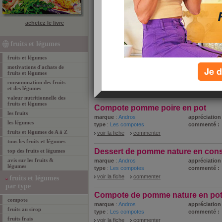
fruits et légumes Andros
achetez le livre
Voici la liste des fruits et légumes Andros analysés
célèbres nutritionnistes JM Cohen et Patrick Sérog.
fruits et légumes
1 - 10 de 35
«
‹ Préc.
1
2
3
4
S
fruits et légumes
Compote de pomme allégée en su
motivations d'achats de
Je d
fruits et légumes
marque
:
Andros
appréciation 
type
:
Les compotes
commenté :
consommation des fruits
et des légumes
voir la fiche
commenter
valeur nutritionnelle des
fruits et légumes
Compote pomme poire en pot
les fruits
marque
:
Andros
appréciation 
les légumes
type
:
Les compotes
commenté :
fruits et légumes de A à Z
voir la fiche
commenter
tous les fruits et légumes
Dessert de pomme nature en con
top des fruits et légumes
avis sur les fruits &
marque
:
Andros
appréciation 
légumes
type
:
Les compotes
commenté :
voir la fiche
commenter
fruits et légumes
par type
Compote de pomme nature en po
compote
marque
:
Andros
appréciation 
fruits au sirop
type
:
Les compotes
commenté :
fruits frais
voir la fiche
commenter