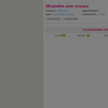
Mirabelles avec noyaux
marque
:
Monoprix
appréciation :
type
:
Les fruits au sirop
commenté :
0 fois
voir la fiche
commenter
recommander cett
email
favoris
par