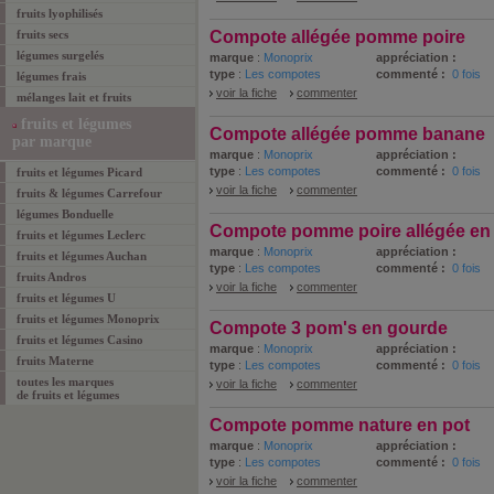
fruits lyophilisés
fruits secs
Compote allégée pomme poire
légumes surgelés
marque
:
Monoprix
appréciation :
type
:
Les compotes
commenté :
0 fois
légumes frais
voir la fiche
commenter
mélanges lait et fruits
fruits et légumes
Compote allégée pomme banane
par marque
marque
:
Monoprix
appréciation :
type
:
Les compotes
commenté :
0 fois
fruits et légumes Picard
voir la fiche
commenter
fruits & légumes Carrefour
légumes Bonduelle
Compote pomme poire allégée en
fruits et légumes Leclerc
marque
:
Monoprix
appréciation :
fruits et légumes Auchan
type
:
Les compotes
commenté :
0 fois
fruits Andros
voir la fiche
commenter
fruits et légumes U
fruits et légumes Monoprix
Compote 3 pom's en gourde
fruits et légumes Casino
marque
:
Monoprix
appréciation :
fruits Materne
type
:
Les compotes
commenté :
0 fois
toutes les marques
voir la fiche
commenter
de
fruits et légumes
Compote pomme nature en pot
marque
:
Monoprix
appréciation :
type
:
Les compotes
commenté :
0 fois
voir la fiche
commenter