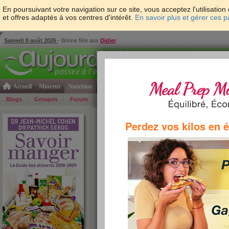
En poursuivant votre navigation sur ce site, vous acceptez l'utilisati
et offres adaptés à vos centres d'intérêt.
En savoir plus et gérer ces 
Samedi 8 août 2026
- Bonne fête aux
Didier
Accueil
Minceur
Nutrition
Cuisine
Psycho & tests
Forme & santé
Gro
Blogs
Groupes
Forum
Guide
Photos
Bons Plans
Témoign
Accueil
>
Savoir Manger
>
fruits et légumes
> Mon
Perdez vos kilos en 
»
re
tous les fruits et légumes par ordre alphabétiq
A
B
C
D
E
F
G
H
I
J
K
L
M
N
O
P