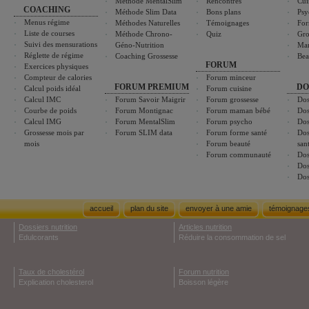
Méthode MentalSlim
Rencontres
Cui
COACHING
Méthode Slim Data
Bons plans
Psy
Menus régime
Méthodes Naturelles
Témoignages
For
Liste de courses
Méthode Chrono-
Quiz
Gro
Suivi des mensurations
Géno-Nutrition
Ma
Réglette de régime
Coaching Grossesse
Bea
FORUM
Exercices physiques
Compteur de calories
Forum minceur
FORUM PREMIUM
DO
Calcul poids idéal
Forum cuisine
Calcul IMC
Forum Savoir Maigrir
Forum grossesse
Dos
Courbe de poids
Forum Montignac
Forum maman bébé
Dos
Calcul IMG
Forum MentalSlim
Forum psycho
Dos
Grossesse mois par
Forum SLIM data
Forum forme santé
Dos
mois
Forum beauté
san
Forum communauté
Dos
Dos
Dos
accueil
plan du site
envoyer à une amie
témoignage
Dossiers nutrition
Articles nutrition
Edulcorants
Réduire la consommation de sel
Taux de cholestérol
Forum nutrition
Explication cholesterol
Boisson légère