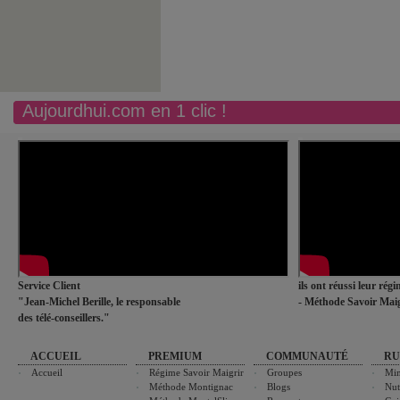
Aujourdhui.com en 1 clic !
Service Client
ils ont réussi leur rég
"Jean-Michel Berille, le responsable
- Méthode Savoir Maig
des télé-conseillers."
ACCUEIL
PREMIUM
COMMUNAUTÉ
RU
Accueil
Régime Savoir Maigrir
Groupes
Min
Méthode Montignac
Blogs
Nut