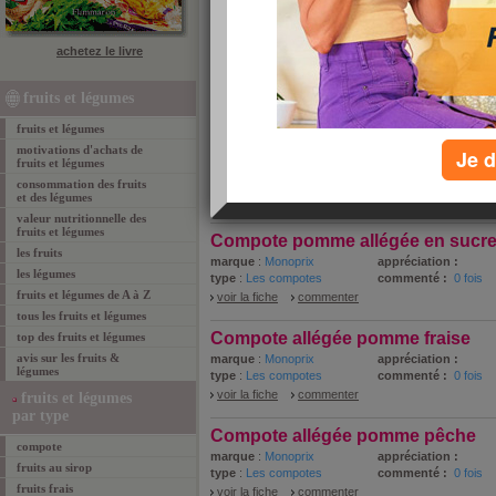
fruits et légumes Monoprix
achetez le livre
Voici la liste des fruits et légumes Monoprix analys
célèbres nutritionnistes JM Cohen et Patrick Sérog.
fruits et légumes
1 - 10 de 34
«
‹ Préc.
1
2
3
4
S
fruits et légumes
Compote allégée 3 pommes
motivations d'achats de
Je d
fruits et légumes
marque
:
Monoprix
appréciation :
type
:
Les compotes
commenté :
0 fois
consommation des fruits
et des légumes
voir la fiche
commenter
valeur nutritionnelle des
fruits et légumes
Compote pomme allégée en sucr
les fruits
marque
:
Monoprix
appréciation :
les légumes
type
:
Les compotes
commenté :
0 fois
fruits et légumes de A à Z
voir la fiche
commenter
tous les fruits et légumes
Compote allégée pomme fraise
top des fruits et légumes
avis sur les fruits &
marque
:
Monoprix
appréciation :
légumes
type
:
Les compotes
commenté :
0 fois
voir la fiche
commenter
fruits et légumes
par type
Compote allégée pomme pêche
compote
marque
:
Monoprix
appréciation :
fruits au sirop
type
:
Les compotes
commenté :
0 fois
fruits frais
voir la fiche
commenter