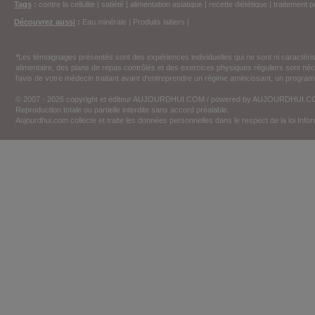
Tags
:
contre la cellulite
|
satiété
|
alimentation asiatique
|
recette diététique
|
traitement p
Découvrez aussi
:
Eau minérale
|
Produits laitiers
|
*Les témoignages présentés sont des expériences individuelles qui ne sont ni caractéri
alimentaire, des plans de repas contrôlés et des exercices physiques réguliers sont n
l'avis de votre médecin traitant avant d'entreprendre un régime amincissant, un programm
© 2007 - 2026 copyright et éditeur AUJOURDHUI.COM / powered by AUJOURDHUI.
Reproduction totale ou partielle interdite sans accord préalable.
Aujourdhui.com collecte et traite les données personnelles dans le respect de la loi Inf