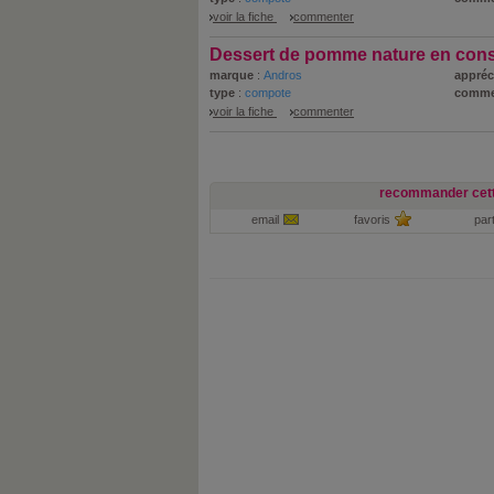
voir la fiche
commenter
Dessert de pomme nature en con
marque
:
Andros
appréc
type
:
compote
comme
voir la fiche
commenter
recommander cett
email
favoris
par