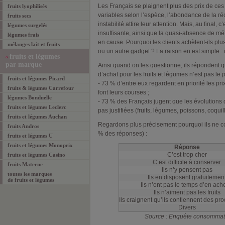
Les Français se plaignent plus des prix de ces 
fruits lyophilisés
variables selon l’espèce, l’abondance de la réc
fruits secs
instabilité attire leur attention. Mais, au final, c
légumes surgelés
insuffisante, ainsi que la quasi-absence de 
légumes frais
en cause. Pourquoi les clients achètent-ils pl
mélanges lait et fruits
ou un autre gadget ? La raison en est simple : ils
fruits et légumes
par marque
Ainsi quand on les questionne, ils répondent q
d’achat pour les fruits et légumes n’est pas le p
fruits et légumes Picard
- 73 % d’entre eux regardent en priorité les pri
fruits & légumes Carrefour
font leurs courses ;
légumes Bonduelle
- 73 % des Français jugent que les évolutions d
fruits et légumes Leclerc
pas justifiées (fruits, légumes, poissons, coquil
fruits et légumes Auchan
Regardons plus précisement pourquoi ils ne c
fruits Andros
% des réponses) :
fruits et légumes U
fruits et légumes Monoprix
Réponse
C’est trop cher
fruits et légumes Casino
C’est difficile à conserver
fruits Materne
Ils n’y pensent pas
toutes les marques
Ils en disposent gratuitemen
de
fruits et légumes
Ils n’ont pas le temps d’en ach
Ils n’aiment pas les fruits
Ils craignent qu’ils contiennent des pro
Divers
Source : Enquête consommat