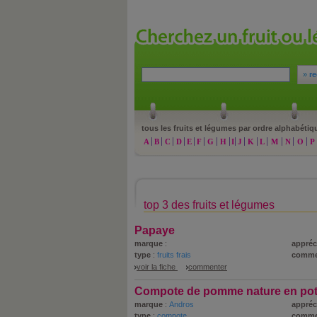
»
re
tous les fruits et légumes par ordre alphabétiq
A
B
C
D
E
F
G
H
I
J
K
L
M
N
O
P
top 3 des fruits et légumes
Papaye
marque
:
appréc
type
:
fruits frais
comme
voir la fiche
commenter
Compote de pomme nature en po
marque
:
Andros
appréc
type
:
compote
comme