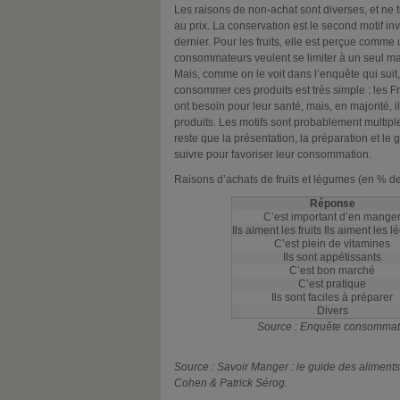
Les raisons de non-achat sont diverses, et ne
au prix. La conservation est le second motif i
dernier. Pour les fruits, elle est perçue comme
consommateurs veulent se limiter à un seul 
Mais, comme on le voit dans l’enquête qui suit,
consommer ces produits est très simple : les F
ont besoin pour leur santé, mais, en majorité, 
produits. Les motifs sont probablement multip
reste que la présentation, la préparation et le 
suivre pour favoriser leur consommation.
Raisons d’achats de fruits et légumes (en % d
Réponse
C’est important d’en mange
Ils aiment les fruits Ils aiment les
C’est plein de vitamines
Ils sont appétissants
C’est bon marché
C’est pratique
Ils sont faciles à préparer
Divers
Source : Enquête consommat
Source : Savoir Manger : le guide des alimen
Cohen & Patrick Sérog.