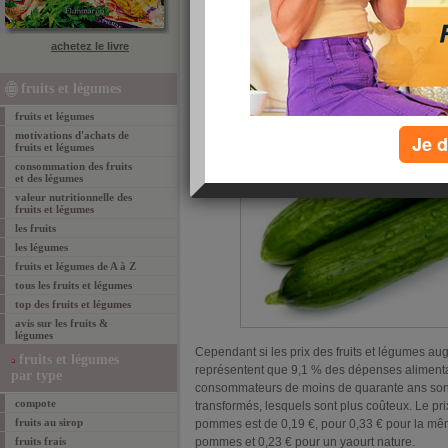
traditionnels. Les grandes surfaces restent 
en moyenne pour les fruits à l’exception… de 
vendus. Comble du paradoxe c’est le rayon où
achetez le livre
attention à l’étiquette et qu’ils disent bouder en
fruits et légumes
fruits et légumes
motivations d'achats de
Je d
fruits et légumes
consommation des fruits
et des légumes
valeur nutritionnelle des
fruits et légumes
les fruits
les légumes
fruits et légumes de A à Z
tous les fruits et légumes
top des fruits et légumes
avis sur les fruits &
légumes
Cependant si les prix des fruits et légumes au
fruits et légumes
représentent que 9,1 % des dépenses alimenta
par type
consommateurs de moins de quarante ans sont
compote
transformés, lesquels sont plus coûteux. Le pr
fruits au sirop
pommes est de 0,19 €, pour 0,33 € pour la m
fruits frais
pommes et 0,23 € pour un yaourt nature.