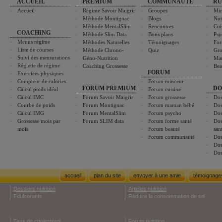
ACCUEIL
PREMIUM
COMMUNAUTÉ
RU
Accueil
Régime Savoir Maigrir
Groupes
Min
Méthode Montignac
Blogs
Nut
Méthode MentalSlim
Rencontres
Cui
COACHING
Méthode Slim Data
Bons plans
Psy
Menus régime
Méthodes Naturelles
Témoignages
For
Liste de courses
Méthode Chrono-
Quiz
Gro
Suivi des mensurations
Géno-Nutrition
Ma
Réglette de régime
Coaching Grossesse
Bea
FORUM
Exercices physiques
Compteur de calories
Forum minceur
FORUM PREMIUM
DO
Calcul poids idéal
Forum cuisine
Calcul IMC
Forum Savoir Maigrir
Forum grossesse
Dos
Courbe de poids
Forum Montignac
Forum maman bébé
Dos
Calcul IMG
Forum MentalSlim
Forum psycho
Dos
Grossesse mois par
Forum SLIM data
Forum forme santé
Dos
mois
Forum beauté
san
Forum communauté
Dos
Dos
Dos
accueil
plan du site
envoyer à une amie
témoignage
Dossiers nutrition
Articles nutrition
Edulcorants
Réduire la consommation de sel
Taux de cholestérol
Forum nutrition