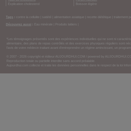
Explication cholesterol
Boisson légère
Tags
:
contre la cellulite
|
satiété
|
alimentation asiatique
|
recette diététique
|
traitement p
Découvrez aussi
:
Eau minérale
|
Produits laitiers
|
*Les témoignages présentés sont des expériences individuelles qui ne sont ni caractéri
alimentaire, des plans de repas contrôlés et des exercices physiques réguliers sont n
l'avis de votre médecin traitant avant d'entreprendre un régime amincissant, un programm
© 2007 - 2026 copyright et éditeur AUJOURDHUI.COM / powered by AUJOURDHUI.
Reproduction totale ou partielle interdite sans accord préalable.
Aujourdhui.com collecte et traite les données personnelles dans le respect de la loi Inf