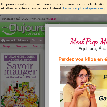
En poursuivant votre navigation sur ce site, vous acceptez l'utilisati
et offres adaptés à vos centres d'intérêt.
En savoir plus et gérer ces 
Vendredi 7 août 2026
- Bonne fête aux
Didier
Accueil
Minceur
Nutrition
Cuisine
Psycho & tests
Forme & santé
Gro
Blogs
Groupes
Forum
Guide
Photos
Bons Plans
Témoign
Accueil
>
Savoir Manger
>
fruits et légumes
> Moti
Perdez vos kilos en 
légumes
motivations d'achats de fruits et l
De façon assez surprenante, une étude du cent
des fruits et légumes a montré que le prix moy
dans les grandes surfaces que sur les marchés t
prix moyen au kilo était de 1,65 € sur les marc
supermarchés et 1,89 € dans les hypermarchés
% plus cher dans les grands magasins au mois