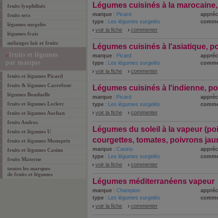
Légumes cuisinés à la marocaine,
fruits lyophilisés
marque
:
Picard
appréc
fruits secs
type
:
Les légumes surgelés
comme
légumes surgelés
voir la fiche
commenter
légumes frais
mélanges lait et fruits
Légumes cuisinés à l'asiatique, p
fruits et légumes
marque
:
Picard
appréc
par marque
type
:
Les légumes surgelés
comme
voir la fiche
commenter
fruits et légumes Picard
fruits & légumes Carrefour
Légumes cuisinés à l'indienne, po
légumes Bonduelle
marque
:
Picard
appréc
fruits et légumes Leclerc
type
:
Les légumes surgelés
comme
voir la fiche
commenter
fruits et légumes Auchan
fruits Andros
Légumes du soleil à la vapeur (po
fruits et légumes U
courgettes, tomates, poivrons jau
fruits et légumes Monoprix
marque
:
Casino
appréc
fruits et légumes Casino
type
:
Les légumes surgelés
comme
fruits Materne
voir la fiche
commenter
toutes les marques
de
fruits et légumes
Légumes méditerranéens vapeur
marque
:
Champion
appréc
type
:
Les légumes surgelés
comme
voir la fiche
commenter