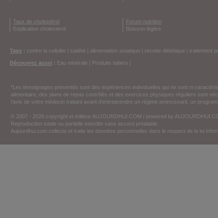
Taux de cholestérol
Forum nutrition
Explication cholesterol
Boisson légère
Tags
:
contre la cellulite
|
satiété
|
alimentation asiatique
|
recette diététique
|
traitement p
Découvrez aussi
:
Eau minérale
|
Produits laitiers
|
*Les témoignages présentés sont des expériences individuelles qui ne sont ni caractéri
alimentaire, des plans de repas contrôlés et des exercices physiques réguliers sont n
l'avis de votre médecin traitant avant d'entreprendre un régime amincissant, un programm
© 2007 - 2026 copyright et éditeur AUJOURDHUI.COM / powered by AUJOURDHUI.
Reproduction totale ou partielle interdite sans accord préalable.
Aujourdhui.com collecte et traite les données personnelles dans le respect de la loi Inf