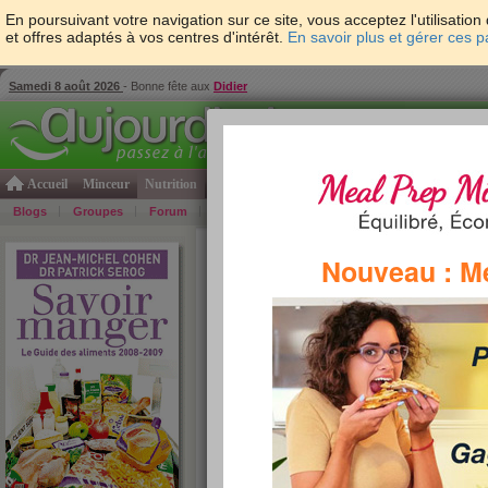
En poursuivant votre navigation sur ce site, vous acceptez l'utilisati
et offres adaptés à vos centres d'intérêt.
En savoir plus et gérer ces 
Samedi 8 août 2026
- Bonne fête aux
Didier
Accueil
Minceur
Nutrition
Cuisine
Psycho & tests
Forme & santé
Gro
Blogs
Groupes
Forum
Guide
Photos
Bons Plans
Témoign
Accueil
>
Savoir Manger
>
fruits et légumes
> AZ d
Nouveau : M
fruits et légumes de A à Z
Aujourdhui.com a regroupé tous les fruits et légum
Sérog. Vous les trouverez ici classés par ordre alph
pour consulter les informations nutritionnelles du fr
»
re