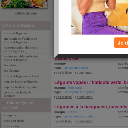
achetez le livre
tous les fruits et légumes par ordre alphabétiq
L
fruits et légumes
A
B
C
D
E
F
G
H
I
J
K
M
N
O
P
fruits et légumes
Tous les fruits et légumes commençant par
L
motivations d'achats de
Je d
fruits et légumes
consommation des fruits
1 - 10 de 48
«
‹ Préc.
1
2
3
4
5
et des légumes
valeur nutritionnelle des
Laitue crue
fruits et légumes
marque
:
appréc
les fruits
type
:
Les légumes frais
comme
les légumes
voir la fiche
commenter
fruits et légumes de A à Z
tous les fruits et légumes
Légume vapeur / haricots verts, br
top des fruits et légumes
marque
:
Bonduelle
appréc
type
:
Les légumes surgelés
comme
avis sur les fruits &
légumes
voir la fiche
commenter
fruits et légumes
Légumes à la basquaise, cuisinés
par type
marque
:
Picard
appréc
compote
type
:
Les légumes surgelés
comme
fruits au sirop
voir la fiche
commenter
fruits frais