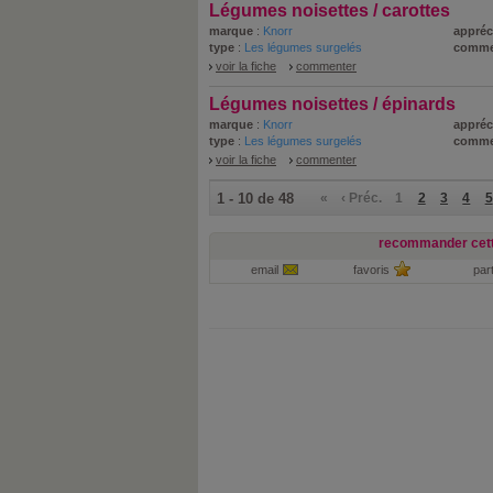
Légumes noisettes / carottes
marque
:
Knorr
appréc
type
:
Les légumes surgelés
comme
voir la fiche
commenter
Légumes noisettes / épinards
marque
:
Knorr
appréc
type
:
Les légumes surgelés
comme
voir la fiche
commenter
1 - 10 de 48
«
‹ Préc.
1
2
3
4
5
recommander cett
email
favoris
par