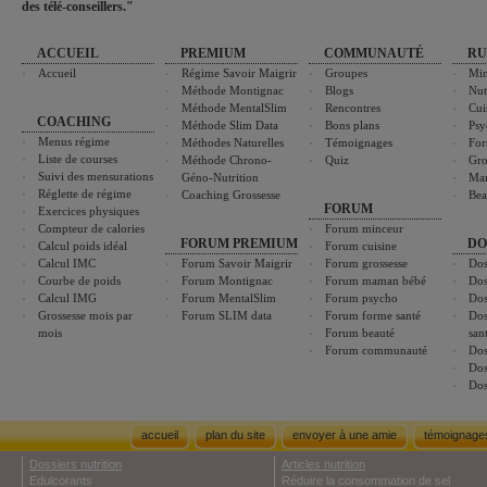
des télé-conseillers."
ACCUEIL
PREMIUM
COMMUNAUTÉ
RU
Accueil
Régime Savoir Maigrir
Groupes
Min
Méthode Montignac
Blogs
Nut
Méthode MentalSlim
Rencontres
Cui
COACHING
Méthode Slim Data
Bons plans
Psy
Menus régime
Méthodes Naturelles
Témoignages
For
Liste de courses
Méthode Chrono-
Quiz
Gro
Suivi des mensurations
Géno-Nutrition
Ma
Réglette de régime
Coaching Grossesse
Bea
FORUM
Exercices physiques
Compteur de calories
Forum minceur
FORUM PREMIUM
DO
Calcul poids idéal
Forum cuisine
Calcul IMC
Forum Savoir Maigrir
Forum grossesse
Dos
Courbe de poids
Forum Montignac
Forum maman bébé
Dos
Calcul IMG
Forum MentalSlim
Forum psycho
Dos
Grossesse mois par
Forum SLIM data
Forum forme santé
Dos
mois
Forum beauté
san
Forum communauté
Dos
Dos
Dos
accueil
plan du site
envoyer à une amie
témoignage
Dossiers nutrition
Articles nutrition
Edulcorants
Réduire la consommation de sel