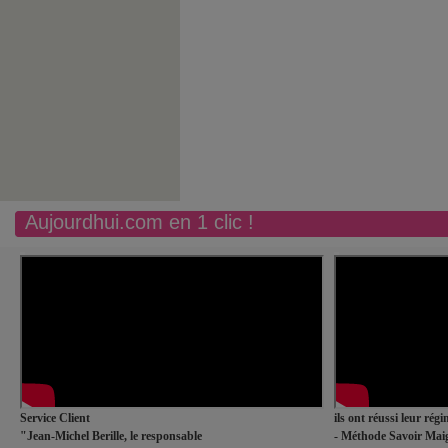
Aujourdhui.com en 1 clic !
Service Client
ils ont réussi leur rég
"Jean-Michel Berille, le responsable
- Méthode Savoir Maig