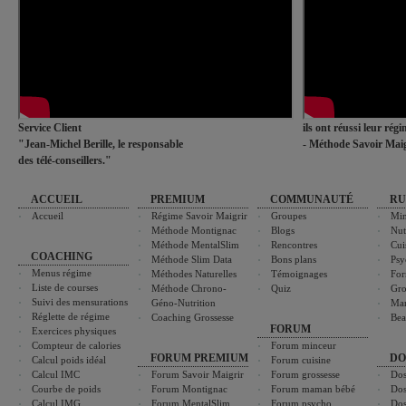
Service Client
ils ont réussi leur rég
"Jean-Michel Berille, le responsable
- Méthode Savoir Maig
des télé-conseillers."
ACCUEIL
PREMIUM
COMMUNAUTÉ
RU
Accueil
Régime Savoir Maigrir
Groupes
Min
Méthode Montignac
Blogs
Nut
Méthode MentalSlim
Rencontres
Cui
COACHING
Méthode Slim Data
Bons plans
Psy
Menus régime
Méthodes Naturelles
Témoignages
For
Liste de courses
Méthode Chrono-
Quiz
Gro
Suivi des mensurations
Géno-Nutrition
Ma
Réglette de régime
Coaching Grossesse
Bea
FORUM
Exercices physiques
Compteur de calories
Forum minceur
FORUM PREMIUM
DO
Calcul poids idéal
Forum cuisine
Calcul IMC
Forum Savoir Maigrir
Forum grossesse
Dos
Courbe de poids
Forum Montignac
Forum maman bébé
Dos
Calcul IMG
Forum MentalSlim
Forum psycho
Dos