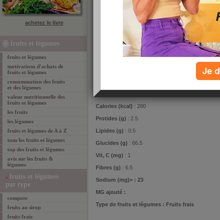
comm
votre
1
achetez le livre
2
3
4
fruits et légumes
imp
fruits et légumes
motivations d'achats de
Je d
fruits et légumes
composition de l'aliment
consommation des fruits
et des légumes
Poids (g)
: 100
valeur nutritionnelle des
fruits et légumes
Calories (kcal)
: 280
les fruits
Protides (g)
: 2.5
les légumes
fruits et légumes de A à Z
Lipides (g)
: 0.5
tous les fruits et légumes
Glucides (g)
: 66.5
top des fruits et légumes
Vit, C (mg)
: 1
avis sur les fruits &
légumes
Fibres (g)
: 6.5
fruits et légumes
Sodium (mg)> : 23
par type
MG ajouté
:
compote
Type de fruits et légumes
: Fruits frais
fruits au sirop
fruits frais