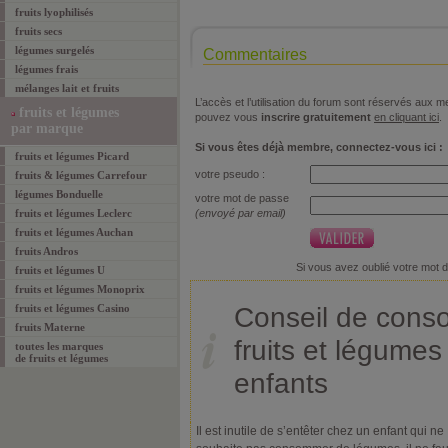
fruits lyophilisés
fruits secs
légumes surgelés
Commentaires
légumes frais
mélanges lait et fruits
L’accès et l’utilisation du forum sont réservés aux
fruits et légumes
pouvez vous
inscrire gratuitement
en cliquant ici
.
par marque
Si vous êtes déjà membre, connectez-vous ici :
fruits et légumes Picard
votre pseudo :
fruits & légumes Carrefour
légumes Bonduelle
votre mot de passe
fruits et légumes Leclerc
(envoyé par email)
fruits et légumes Auchan
fruits Andros
Si vous avez oublié votre mot 
fruits et légumes U
fruits et légumes Monoprix
fruits et légumes Casino
Conseil de cons
fruits Materne
fruits et légumes
toutes les marques
de
fruits et légumes
enfants
Il est inutile de s’entêter chez un enfant qui ne