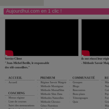
Aujourdhui.com en 1 clic !
Service Client
ils ont réussi leur rég
"Jean-Michel Berille, le responsable
- Méthode Savoir Maig
des télé-conseillers."
ACCUEIL
PREMIUM
COMMUNAUTÉ
RU
Accueil
Régime Savoir Maigrir
Groupes
Min
Méthode Montignac
Blogs
Nut
Méthode MentalSlim
Rencontres
Cui
COACHING
Méthode Slim Data
Bons plans
Psy
Menus régime
Méthodes Naturelles
Témoignages
For
Liste de courses
Méthode Chrono-
Quiz
Gro
Suivi des mensurations
Géno-Nutrition
Ma