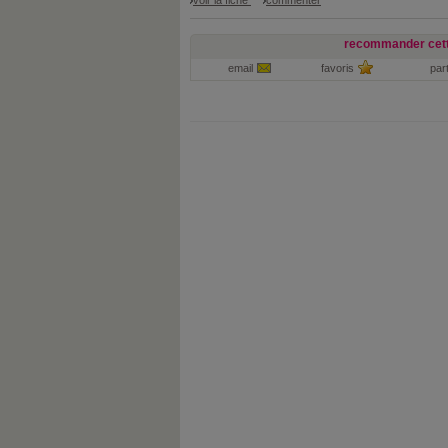
voir la fiche
commenter
recommander cett
email
favoris
par