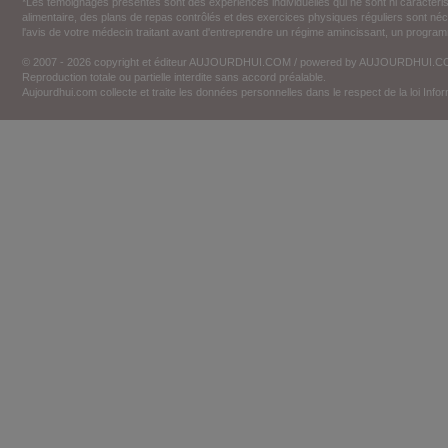
*Les témoignages présentés sont des expériences individuelles qui ne sont ni caractéri
alimentaire, des plans de repas contrôlés et des exercices physiques réguliers sont n
l'avis de votre médecin traitant avant d'entreprendre un régime amincissant, un programm
© 2007 - 2026 copyright et éditeur AUJOURDHUI.COM / powered by AUJOURDHUI.
Reproduction totale ou partielle interdite sans accord préalable.
Aujourdhui.com collecte et traite les données personnelles dans le respect de la loi Inf