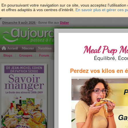
En poursuivant votre navigation sur ce site, vous acceptez l'utilisati
et offres adaptés à vos centres d'intérêt.
En savoir plus et gérer ces 
Dimanche 9 août 2026
- Bonne fête aux
Didier
Accueil
Minceur
Nutrition
Cuisine
Psycho & tests
Forme & santé
Gro
Blogs
Groupes
Forum
Guide
Photos
Bons Plans
Témoign
Accueil
>
Savoir Manger
>
fruits et légumes
> Rais
Perdez vos kilos en 
Raisin sec ()
Bible de la nutrition aidant chaque consommateur à 
sainement et intelligement, Savoir Manger, est autan
livre pratique et indispensable. Jean-Michel Cohen et
de leur best seller. Voici l'analyse du produit "Raisin s
propo
Sérog
le :
9 
vu :
2