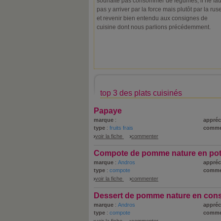
souhaite pas consommer de légumes, il ne fau
pas y arriver par la force mais plutôt par la rus
et revenir bien entendu aux consignes de
cuisine dont nous parlions précédemment.
top 3 des plats cuisinés
Papaye
marque
:
appréc
type
:
fruits frais
comme
voir la fiche
commenter
Compote de pomme nature en po
marque
:
Andros
appréc
type
:
compote
comme
voir la fiche
commenter
Dessert de pomme nature en con
marque
:
Andros
appréc
type
:
compote
comme