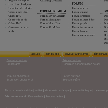
Réglette de régime
Coaching Grossesse
Bea
FORUM
Exercices physiques
Compteur de calories
Forum minceur
FORUM PREMIUM
DO
Calcul poids idéal
Forum cuisine
Calcul IMC
Forum Savoir Maigrir
Forum grossesse
Dos
Courbe de poids
Forum Montignac
Forum maman bébé
Dos
Calcul IMG
Forum MentalSlim
Forum psycho
Dos
Grossesse mois par
Forum SLIM data
Forum forme santé
Dos
mois
Forum beauté
san
Forum communauté
Dos
Dos
Dos
accueil
plan du site
envoyer à une amie
témoignage
Dossiers nutrition
Articles nutrition
Edulcorants
Réduire la consommation de sel
Taux de cholestérol
Forum nutrition
Explication cholesterol
Boisson légère
Tags
:
contre la cellulite
|
satiété
|
alimentation asiatique
|
recette diététique
|
traitement p
Découvrez aussi
:
Eau minérale
|
Produits laitiers
|