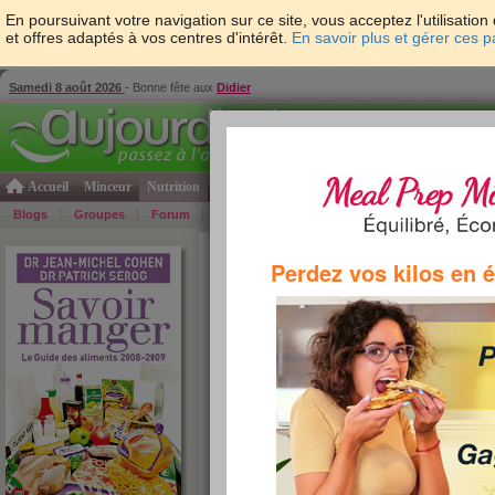
En poursuivant votre navigation sur ce site, vous acceptez l'utilisati
et offres adaptés à vos centres d'intérêt.
En savoir plus et gérer ces 
Samedi 8 août 2026
- Bonne fête aux
Didier
Accueil
Minceur
Nutrition
Cuisine
Psycho & tests
Forme & santé
Gro
Blogs
Groupes
Forum
Guide
Photos
Bons Plans
Témoign
Accueil
>
Savoir Manger
>
fruits et légumes
> Rata
Perdez vos kilos en 
Ratatouille cuisinée (Bonduelle)
Les deux célèbres nutritionnistes, Patrick Serog et 
leur livre "Savoir manger" la composition de plus de 15
best-seller : l'étude du produit "Ratatouille cuisinée".
propo
Sérog
le :
9 
vu :
2
comm