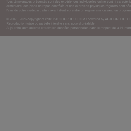
*Les témoignages présentés sont des expériences individuelles qui ne sont ni caractéri
alimentaire, des plans de repas contrôlés et des exercices physiques réguliers sont n
l'avis de votre médecin traitant avant d'entreprendre un régime amincissant, un programm
© 2007 - 2026 copyright et éditeur AUJOURDHUI.COM / powered by AUJOURDHUI.
Reproduction totale ou partielle interdite sans accord préalable.
Aujourdhui.com collecte et traite les données personnelles dans le respect de la loi Inf