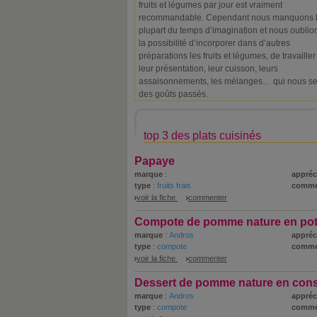
fruits et légumes par jour est vraiment
recommandable. Cependant nous manquons 
plupart du temps d’imagination et nous oublio
la possibilité d’incorporer dans d’autres
préparations les fruits et légumes, de travailler
leur présentation, leur cuisson, leurs
assaisonnements, les mélanges… qui nous se
des goûts passés.
top 3 des plats cuisinés
Papaye
marque
:
appréc
type
:
fruits frais
comme
voir la fiche
commenter
Compote de pomme nature en po
marque
:
Andros
appréc
type
:
compote
comme
voir la fiche
commenter
Dessert de pomme nature en con
marque
:
Andros
appréc
type
:
compote
comme