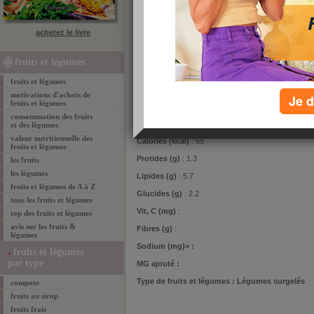
votre
1
2
achetez le livre
3
4
fruits et légumes
imp
fruits et légumes
motivations d'achats de
Je d
composition de l'aliment
fruits et légumes
consommation des fruits
Poids (g)
: 100
et des légumes
valeur nutritionnelle des
Calories (kcal)
: 65
fruits et légumes
Protides (g)
: 1.3
les fruits
les légumes
Lipides (g)
: 5.7
fruits et légumes de A à Z
Glucides (g)
: 2.2
tous les fruits et légumes
Vit, C (mg)
:
top des fruits et légumes
avis sur les fruits &
Fibres (g)
:
légumes
Sodium (mg)> :
fruits et légumes
par type
MG ajouté
:
Type de fruits et légumes
: Légumes surgelés
compote
fruits au sirop
fruits frais