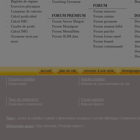
Réglette de régime
Coaching Grossesse
Bea
FORUM
Exercices physiques
Compteur de calories
Forum minceur
FORUM PREMIUM
DO
Calcul poids idéal
Forum cuisine
Calcul IMC
Forum Savoir Maigrir
Forum grossesse
Dos
Courbe de poids
Forum Montignac
Forum maman bébé
Dos
Calcul IMG
Forum MentalSlim
Forum psycho
Dos
Grossesse mois par
Forum SLIM data
Forum forme santé
Dos
mois
Forum beauté
san
Forum communauté
Dos
Dos
Dos
accueil
plan du site
envoyer à une amie
témoignage
Dossiers nutrition
Articles nutrition
Edulcorants
Réduire la consommation de sel
Taux de cholestérol
Forum nutrition
Explication cholesterol
Boisson légère
Tags
:
contre la cellulite
|
satiété
|
alimentation asiatique
|
recette diététique
|
traitement p
Découvrez aussi
:
Eau minérale
|
Produits laitiers
|