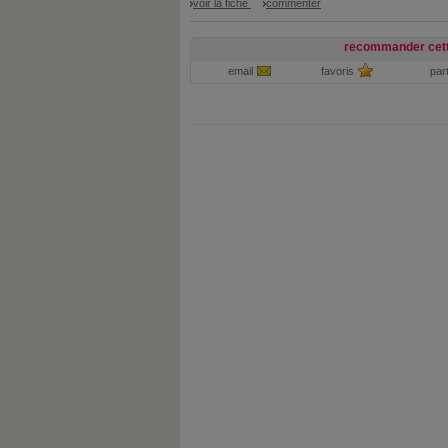
voir la fiche
commenter
recommander cett
email
favoris
par