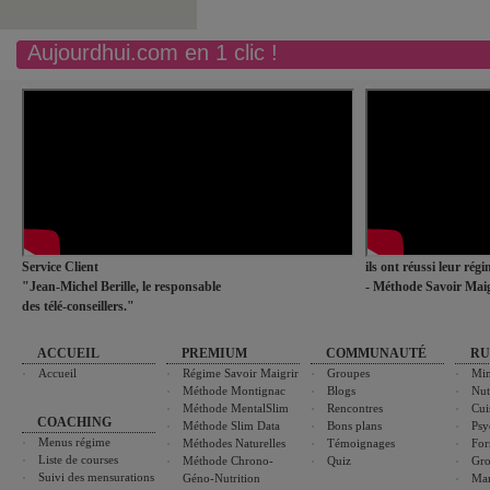
Aujourdhui.com en 1 clic !
Service Client
ils ont réussi leur rég
"Jean-Michel Berille, le responsable
- Méthode Savoir Maig
des télé-conseillers."
ACCUEIL
PREMIUM
COMMUNAUTÉ
RU
Accueil
Régime Savoir Maigrir
Groupes
Min
Méthode Montignac
Blogs
Nut
Méthode MentalSlim
Rencontres
Cui
COACHING
Méthode Slim Data
Bons plans
Psy
Menus régime
Méthodes Naturelles
Témoignages
For
Liste de courses
Méthode Chrono-
Quiz
Gro
Suivi des mensurations
Géno-Nutrition
Ma