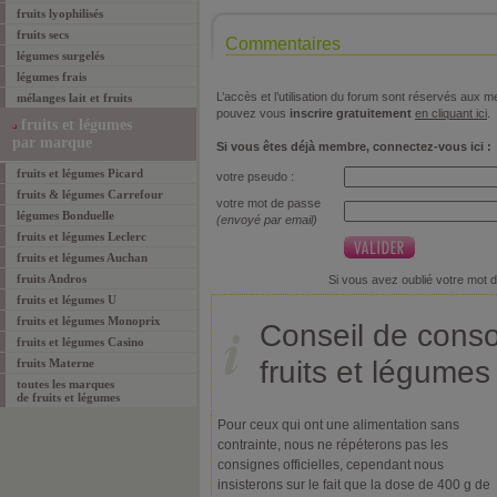
fruits lyophilisés
fruits secs
Commentaires
légumes surgelés
légumes frais
L’accès et l’utilisation du forum sont réservés aux
mélanges lait et fruits
pouvez vous
inscrire gratuitement
en cliquant ici
.
fruits et légumes
par marque
Si vous êtes déjà membre, connectez-vous ici :
fruits et légumes Picard
votre pseudo :
fruits & légumes Carrefour
votre mot de passe
légumes Bonduelle
(envoyé par email)
fruits et légumes Leclerc
fruits et légumes Auchan
fruits Andros
Si vous avez oublié votre mot 
fruits et légumes U
fruits et légumes Monoprix
Conseil de cons
fruits et légumes Casino
fruits et légumes
fruits Materne
toutes les marques
de
fruits et légumes
Pour ceux qui ont une alimentation sans
contrainte, nous ne répéterons pas les
consignes officielles, cependant nous
insisterons sur le fait que la dose de 400 g de