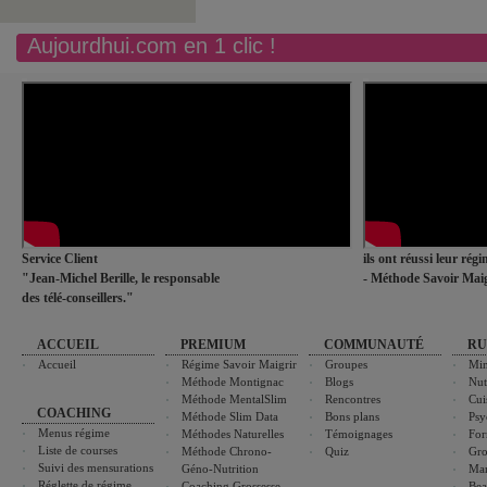
Aujourdhui.com en 1 clic !
Service Client
ils ont réussi leur rég
"Jean-Michel Berille, le responsable
- Méthode Savoir Maig
des télé-conseillers."
ACCUEIL
PREMIUM
COMMUNAUTÉ
RU
Accueil
Régime Savoir Maigrir
Groupes
Min
Méthode Montignac
Blogs
Nut
Méthode MentalSlim
Rencontres
Cui
COACHING
Méthode Slim Data
Bons plans
Psy
Menus régime
Méthodes Naturelles
Témoignages
For
Liste de courses
Méthode Chrono-
Quiz
Gro
Suivi des mensurations
Géno-Nutrition
Ma
Réglette de régime
Coaching Grossesse
Bea