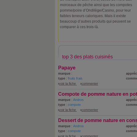
morceaux de pêche ainsi que les compotes
pomme/poire d’Ondilège/Casino, pour leur
faibles teneurs caloriques. Mais il existe
beaucoup d’autres produits qui peuvent se
comparer à ces trois-là.
top 3 des plats cuisinés
Papaye
marque
:
appréc
type
:
fruits frais
comme
voir la fiche
commenter
Compote de pomme nature en po
marque
:
Andros
appréc
type
:
compote
comme
voir la fiche
commenter
Dessert de pomme nature en con
marque
:
Andros
appréc
type
:
compote
comme
voir la fiche
commenter