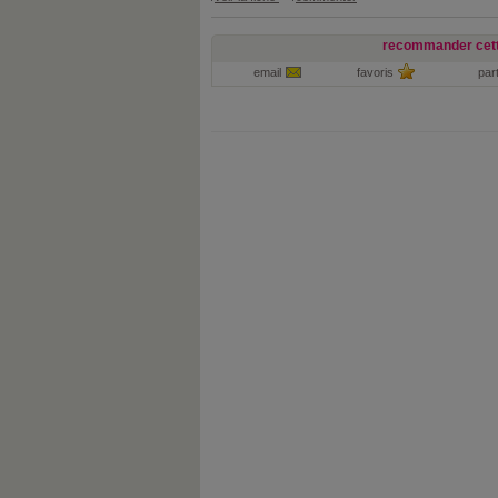
recommander cett
email
favoris
par