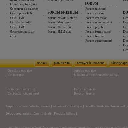
FORUM
Exercices physiques
Compteur de calories
Forum minceur
FORUM PREMIUM
DO
Calcul poids idéal
Forum cuisine
Calcul IMC
Forum Savoir Maigrir
Forum grossesse
Dos
Courbe de poids
Forum Montignac
Forum maman bébé
Dos
Calcul IMG
Forum MentalSlim
Forum psycho
Dos
Grossesse mois par
Forum SLIM data
Forum forme santé
Dos
mois
Forum beauté
san
Forum communauté
Dos
Dos
Dos
accueil
plan du site
envoyer à une amie
témoignage
Dossiers nutrition
Articles nutrition
Edulcorants
Réduire la consommation de sel
Taux de cholestérol
Forum nutrition
Explication cholesterol
Boisson légère
Tags
:
contre la cellulite
|
satiété
|
alimentation asiatique
|
recette diététique
|
traitement p
Découvrez aussi
:
Eau minérale
|
Produits laitiers
|
*Les témoignages présentés sont des expériences individuelles qui ne sont ni caractéri