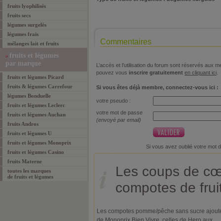
fruits lyophilisés
fruits secs
légumes surgelés
légumes frais
Commentaires
mélanges lait et fruits
fruits et légumes
par marque
L’accès et l’utilisation du forum sont réservés aux
pouvez vous
inscrire gratuitement
en cliquant ici
.
fruits et légumes Picard
fruits & légumes Carrefour
Si vous êtes déjà membre, connectez-vous ici :
légumes Bonduelle
votre pseudo :
fruits et légumes Leclerc
votre mot de passe
fruits et légumes Auchan
(envoyé par email)
fruits Andros
fruits et légumes U
fruits et légumes Monoprix
Si vous avez oublié votre mot 
fruits et légumes Casino
fruits Materne
Les coups de cœ
toutes les marques
de
fruits et légumes
compotes de frui
Les compotes pomme/pêche sans sucre ajout
de Monoprix Bien Vivre, celles de Hero aux