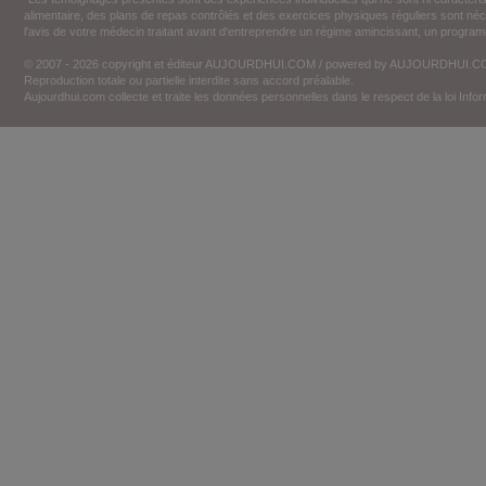
alimentaire, des plans de repas contrôlés et des exercices physiques réguliers sont n
l'avis de votre médecin traitant avant d'entreprendre un régime amincissant, un programm
© 2007 - 2026 copyright et éditeur AUJOURDHUI.COM / powered by AUJOURDHUI.
Reproduction totale ou partielle interdite sans accord préalable.
Aujourdhui.com collecte et traite les données personnelles dans le respect de la loi Inf