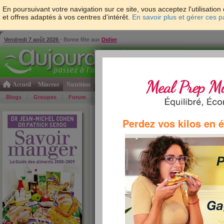
En poursuivant votre navigation sur ce site, vous acceptez l'utilisati
et offres adaptés à vos centres d'intérêt.
En savoir plus et gérer ces 
Vendredi 7 août 2026
- Bonne fête aux
Didier
Accueil
Minceur
Nutrition
Cuisine
Psycho & tests
Forme & santé
Gro
Blogs
Groupes
Forum
Guide
Photos
Bons Plans
Témoign
Accueil
>
Savoir Manger
>
fruits et légumes
> Rata
Perdez vos kilos en 
(Picard)
Ratatouille cuisinée bio, portionna
Jean-Michel Cohen et Patrick Sérog sont des nutrition
seller Savoir Manger, vendu à plus de 350 000 exempl
des fruits et légumes des hypers et des supermarch
discount, ainsi que les premiers prix des grandes cha
dessous toutes les informations concernant le produit 
propo
Sérog