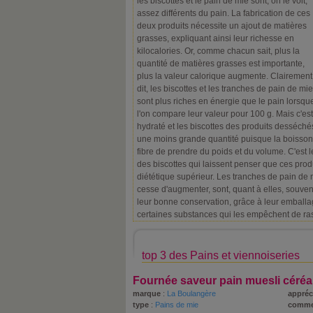
les biscottes et le pain de mie sont, on le voit,
assez différents du pain. La fabrication de ces
deux produits nécessite un ajout de matières
grasses, expliquant ainsi leur richesse en
kilocalories. Or, comme chacun sait, plus la
quantité de matières grasses est importante,
plus la valeur calorique augmente. Clairement
dit, les biscottes et les tranches de pain de mie
sont plus riches en énergie que le pain lorsqu
l'on compare leur valeur pour 100 g. Mais c'est
hydraté et les biscottes des produits desséc
une moins grande quantité puisque la boisson
fibre de prendre du poids et du volume. C'est le
des biscottes qui laissent penser que ces produ
diététique supérieur. Les tranches de pain de
cesse d'augmenter, sont, quant à elles, souven
leur bonne conservation, grâce à leur emballag
certaines substances qui les empêchent de ras
top 3 des Pains et viennoiseries
Fournée saveur pain muesli céréal
marque
:
La Boulangère
appréc
type
:
Pains de mie
comme