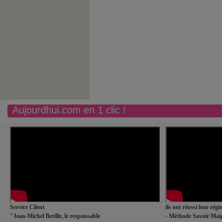
Aujourdhui.com en 1 clic !
Service Client
ils ont réussi leur rég
"Jean-Michel Berille, le responsable
- Méthode Savoir Maig