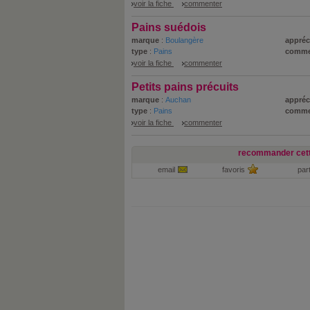
voir la fiche
commenter
Pains suédois
marque
:
Boulangère
appréc
type
:
Pains
comme
voir la fiche
commenter
Petits pains précuits
marque
:
Auchan
appréc
type
:
Pains
comme
voir la fiche
commenter
recommander cett
email
favoris
par