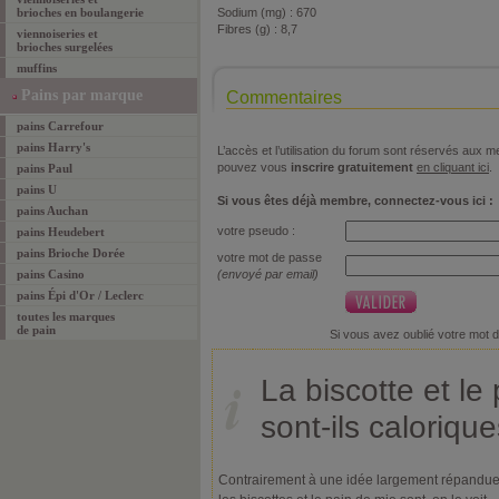
brioches en boulangerie
Sodium (mg) : 670
Fibres (g) : 8,7
viennoiseries et
brioches surgelées
muffins
Pains par marque
Commentaires
pains Carrefour
pains Harry's
L’accès et l’utilisation du forum sont réservés aux
pouvez vous
inscrire gratuitement
en cliquant ici
.
pains Paul
pains U
Si vous êtes déjà membre, connectez-vous ici :
pains Auchan
votre pseudo :
pains Heudebert
pains Brioche Dorée
votre mot de passe
pains Casino
(envoyé par email)
pains Épi d'Or / Leclerc
toutes les marques
de pain
Si vous avez oublié votre mot 
La biscotte et le
sont-ils caloriqu
Contrairement à une idée largement répandue