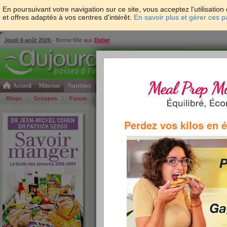
En poursuivant votre navigation sur ce site, vous acceptez l'utilisati
et offres adaptés à vos centres d'intérêt.
En savoir plus et gérer ces 
Jeudi 6 août 2026
- Bonne fête aux
Didier
Accueil
Minceur
Nutrition
Cuisine
Psycho & tests
Forme & santé
Gro
Blogs
Groupes
Forum
Guide
Photos
Bons Plans
Témoign
Accueil
>
Savoir Manger
>
Pains et viennoiseries
>
Perdez vos kilos en 
(Heudebert)