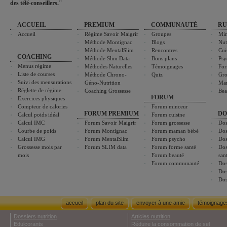
des télé-conseillers."
ACCUEIL
PREMIUM
COMMUNAUTÉ
RU
Accueil
Régime Savoir Maigrir
Groupes
Min
Méthode Montignac
Blogs
Nut
Méthode MentalSlim
Rencontres
Cui
COACHING
Méthode Slim Data
Bons plans
Psy
Menus régime
Méthodes Naturelles
Témoignages
For
Liste de courses
Méthode Chrono-
Quiz
Gro
Suivi des mensurations
Géno-Nutrition
Ma
Réglette de régime
Coaching Grossesse
Bea
FORUM
Exercices physiques
Compteur de calories
Forum minceur
FORUM PREMIUM
DO
Calcul poids idéal
Forum cuisine
Calcul IMC
Forum Savoir Maigrir
Forum grossesse
Dos
Courbe de poids
Forum Montignac
Forum maman bébé
Dos
Calcul IMG
Forum MentalSlim
Forum psycho
Dos
Grossesse mois par
Forum SLIM data
Forum forme santé
Dos
mois
Forum beauté
san
Forum communauté
Dos
Dos
Dos
accueil
plan du site
envoyer à une amie
témoignage
Dossiers nutrition
Articles nutrition
Edulcorants
Réduire la consommation de sel