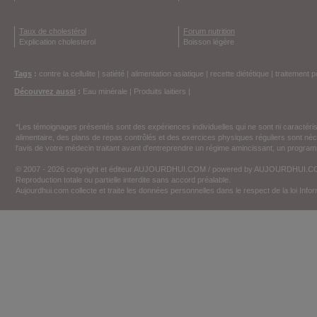
Taux de cholestérol
Forum nutrition
Explication cholesterol
Boisson légère
Tags
:
contre la cellulite
|
satiété
|
alimentation asiatique
|
recette diététique
|
traitement p
Découvrez aussi
:
Eau minérale
|
Produits laitiers
|
*Les témoignages présentés sont des expériences individuelles qui ne sont ni caractéri
alimentaire, des plans de repas contrôlés et des exercices physiques réguliers sont n
l'avis de votre médecin traitant avant d'entreprendre un régime amincissant, un programm
© 2007 - 2026 copyright et éditeur AUJOURDHUI.COM / powered by AUJOURDHUI.
Reproduction totale ou partielle interdite sans accord préalable.
Aujourdhui.com collecte et traite les données personnelles dans le respect de la loi Inf