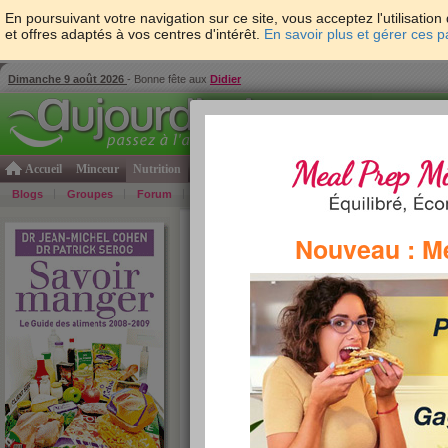
En poursuivant votre navigation sur ce site, vous acceptez l'utilisati
et offres adaptés à vos centres d'intérêt.
En savoir plus et gérer ces 
Dimanche 9 août 2026
- Bonne fête aux
Didier
Accueil
Minceur
Nutrition
Cuisine
Psycho & tests
Forme & santé
Gro
Blogs
Groupes
Forum
Guide
Photos
Bons Plans
Témoign
Accueil
>
Savoir Manger
>
Pains et viennoiseries
>
Nouveau : M