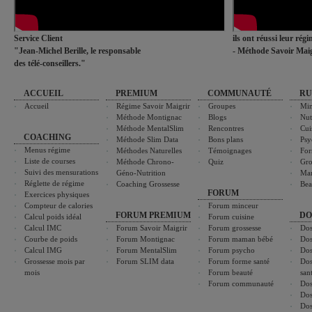
Service Client
ils ont réussi leur rég
"Jean-Michel Berille, le responsable
- Méthode Savoir Maig
des télé-conseillers."
ACCUEIL
PREMIUM
COMMUNAUTÉ
RU
Accueil
Régime Savoir Maigrir
Groupes
Min
Méthode Montignac
Blogs
Nut
Méthode MentalSlim
Rencontres
Cui
COACHING
Méthode Slim Data
Bons plans
Psy
Menus régime
Méthodes Naturelles
Témoignages
For
Liste de courses
Méthode Chrono-
Quiz
Gro
Suivi des mensurations
Géno-Nutrition
Ma
Réglette de régime
Coaching Grossesse
Bea
FORUM
Exercices physiques
Compteur de calories
Forum minceur
FORUM PREMIUM
DO
Calcul poids idéal
Forum cuisine
Calcul IMC
Forum Savoir Maigrir
Forum grossesse
Dos
Courbe de poids
Forum Montignac
Forum maman bébé
Dos
Calcul IMG
Forum MentalSlim
Forum psycho
Dos
Grossesse mois par
Forum SLIM data
Forum forme santé
Dos
mois
Forum beauté
san
Forum communauté
Dos
Dos
Dos