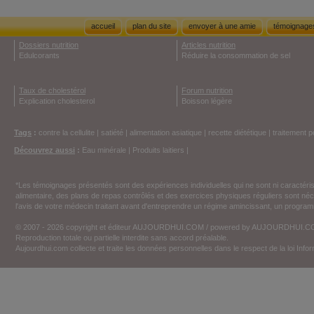
accueil
plan du site
envoyer à une amie
témoignage
Dossiers nutrition
Articles nutrition
Edulcorants
Réduire la consommation de sel
Taux de cholestérol
Forum nutrition
Explication cholesterol
Boisson légère
Tags
:
contre la cellulite
|
satiété
|
alimentation asiatique
|
recette diététique
|
traitement p
Découvrez aussi
:
Eau minérale
|
Produits laitiers
|
*Les témoignages présentés sont des expériences individuelles qui ne sont ni caractéri
alimentaire, des plans de repas contrôlés et des exercices physiques réguliers sont n
l'avis de votre médecin traitant avant d'entreprendre un régime amincissant, un programm
© 2007 - 2026 copyright et éditeur AUJOURDHUI.COM / powered by AUJOURDHUI.
Reproduction totale ou partielle interdite sans accord préalable.
Aujourdhui.com collecte et traite les données personnelles dans le respect de la loi Inf