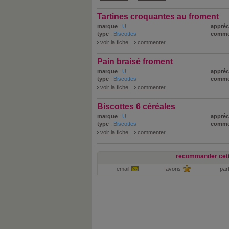
Tartines croquantes au froment
marque
:
U
appréc
type
:
Biscottes
comme
voir la fiche
commenter
Pain braisé froment
marque
:
U
appréc
type
:
Biscottes
comme
voir la fiche
commenter
Biscottes 6 céréales
marque
:
U
appréc
type
:
Biscottes
comme
voir la fiche
commenter
recommander cett
email
favoris
par