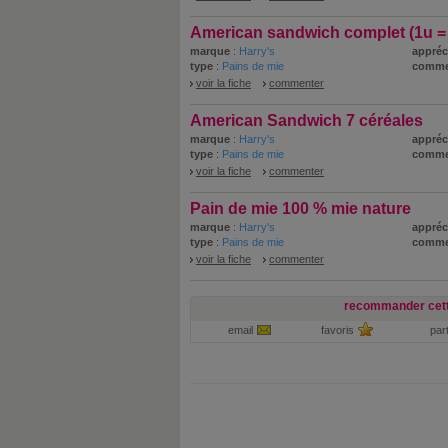
American sandwich complet (1u = 
marque
:
Harry's
appréc
type
:
Pains de mie
comme
voir la fiche
commenter
American Sandwich 7 céréales
marque
:
Harry's
appréc
type
:
Pains de mie
comme
voir la fiche
commenter
Pain de mie 100 % mie nature
marque
:
Harry's
appréc
type
:
Pains de mie
comme
voir la fiche
commenter
recommander cett
email
favoris
par