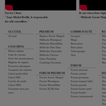
Service Client
ils ont réussi leur rég
"Jean-Michel Berille, le responsable
- Méthode Savoir Maig
des télé-conseillers."
ACCUEIL
PREMIUM
COMMUNAUTÉ
RU
Accueil
Régime Savoir Maigrir
Groupes
Min
Méthode Montignac
Blogs
Nut
Méthode MentalSlim
Rencontres
Cui
COACHING
Méthode Slim Data
Bons plans
Psy
Menus régime
Méthodes Naturelles
Témoignages
For
Liste de courses
Méthode Chrono-
Quiz
Gro
Suivi des mensurations
Géno-Nutrition
Ma
Réglette de régime
Coaching Grossesse
Bea
FORUM
Exercices physiques
Compteur de calories
Forum minceur
FORUM PREMIUM
DO
Calcul poids idéal
Forum cuisine
Calcul IMC
Forum Savoir Maigrir
Forum grossesse
Dos
Courbe de poids
Forum Montignac
Forum maman bébé
Dos
Calcul IMG
Forum MentalSlim
Forum psycho
Dos
Grossesse mois par
Forum SLIM data
Forum forme santé
Dos
mois
Forum beauté
san
Forum communauté
Dos
Dos
Dos