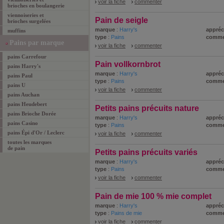
voir la fiche
commenter
brioches en boulangerie
viennoiseries et
Pain de seigle
brioches surgelées
marque
:
Harry's
appréc
muffins
type
:
Pains
comme
Pains par marque
voir la fiche
commenter
pains Carrefour
Pain vollkornbrot
pains Harry's
marque
:
Harry's
appréc
pains Paul
type
:
Pains
comme
pains U
voir la fiche
commenter
pains Auchan
pains Heudebert
Petits pains précuits nature
pains Brioche Dorée
marque
:
Harry's
appréc
pains Casino
type
:
Pains
comme
pains Épi d'Or / Leclerc
voir la fiche
commenter
toutes les marques
de pain
Petits pains précuits variés
marque
:
Harry's
appréc
type
:
Pains
comme
voir la fiche
commenter
Pain de mie 100 % mie complet
marque
:
Harry's
appréc
type
:
Pains de mie
comme
voir la fiche
commenter