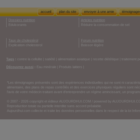
accueil
plan du site
envoyer à une amie
témoignage
Dossiers nutrition
Articles nutrition
Edulcorants
Réduire la consommation de sel
Taux de cholestérol
Forum nutrition
Explication cholesterol
Boisson légère
Tags
:
contre la cellulite
|
satiété
|
alimentation asiatique
|
recette diététique
|
traitement p
Découvrez aussi
:
Eau minérale
|
Produits laitiers
|
*Les témoignages présentés sont des expériences individuelles qui ne sont ni caractéri
alimentaire, des plans de repas contrôlés et des exercices physiques réguliers sont n
l'avis de votre médecin traitant avant d'entreprendre un régime amincissant, un programm
© 2007 - 2026 copyright et éditeur AUJOURDHUI.COM / powered by AUJOURDHUI.
Reproduction totale ou partielle interdite sans accord préalable.
Aujourdhui.com collecte et traite les données personnelles dans le respect de la loi Inf