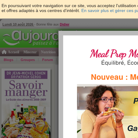
En poursuivant votre navigation sur ce site, vous acceptez l'utilisati
et offres adaptés à vos centres d'intérêt.
En savoir plus et gérer ces 
Lundi 10 août 2026
- Bonne fête aux
Didier
Accueil
Minceur
Nutrition
Cuisine
Psycho & tests
Forme & santé
Gro
Blogs
Groupes
Forum
Guide
Photos
Bons Plans
Témoign
Accueil
>
Savoir Manger
>
Pains et viennoiseries
>
Nouveau : M