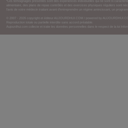
*Les témoignages présentés sont des expériences individuelles qui ne sont ni caractéri
alimentaire, des plans de repas contrôlés et des exercices physiques réguliers sont n
l'avis de votre médecin traitant avant d'entreprendre un régime amincissant, un programm
© 2007 - 2026 copyright et éditeur AUJOURDHUI.COM / powered by AUJOURDHUI.
Reproduction totale ou partielle interdite sans accord préalable.
Aujourdhui.com collecte et traite les données personnelles dans le respect de la loi Inf