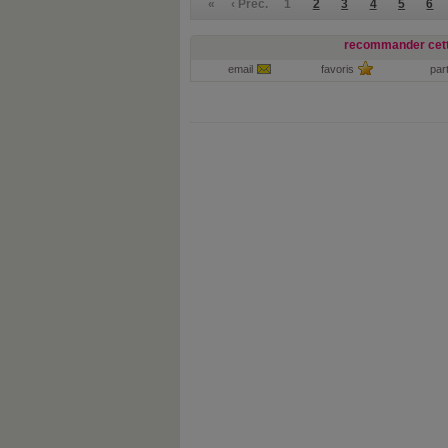
«
‹ Préc.
1
2
3
4
5
6
recommander cett
email
favoris
par