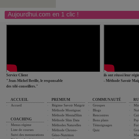
Aujourdhui.com en 1 clic !
Service Client
ils ont réussi leur rég
"Jean-Michel Berille, le responsable
- Méthode Savoir Maig
des télé-conseillers."
ACCUEIL
PREMIUM
COMMUNAUTÉ
RU
Accueil
Régime Savoir Maigrir
Groupes
Min
Méthode Montignac
Blogs
Nut
Méthode MentalSlim
Rencontres
Cui
COACHING
Méthode Slim Data
Bons plans
Psy
Menus régime
Méthodes Naturelles
Témoignages
For
Liste de courses
Méthode Chrono-
Quiz
Gro
Suivi des mensurations
Géno-Nutrition
Ma