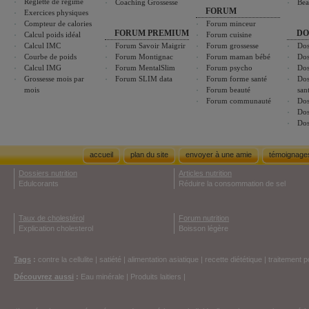
Réglette de régime
Coaching Grossesse
Bea
FORUM
Exercices physiques
Compteur de calories
Forum minceur
FORUM PREMIUM
DO
Calcul poids idéal
Forum cuisine
Calcul IMC
Forum Savoir Maigrir
Forum grossesse
Dos
Courbe de poids
Forum Montignac
Forum maman bébé
Dos
Calcul IMG
Forum MentalSlim
Forum psycho
Dos
Grossesse mois par
Forum SLIM data
Forum forme santé
Dos
mois
Forum beauté
san
Forum communauté
Dos
Dos
Dos
accueil
plan du site
envoyer à une amie
témoignage
Dossiers nutrition
Articles nutrition
Edulcorants
Réduire la consommation de sel
Taux de cholestérol
Forum nutrition
Explication cholesterol
Boisson légère
Tags
:
contre la cellulite
|
satiété
|
alimentation asiatique
|
recette diététique
|
traitement p
Découvrez aussi
:
Eau minérale
|
Produits laitiers
|