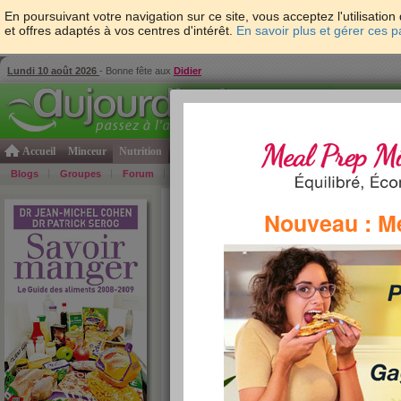
En poursuivant votre navigation sur ce site, vous acceptez l'utilisati
et offres adaptés à vos centres d'intérêt.
En savoir plus et gérer ces 
Lundi 10 août 2026
- Bonne fête aux
Didier
Accueil
Minceur
Nutrition
Cuisine
Psycho & tests
Forme & santé
Gro
Blogs
Groupes
Forum
Guide
Photos
Bons Plans
Témoign
Accueil
>
Savoir Manger
>
Pains et viennoiseries
>
Nouveau : M