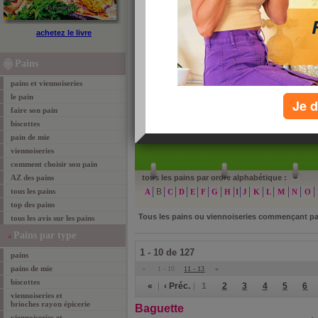
pains et viennoiseries de A à Z
achetez le livre
Retrouvez tous les pains et viennoiseries classés pa
encore plus facilement. Cliquez sur une des lettres p
Pains
voulu.
pains et viennoiseries
le pain
Je d
faire son pain
biscottes
»
re
pain de mie
viennoiseries
comment choisir son pain
AZ des pains
tous les pains par ordre alphabétique :
tous les pains
B
A
C
D
E
F
G
H
I
J
K
L
M
N
O
top des pains
Tous les pains ou viennoiseries commençant p
tous les avis sur les pains
Pains par type
1 - 10 de 127
pains
pains de mie
«
1 - 10
11 - 13
»
biscottes
«
‹ Préc.
1
2
3
4
5
6
viennoiseries et
brioches rayon épicerie
Baguette
viennoiseries et