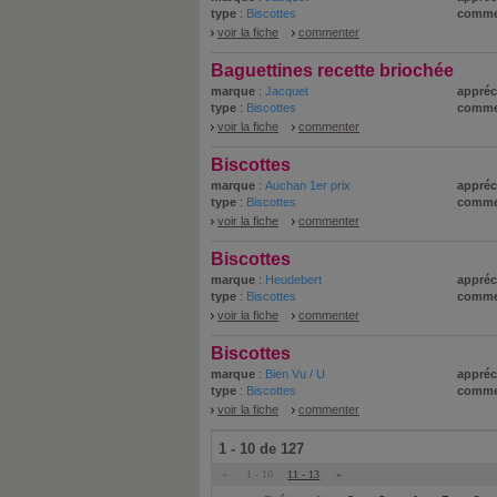
type
:
Biscottes
comme
voir la fiche
commenter
Baguettines recette briochée
marque
:
Jacquet
appréc
type
:
Biscottes
comme
voir la fiche
commenter
Biscottes
marque
:
Auchan 1er prix
appréc
type
:
Biscottes
comme
voir la fiche
commenter
Biscottes
marque
:
Heudebert
appréc
type
:
Biscottes
comme
voir la fiche
commenter
Biscottes
marque
:
Bien Vu / U
appréc
type
:
Biscottes
comme
voir la fiche
commenter
1 - 10 de 127
«
1 - 10
11 - 13
»