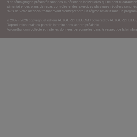
*Les témoignages présentés sont des expériences individuelles qui ne sont ni caractéri
alimentaire, des plans de repas contrôlés et des exercices physiques réguliers sont n
l'avis de votre médecin traitant avant d'entreprendre un régime amincissant, un programm
© 2007 - 2026 copyright et éditeur AUJOURDHUI.COM / powered by AUJOURDHUI.
Reproduction totale ou partielle interdite sans accord préalable.
Aujourdhui.com collecte et traite les données personnelles dans le respect de la loi Inf