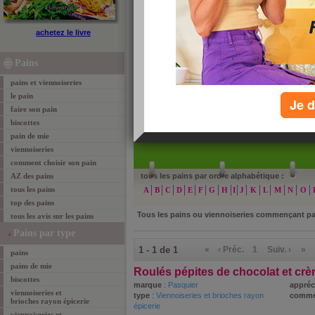
pains et viennoiseries de A à Z
achetez le livre
Retrouvez tous les pains et viennoiseries classés pa
encore plus facilement. Cliquez sur une des lettres p
Pains
voulu.
pains et viennoiseries
le pain
Je d
faire son pain
biscottes
»
re
pain de mie
viennoiseries
comment choisir son pain
AZ des pains
tous les pains par ordre alphabétique :
tous les pains
A
B
C
D
E
F
G
H
I
J
K
L
M
N
O
top des pains
Tous les pains ou viennoiseries commençant p
tous les avis sur les pains
Pains par type
1 - 1 de 1
«
‹ Préc.
1
Suiv. ›
»
pains
pains de mie
Roulés pépites de chocolat et crè
biscottes
marque
:
Pasquier
appréc
viennoiseries et
type
:
Viennoiseries et brioches rayon
comme
brioches rayon épicerie
épicerie
viennoiseries et