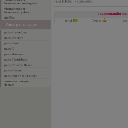
voir la fiche
commenter
brioches en boulangerie
viennoiseries et
brioches surgelées
recommander cett
muffins
email
favoris
par
Pains par marque
pains Carrefour
pains Harry's
pains Paul
pains U
pains Auchan
pains Heudebert
pains Brioche Dorée
pains Casino
pains Épi d'Or / Leclerc
toutes les marques
de pain