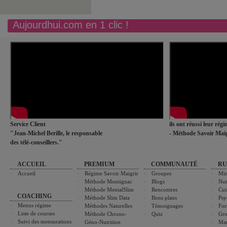
Aujourdhui.com en 1 clic !
Service Client
ils ont réussi leur rég
"Jean-Michel Berille, le responsable
- Méthode Savoir Maig
des télé-conseillers."
ACCUEIL
PREMIUM
COMMUNAUTÉ
RU
Accueil
Régime Savoir Maigrir
Groupes
Min
Méthode Montignac
Blogs
Nut
Méthode MentalSlim
Rencontres
Cui
COACHING
Méthode Slim Data
Bons plans
Psy
Menus régime
Méthodes Naturelles
Témoignages
For
Liste de courses
Méthode Chrono-
Quiz
Gro
Suivi des mensurations
Géno-Nutrition
Ma