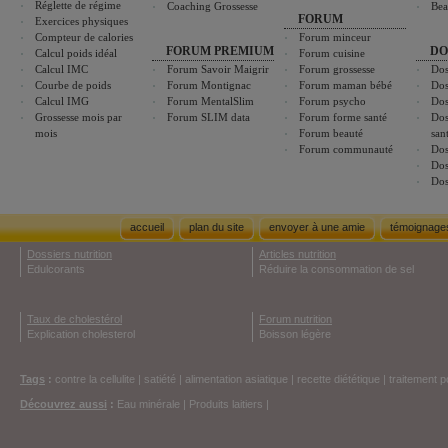
Réglette de régime
Coaching Grossesse
Bea
FORUM
Exercices physiques
Compteur de calories
Forum minceur
FORUM PREMIUM
DO
Calcul poids idéal
Forum cuisine
Calcul IMC
Forum Savoir Maigrir
Forum grossesse
Dos
Courbe de poids
Forum Montignac
Forum maman bébé
Dos
Calcul IMG
Forum MentalSlim
Forum psycho
Dos
Grossesse mois par
Forum SLIM data
Forum forme santé
Dos
mois
Forum beauté
san
Forum communauté
Dos
Dos
Dos
accueil
plan du site
envoyer à une amie
témoignage
Dossiers nutrition
Articles nutrition
Edulcorants
Réduire la consommation de sel
Taux de cholestérol
Forum nutrition
Explication cholesterol
Boisson légère
Tags
:
contre la cellulite
|
satiété
|
alimentation asiatique
|
recette diététique
|
traitement p
Découvrez aussi
:
Eau minérale
|
Produits laitiers
|