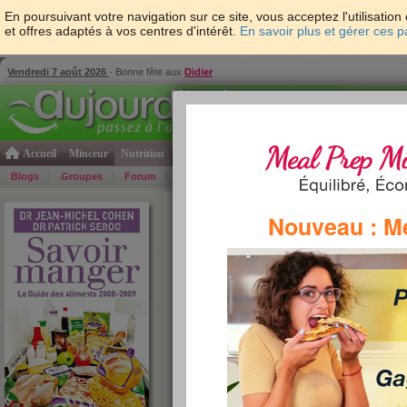
En poursuivant votre navigation sur ce site, vous acceptez l'utilisati
et offres adaptés à vos centres d'intérêt.
En savoir plus et gérer ces 
Vendredi 7 août 2026
- Bonne fête aux
Didier
Accueil
Minceur
Nutrition
Cuisine
Psycho & tests
Forme & santé
Gro
Blogs
Groupes
Forum
Guide
Photos
Bons Plans
Témoign
Accueil
>
Savoir Manger
>
Pains et viennoiseries
>
Nouveau : M