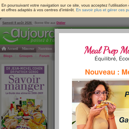
En poursuivant votre navigation sur ce site, vous acceptez l'utilisati
et offres adaptés à vos centres d'intérêt.
En savoir plus et gérer ces 
Samedi 8 août 2026
- Bonne fête aux
Didier
Accueil
Minceur
Nutrition
Cuisine
Psycho & tests
Forme & santé
Gro
Blogs
Groupes
Forum
Guide
Photos
Bons Plans
Témoign
Accueil
>
Savoir Manger
>
Pains et viennoiseries
>
Nouveau : M