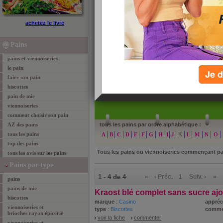
pains et viennoiseries de A à Z
achetez le livre
Retrouvez tous les pains et viennoiseries classés pa
encore plus facilement. Cliquez sur une des lettres p
Pains
voulu.
pains et viennoiseries
le pain
Je d
faire son pain
biscottes
»
re
pain de mie
viennoiseries
comment choisir son pain
AZ des pains
tous les pains par ordre alphabétique :
tous les pains
K
A
B
C
D
E
F
G
H
I
J
L
M
N
O
top des pains
Tous les pains ou viennoiseries commençant p
tous les avis sur les pains
Pains par type
1 - 4 de 4
«
‹ Préc.
1
Suiv. ›
»
pains
pains de mie
Kraost blé complet sans sucre aj
biscottes
marque
:
Casino
appréc
viennoiseries et
type
:
Biscottes
comme
brioches rayon épicerie
voir la fiche
commenter
viennoiseries et