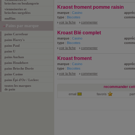
brioches en boulangerie
Kraost froment pomme raisin
viennoiseries et
brioches surgelées
marque
:
Casino
appréc
type
:
Biscottes
comme
muffins
voir la fiche
commenter
Pains par marque
Kroast Blé complet
pains Carrefour
marque
:
Casino
appréc
pains Harry's
type
:
Biscottes
comme
pains Paul
voir la fiche
commenter
pains U
pains Auchan
Kroast froment
pains Heudebert
marque
:
Casino
appréc
pains Brioche Dorée
type
:
Biscottes
comme
voir la fiche
commenter
pains Casino
pains Épi d'Or / Leclerc
toutes les marques
recommander cett
de pain
email
favoris
par