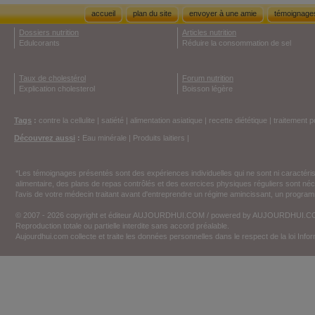
accueil
plan du site
envoyer à une amie
témoignage
Dossiers nutrition
Articles nutrition
Edulcorants
Réduire la consommation de sel
Taux de cholestérol
Forum nutrition
Explication cholesterol
Boisson légère
Tags
:
contre la cellulite
|
satiété
|
alimentation asiatique
|
recette diététique
|
traitement p
Découvrez aussi
:
Eau minérale
|
Produits laitiers
|
*Les témoignages présentés sont des expériences individuelles qui ne sont ni caractéri
alimentaire, des plans de repas contrôlés et des exercices physiques réguliers sont n
l'avis de votre médecin traitant avant d'entreprendre un régime amincissant, un programm
© 2007 - 2026 copyright et éditeur AUJOURDHUI.COM / powered by AUJOURDHUI.
Reproduction totale ou partielle interdite sans accord préalable.
Aujourdhui.com collecte et traite les données personnelles dans le respect de la loi Inf