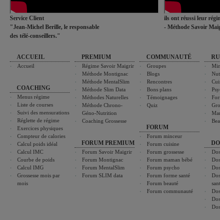
Service Client
ils ont réussi leur rég
"Jean-Michel Berille, le responsable
- Méthode Savoir Maig
des télé-conseillers."
ACCUEIL
PREMIUM
COMMUNAUTÉ
RU
Accueil
Régime Savoir Maigrir
Groupes
Min
Méthode Montignac
Blogs
Nut
Méthode MentalSlim
Rencontres
Cui
COACHING
Méthode Slim Data
Bons plans
Psy
Menus régime
Méthodes Naturelles
Témoignages
For
Liste de courses
Méthode Chrono-
Quiz
Gro
Suivi des mensurations
Géno-Nutrition
Ma
Réglette de régime
Coaching Grossesse
Bea
FORUM
Exercices physiques
Compteur de calories
Forum minceur
FORUM PREMIUM
DO
Calcul poids idéal
Forum cuisine
Calcul IMC
Forum Savoir Maigrir
Forum grossesse
Dos
Courbe de poids
Forum Montignac
Forum maman bébé
Dos
Calcul IMG
Forum MentalSlim
Forum psycho
Dos
Grossesse mois par
Forum SLIM data
Forum forme santé
Dos
mois
Forum beauté
san
Forum communauté
Dos
Dos
Dos