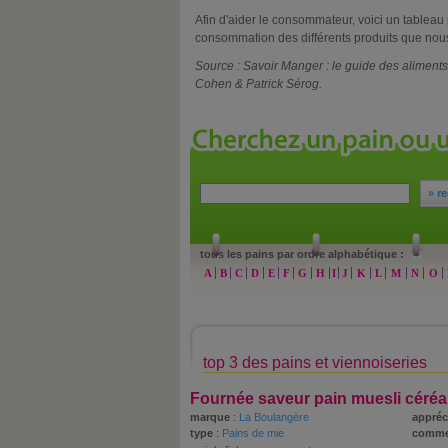
Afin d'aider le consommateur, voici un tableau
consommation des différents produits que nou
Source : Savoir Manger : le guide des alimen
Cohen & Patrick Sérog.
»
re
tous les pains par ordre alphabétique :
A
B
C
D
E
F
G
H
I
J
K
L
M
N
O
top 3 des pains et viennoiseries
Fournée saveur pain muesli céréal
marque
:
La Boulangère
appréc
type
:
Pains de mie
comme