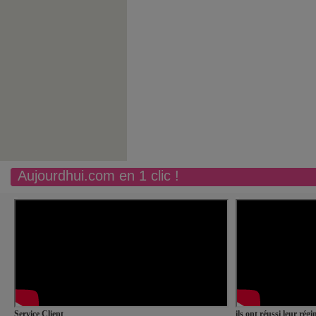
Aujourdhui.com en 1 clic !
Service Client
ils ont réussi leur rég