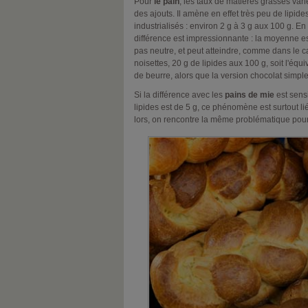
Pour
le pain
, les taux de matières grasses var
des ajouts. Il amène en effet très peu de lipid
industrialisés : environ 2 g à 3 g aux 100 g. En
différence est impressionnante : la moyenne est
pas neutre, et peut atteindre, comme dans le c
noisettes, 20 g de lipides aux 100 g, soit l'équ
de beurre, alors que la version chocolat simp
Si la différence avec les
pains de mie
est sens
lipides est de 5 g, ce phénomène est surtout li
lors, on rencontre la même problématique pour 