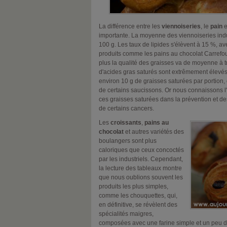
La différence entre les
viennoiseries
, le
pain
e
importante. La moyenne des viennoiseries indus
100 g. Les taux de lipides s'élèvent à 15 %, av
produits comme les pains au chocolat Carrefou
plus la qualité des graisses va de moyenne à 
d'acides gras saturés sont extrêmement élevés
environ 10 g de graisses saturées par portion, 
de certains saucissons. Or nous connaissons l
ces graisses saturées dans la prévention et de
de certains cancers.
Les
croissants
,
pains au
chocolat
et autres variétés des
boulangers sont plus
caloriques que ceux concoctés
par les industriels. Cependant,
la lecture des tableaux montre
que nous oublions souvent les
produits les plus simples,
comme les chouquettes, qui,
en définitive, se révèlent des
spécialités maigres,
composées avec une farine simple et un peu d