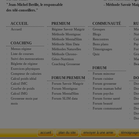
"Jean-Michel Berille, le responsable
- Méthode Savoir Maig
des télé-conseillers."
ACCUEIL
PREMIUM
COMMUNAUTÉ
RU
Accueil
Régime Savoir Maigrir
Groupes
Min
Méthode Montignac
Blogs
Nut
Méthode MentalSlim
Rencontres
Cui
COACHING
Méthode Slim Data
Bons plans
Psy
Menus régime
Méthodes Naturelles
Témoignages
For
Liste de courses
Méthode Chrono-
Quiz
Gro
Suivi des mensurations
Géno-Nutrition
Ma
Réglette de régime
Coaching Grossesse
Bea
FORUM
Exercices physiques
Compteur de calories
Forum minceur
FORUM PREMIUM
DO
Calcul poids idéal
Forum cuisine
Calcul IMC
Forum Savoir Maigrir
Forum grossesse
Dos
Courbe de poids
Forum Montignac
Forum maman bébé
Dos
Calcul IMG
Forum MentalSlim
Forum psycho
Dos
Grossesse mois par
Forum SLIM data
Forum forme santé
Dos
mois
Forum beauté
san
Forum communauté
Dos
Dos
Dos
accueil
plan du site
envoyer à une amie
témoignage