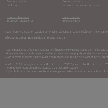
Dossiers nutrition
Articles nutrition
Edulcorants
Réduire la consommation de sel
Taux de cholestérol
Forum nutrition
Explication cholesterol
Boisson légère
Tags
:
contre la cellulite
|
satiété
|
alimentation asiatique
|
recette diététique
|
traitement p
Découvrez aussi
:
Eau minérale
|
Produits laitiers
|
*Les témoignages présentés sont des expériences individuelles qui ne sont ni caractéri
alimentaire, des plans de repas contrôlés et des exercices physiques réguliers sont n
l'avis de votre médecin traitant avant d'entreprendre un régime amincissant, un programm
© 2007 - 2026 copyright et éditeur AUJOURDHUI.COM / powered by AUJOURDHUI.
Reproduction totale ou partielle interdite sans accord préalable.
Aujourdhui.com collecte et traite les données personnelles dans le respect de la loi Inf