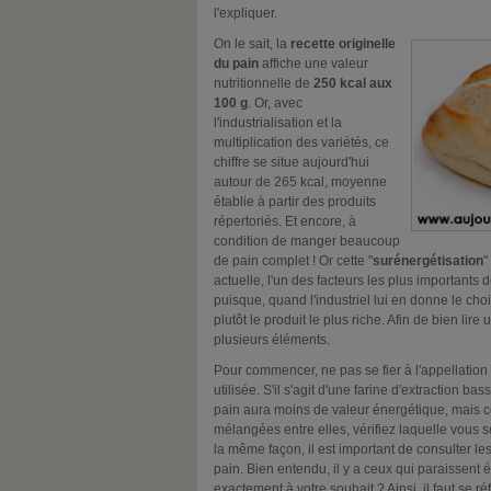
l'expliquer.
On le sait, la
recette originelle
du pain
affiche une valeur
nutritionnelle de
250 kcal aux
100 g
. Or, avec
l'industrialisation et la
multiplication des variétés, ce
chiffre se situe aujourd'hui
autour de 265 kcal, moyenne
établie à partir des produits
répertoriés. Et encore, à
condition de manger beaucoup
de pain complet ! Or cette "
surénergétisation
"
actuelle, l'un des facteurs les plus importants
puisque, quand l'industriel lui en donne le cho
plutôt le produit le plus riche. Afin de bien lire u
plusieurs éléments.
Pour commencer, ne pas se fier à l'appellation 
utilisée. S'il s'agit d'une farine d'extraction ba
pain aura moins de valeur énergétique, mais 
mélangées entre elles, vérifiez laquelle vous 
la même façon, il est important de consulter le
pain. Bien entendu, il y a ceux qui paraissent 
exactement à votre souhait ? Ainsi, il faut se r