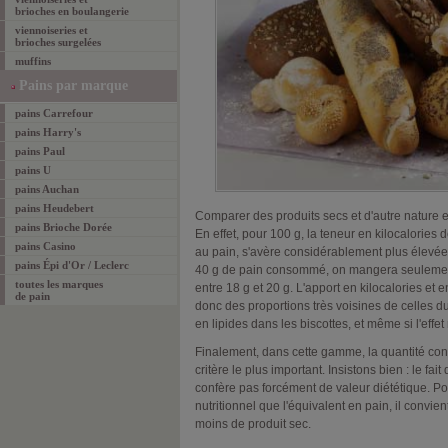
brioches en boulangerie
viennoiseries et
brioches surgelées
muffins
Pains par marque
pains Carrefour
pains Harry's
pains Paul
pains U
pains Auchan
pains Heudebert
Comparer des produits secs et d'autre nature e
pains Brioche Dorée
En effet, pour 100 g, la teneur en kilocalories 
pains Casino
au pain, s'avère considérablement plus élevée
pains Épi d'Or / Leclerc
40 g de pain consommé, on mangera seulement 
toutes les marques
entre 18 g et 20 g. L'apport en kilocalories et 
de pain
donc des proportions très voisines de celles d
en lipides dans les biscottes, et même si l'effet 
Finalement, dans cette gamme, la quantité c
critère le plus important. Insistons bien : le fait
confère pas forcément de valeur diététique. P
nutritionnel que l'équivalent en pain, il convi
moins de produit sec.