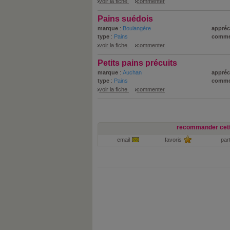
voir la fiche
commenter
Pains suédois
marque
:
Boulangère
appréc
type
:
Pains
comme
voir la fiche
commenter
Petits pains précuits
marque
:
Auchan
appréc
type
:
Pains
comme
voir la fiche
commenter
recommander cett
email
favoris
par