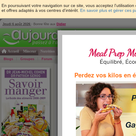
En poursuivant votre navigation sur ce site, vous acceptez l'utilisati
et offres adaptés à vos centres d'intérêt.
En savoir plus et gérer ces 
Jeudi 6 août 2026
- Bonne fête aux
Didier
Accueil
Minceur
Nutrition
Cuisine
Psycho & tests
Forme & santé
Gro
Blogs
Groupes
Forum
Guide
Photos
Bons Plans
Témoign
Accueil
>
Savoir Manger
>
Pains et viennoiseries
>
Perdez vos kilos en 