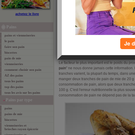
comment choisir son pain
achetez le livre
Vérifier le poids du produit
Attention aux appellations des pains
Pains
Lire attentivement l'étiquette du pain
pains et viennoiseries
le pain
Je d
faire son pain
Vérifier le poids
biscottes
pain de mie
Le facteur le plus important est le poids du produ
viennoiseries
pain
" ne nous donne jamais cette information.
comment choisir son pain
tranches varient, la plupart du temps, dans une
AZ des pains
manger deux tranches de pain de mie de 20 g 
tous les pains
consommation de pain, alors que deux tranches
top des pains
100 g. C'est l'erreur nutritionnelle la plus sou
tous les avis sur les pains
consommation de pain ne dépend pas de la tail
Pains par type
pains
pains de mie
biscottes
viennoiseries et
brioches rayon épicerie
viennoiseries et