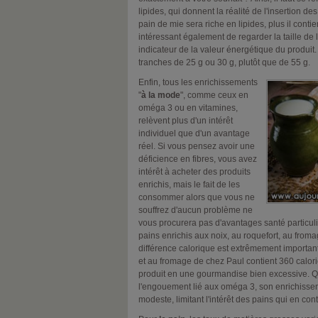
lipides, qui donnent la réalité de l'insertion d
pain de mie sera riche en lipides, plus il contie
intéressant également de regarder la taille de l
indicateur de la valeur énergétique du produit.
tranches de 25 g ou 30 g, plutôt que de 55 g.
Enfin, tous les enrichissements
"
à la mode
", comme ceux en
oméga 3 ou en vitamines,
relèvent plus d'un intérêt
individuel que d'un avantage
réel. Si vous pensez avoir une
déficience en fibres, vous avez
intérêt à acheter des produits
enrichis, mais le fait de les
consommer alors que vous ne
souffrez d'aucun problème ne
vous procurera pas d'avantages santé particulie
pains enrichis aux noix, au roquefort, au froma
différence calorique est extrêmement important
et au fromage de chez Paul contient 360 calori
produit en une gourmandise bien excessive. Qu
l'engouement lié aux oméga 3, son enrichiss
modeste, limitant l'intérêt des pains qui en con