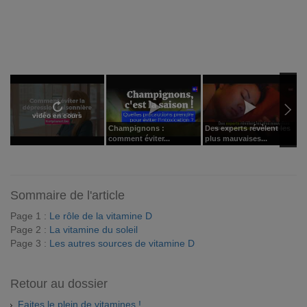
vidéo en cours
Champignons :
Des experts révèlent les
C
comment éviter...
plus mauvaises...
é
Sommaire de l'article
Page 1 :
Le rôle de la vitamine D
Page 2 :
La vitamine du soleil
Page 3 :
Les autres sources de vitamine D
Retour au dossier
Faites le plein de vitamines !