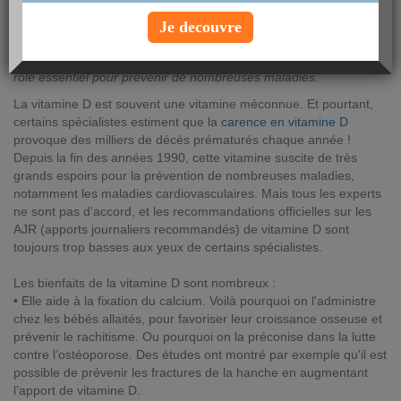
mercredi 10 janvier 2018
Je decouvre
Souvent méconnue, la vitamine D, aussi appelée "vitamine du
soleil", est pourtant très importante pour l'organisme. Elle joue un
rôle essentiel pour prévenir de nombreuses maladies.
La vitamine D est souvent une vitamine méconnue. Et pourtant,
certains spécialistes estiment que la
carence en vitamine D
provoque des milliers de décès prématurés chaque année !
Depuis la fin des années 1990, cette vitamine suscite de très
grands espoirs pour la prévention de nombreuses maladies,
notamment les maladies cardiovasculaires. Mais tous les experts
ne sont pas d'accord, et les recommandations officielles sur les
AJR (apports journaliers recommandés) de vitamine D sont
toujours trop basses aux yeux de certains spécialistes.
Les bienfaits de la vitamine D sont nombreux :
• Elle aide à la fixation du calcium. Voilà pourquoi on l'administre
chez les bébés allaités, pour favoriser leur croissance osseuse et
prévenir le rachitisme. Ou pourquoi on la préconise dans la lutte
contre l’ostéoporose. Des études ont montré par exemple qu'il est
possible de prévenir les fractures de la hanche en augmentant
l’apport de vitamine D.