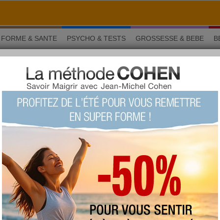
FORME & SANTE
PSYCHO & TESTS
GROSSESSE & BEBE
B
 au sel blanc
Nutrition
ives au sel blanc
›
10/10