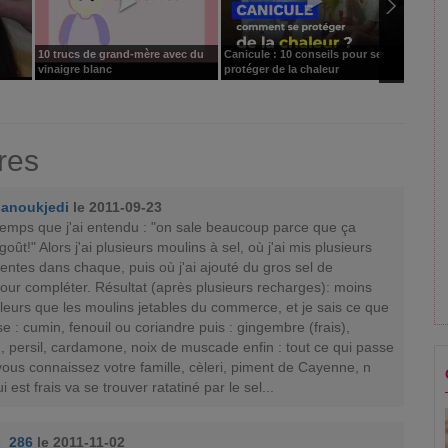
10 trucs de grand-mère avec du
Canicule : 10 conseils pour se
J'ai 10
vinaigre blanc
protéger de la chaleur
res
anoukjedi
le 2011-09-23
gtemps que j'ai entendu : "on sale beaucoup parce que ça
ût!" Alors j'ai plusieurs moulins à sel, où j'ai mis plusieurs
rentes dans chaque, puis où j'ai ajouté du gros sel de
our compléter. Résultat (après plusieurs recharges): moins
lleurs que les moulins jetables du commerce, et je sais ce que
se : cumin, fenouil ou coriandre puis : gingembre (frais),
m, persil, cardamone, noix de muscade enfin : tout ce qui passe
 vous connaissez votre famille, cèleri, piment de Cayenne, n
 est frais va se trouver ratatiné par le sel...
s_286
le 2011-11-02