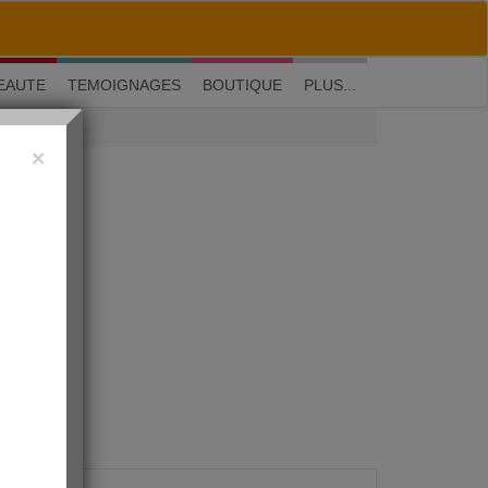
M'inscrire
|
Me connecter
|
? Visite guidée
EAUTE
TEMOIGNAGES
BOUTIQUE
PLUS...
×