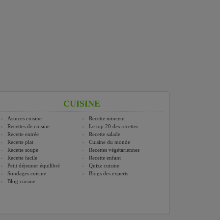
CUISINE
Astuces cuisine
Recette minceur
Recettes de cuisine
Le top 20 des recettes
Recette entrée
Recette salade
Recette plat
Cuisine du monde
Recette soupe
Recettes végétariennes
Recette facile
Recette enfant
Petit déjeuner équilibré
Quizz cuisine
Sondages cuisine
Blogs des experts
Blog cuisine