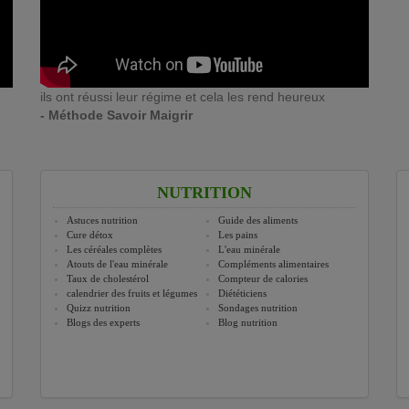
ils ont réussi leur régime et cela les rend heureux
- Méthode Savoir Maigrir
NUTRITION
Astuces nutrition
Guide des aliments
Cure détox
Les pains
Les céréales complètes
L'eau minérale
Atouts de l'eau minérale
Compléments alimentaires
Taux de cholestérol
Compteur de calories
calendrier des fruits et légumes
Diététiciens
Quizz nutrition
Sondages nutrition
Blogs des experts
Blog nutrition