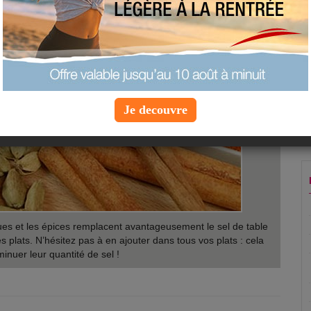
Je decouvre
es et les épices remplacent avantageusement le sel de table
s plats. N’hésitez pas à en ajouter dans tous vos plats : cela
inuer leur quantité de sel !