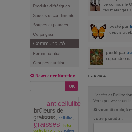
Je connais le G
Produits diététiques
tes mélanges ! M
Sauces et condiments
Soupes et potages
posté par
f
depuis quel
Corps gras
Communauté
posté par
tr
Forum nutrition
super idée nan
Groupes nutrition
Newsletter Nutrition
1 - 4 de 4
OK
L’accès et l’utilisa
Vous pouvez vous in
anticellulite
,
Si vous êtes déjà 
brûleurs de
graisses
,
cellulite
,
votre pseudo :
graisses
,
lutter
,
contre la cellulite
palper-