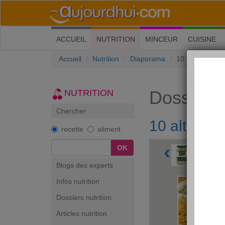
(current)
ACCUEIL
NUTRITION
MINCEUR
CUISINE
Accueil
Nutrition
Diaporama
10 alternatives
Dossiers 
NUTRITION
Chercher
10 alternat
recette
aliment
‹
OK
Blogs des experts
Infos nutrition
Dossiers nutrition
Articles nutrition