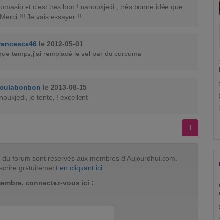
omasio et c'est très bon ! nanoukjedi , très bonne idée que
erci !!! Je vais essayer !!!
rancesca46
le 2012-05-01
que temps,j'ai remplacé le sel par du curcuma
uculabonbon
le 2013-08-15
oukjedi, je tente, ! excellent
1
tion du forum sont réservés aux membres d'Aujourdhui.com.
scrire gratuitement
en cliquant ici
.
membre, connectez-vous ici :