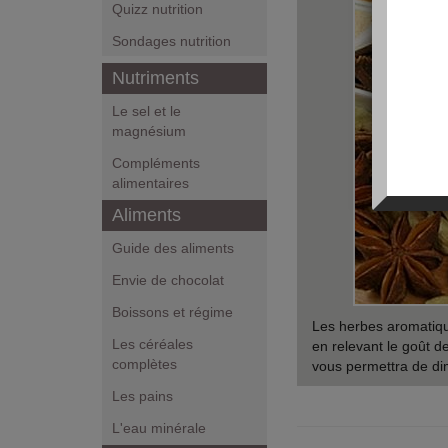
Quizz nutrition
Sondages nutrition
Nutriments
Le sel et le
magnésium
Compléments
alimentaires
Aliments
Guide des aliments
Envie de chocolat
Boissons et régime
Les herbes aromatiqu
Les céréales
en relevant le goût de
complètes
vous permettra de dim
Les pains
L'eau minérale