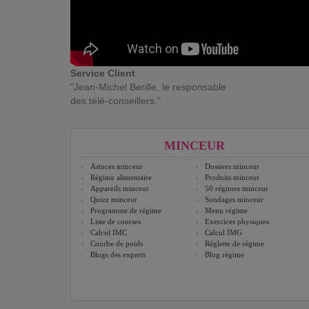
Service Client
"Jean-Michel Berille, le responsable
des télé-conseillers."
MINCEUR
Astuces minceur
Dossiers minceur
Régime alimentaire
Produits minceur
Appareils minceur
50 régimes minceur
Quizz minceur
Sondages minceur
Programme de régime
Menu régime
Liste de courses
Exercices physiques
Calcul IMC
Calcul IMG
Courbe de poids
Réglette de régime
Blogs des experts
Blog régime