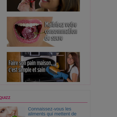
 ans
JT RSNA #10
FIRE 2025 : 10 ans d'
QUIZZ
Connaissez-vous les
aliments qui mettent de