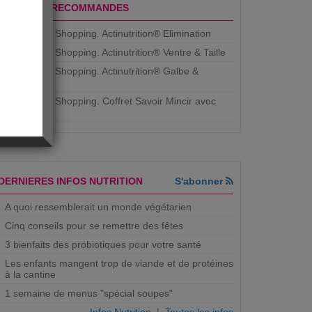
PRODUITS RECOMMANDES
Aujourdhui Shopping. Actinutrition® Elimination
Aujourdhui Shopping. Actinutrition® Ventre & Taille
Aujourdhui Shopping. Actinutrition® Galbe &
Courbe
Aujourdhui Shopping. ​Coffret Savoir Mincir avec
Jean
DERNIERES INFOS NUTRITION
S'abonner
A quoi ressemblerait un monde végétarien
Cinq conseils pour se remettre des fêtes
3 bienfaits des probiotiques pour votre santé
Les enfants mangent trop de viande et de protéines
à la cantine
1 semaine de menus "spécial soupes"