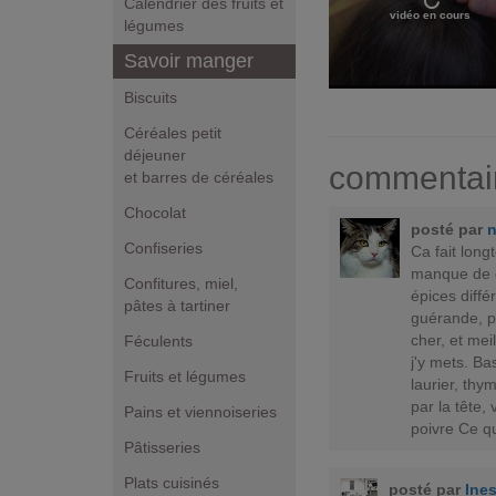
Calendrier des fruits et
vidéo en cours
légumes
Savoir manger
Biscuits
Céréales petit
déjeuner
commentai
et barres de céréales
Chocolat
posté par
n
Confiseries
Ca fait lon
manque de go
Confitures, miel,
épices diffé
pâtes à tartiner
guérande, p
cher, et mei
Féculents
j'y mets. Ba
Fruits et légumes
laurier, thy
par la tête,
Pains et viennoiseries
poivre Ce qui
Pâtisseries
Plats cuisinés
posté par
Ine