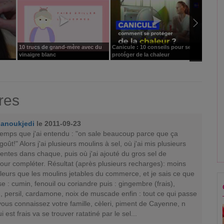
10 trucs de grand-mère avec du
Canicule : 10 conseils pour se
J'ai 10
vinaigre blanc
protéger de la chaleur
res
anoukjedi
le 2011-09-23
gtemps que j'ai entendu : "on sale beaucoup parce que ça
ût!" Alors j'ai plusieurs moulins à sel, où j'ai mis plusieurs
rentes dans chaque, puis où j'ai ajouté du gros sel de
our compléter. Résultat (après plusieurs recharges): moins
lleurs que les moulins jetables du commerce, et je sais ce que
se : cumin, fenouil ou coriandre puis : gingembre (frais),
m, persil, cardamone, noix de muscade enfin : tout ce qui passe
 vous connaissez votre famille, cèleri, piment de Cayenne, n
 est frais va se trouver ratatiné par le sel...