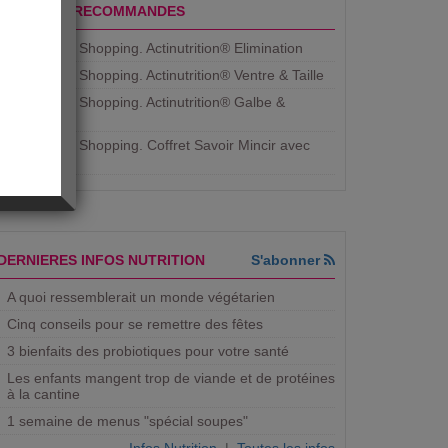
PRODUITS RECOMMANDES
Aujourdhui Shopping. Actinutrition® Elimination
Aujourdhui Shopping. Actinutrition® Ventre & Taille
Aujourdhui Shopping. Actinutrition® Galbe &
Courbe
Aujourdhui Shopping. ​Coffret Savoir Mincir avec
Jean
DERNIERES INFOS NUTRITION
S'abonner
A quoi ressemblerait un monde végétarien
Cinq conseils pour se remettre des fêtes
3 bienfaits des probiotiques pour votre santé
Les enfants mangent trop de viande et de protéines
à la cantine
1 semaine de menus "spécial soupes"