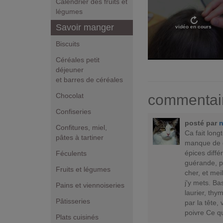
Calendrier des fruits et
légumes
Savoir manger
vidéo en cours
Biscuits
Céréales petit
déjeuner
et barres de céréales
commentai
Chocolat
Confiseries
posté par
n
Confitures, miel,
Ca fait lon
pâtes à tartiner
manque de go
épices diffé
Féculents
guérande, p
Fruits et légumes
cher, et mei
j'y mets. Ba
Pains et viennoiseries
laurier, thy
Pâtisseries
par la tête,
poivre Ce qui
Plats cuisinés