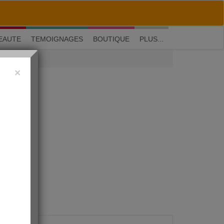
M'inscrire
|
Me connecter
|
? Visite guidée
EAUTE
TEMOIGNAGES
BOUTIQUE
PLUS...
×