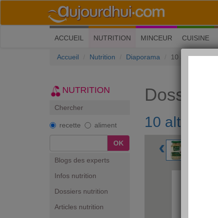
(current)
ACCUEIL
NUTRITION
MINCEUR
CUISINE
Accueil
Nutrition
Diaporama
10 alternatives
Dossiers 
NUTRITION
Chercher
10 alternat
recette
aliment
‹
OK
Blogs des experts
Infos nutrition
Dossiers nutrition
Articles nutrition