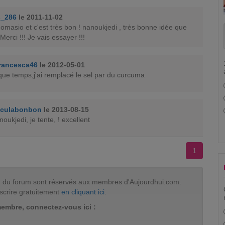
s_286
le 2011-11-02
omasio et c'est très bon ! nanoukjedi , très bonne idée que
erci !!! Je vais essayer !!!
rancesca46
le 2012-05-01
que temps,j'ai remplacé le sel par du curcuma
uculabonbon
le 2013-08-15
oukjedi, je tente, ! excellent
1
tion du forum sont réservés aux membres d'Aujourdhui.com.
scrire gratuitement
en cliquant ici
.
membre, connectez-vous ici :