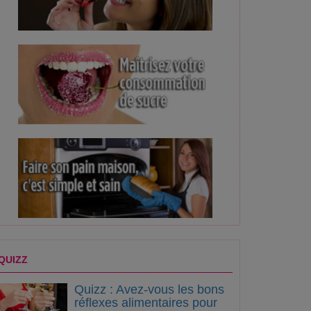
 ans
JT RSNA #10
FIRE 2025 : 10 ans d'
QUIZZ
Quizz : Avez-vous les bons
réflexes alimentaires pour