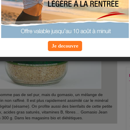
Je decouvre
somme pas de sel pur, mais du gomasio, un mélange de
n non raffiné. Il est plus rapidement assimilé car le minéral
égétal (sésame). On profite aussi des bienfaits de cette petite
ux, acides gras saturés, vitamines B, fibres… Gomasio Jean
s 300 g. Dans les magasins bio et diététiques.