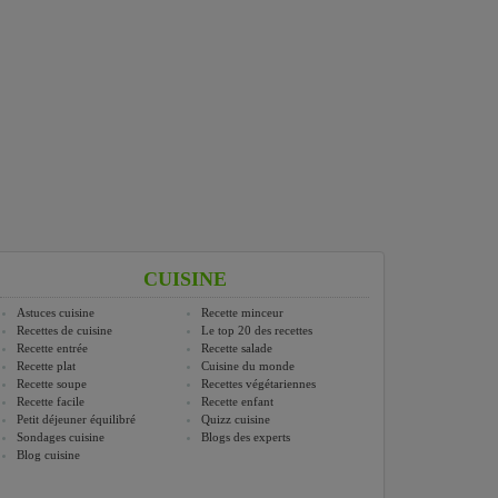
CUISINE
Astuces cuisine
Recette minceur
Recettes de cuisine
Le top 20 des recettes
Recette entrée
Recette salade
Recette plat
Cuisine du monde
Recette soupe
Recettes végétariennes
Recette facile
Recette enfant
Petit déjeuner équilibré
Quizz cuisine
Sondages cuisine
Blogs des experts
Blog cuisine