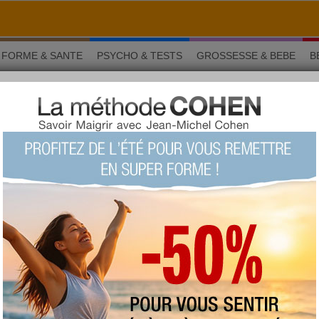
FORME & SANTE
PSYCHO & TESTS
GROSSESSE & BEBE
B
 au sel blanc
Nutrition
ives au sel blanc
›
1/10