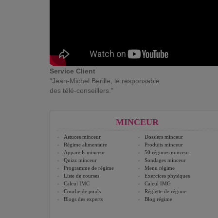
Service Client
"Jean-Michel Berille, le responsable
des télé-conseillers."
MINCEUR
Astuces minceur
Dossiers minceur
Régime alimentaire
Produits minceur
Appareils minceur
50 régimes minceur
Quizz minceur
Sondages minceur
Programme de régime
Menu régime
Liste de courses
Exercices physiques
Calcul IMC
Calcul IMG
Courbe de poids
Réglette de régime
Blogs des experts
Blog régime