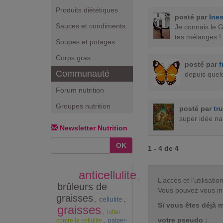
Produits diététiques
posté par
Ine
Sauces et condiments
Je connais le G
tes mélanges ! M
Soupes et potages
Corps gras
posté par
f
Communauté
depuis quel
Forum nutrition
Groupes nutrition
posté par
tr
super idée nan
Newsletter Nutrition
OK
1 - 4 de 4
anticellulite
,
L’accès et l’utilisa
brûleurs de
Vous pouvez vous in
graisses
,
cellulite
,
Si vous êtes déjà 
graisses
,
lutter
votre pseudo :
,
contre la cellulite
palper-