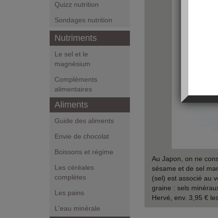
Quizz nutrition
Sondages nutrition
Nutriments
Le sel et le
magnésium
Compléments
alimentaires
Aliments
Guide des aliments
Envie de chocolat
Boissons et régime
Au Japon, on ne con
Les céréales
sésame et de sel mari
complètes
(sel) est associé au v
graine : sels minéra
Les pains
Hervé, env. 3,95 € le
L'eau minérale