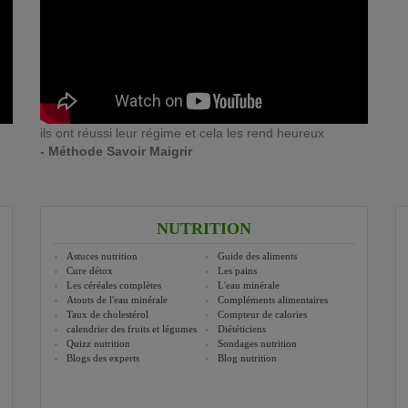
ils ont réussi leur régime et cela les rend heureux
- Méthode Savoir Maigrir
NUTRITION
Astuces nutrition
Guide des aliments
Cure détox
Les pains
Les céréales complètes
L'eau minérale
Atouts de l'eau minérale
Compléments alimentaires
Taux de cholestérol
Compteur de calories
calendrier des fruits et légumes
Diététiciens
Quizz nutrition
Sondages nutrition
Blogs des experts
Blog nutrition