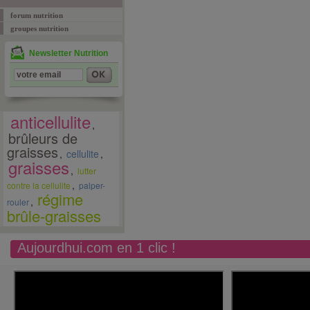
forum nutrition
groupes nutrition
Newsletter Nutrition
anticellulite
,
brûleurs de
graisses
,
cellulite
,
graisses
,
lutter
,
contre la cellulite
palper-
régime
,
rouler
brûle-graisses
Aujourdhui.com en 1 clic !