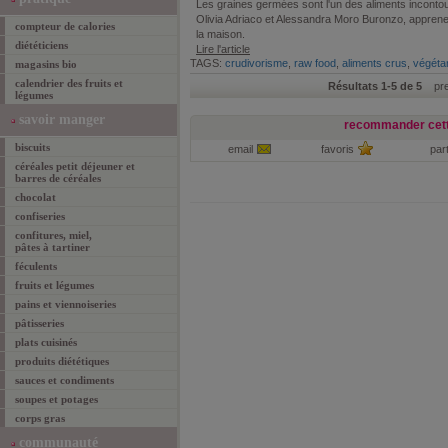
Les graines germées sont l'un des aliments inconto
Olivia Adriaco et Alessandra Moro Buronzo, appren
compteur de calories
la maison.
diététiciens
Lire l'article
TAGS:
crudivorisme
,
raw food
,
aliments crus
,
végéta
magasins bio
calendrier des fruits et
Résultats 1-5 de 5
prem
légumes
savoir manger
recommander cett
biscuits
email
favoris
par
céréales petit déjeuner et
barres de céréales
chocolat
confiseries
confitures, miel,
pâtes à tartiner
féculents
fruits et légumes
pains et viennoiseries
pâtisseries
plats cuisinés
produits diététiques
sauces et condiments
soupes et potages
corps gras
communauté