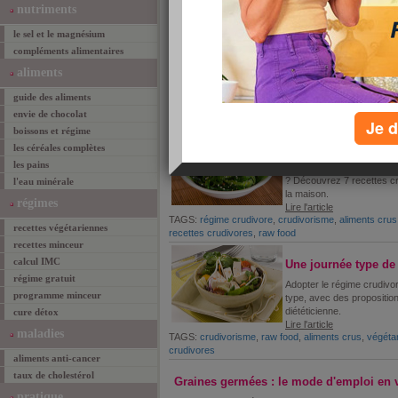
nutriments
Les bienfaits du ré
le sel et le magnésium
La raw food, ou régime cru
compléments alimentaires
ancien qui revient sur le
aliments
manger cru a des bienfaits 
Lire l'article
guide des aliments
TAGS:
régime crudivore
,
crudivorisme
,
raw food
,
ali
envie de chocolat
crudivore
Je d
boissons et régime
7 recettes crudivore
les céréales complètes
les pains
Vous avez envie de vous 
? Découvrez 7 recettes cr
l'eau minérale
la maison.
régimes
Lire l'article
TAGS:
régime crudivore
,
crudivorisme
,
aliments crus
recettes végétariennes
recettes crudivores
,
raw food
recettes minceur
calcul IMC
Une journée type de
régime gratuit
Adopter le régime crudivor
programme minceur
type, avec des propositio
diététicienne.
cure détox
Lire l'article
maladies
TAGS:
crudivorisme
,
raw food
,
aliments crus
,
végéta
crudivores
aliments anti-cancer
taux de cholestérol
Graines germées : le mode d'emploi en 
pratique