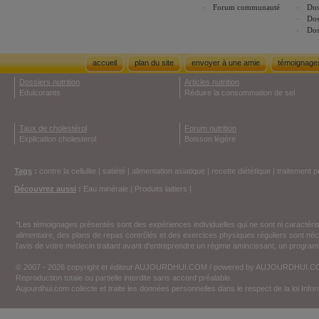
Forum communauté
Dos
Dos
Dos
accueil
plan du site
envoyer à une amie
témoignage
Dossiers nutrition
Articles nutrition
Edulcorants
Réduire la consommation de sel
Taux de cholestérol
Forum nutrition
Explication cholesterol
Boisson légère
Tags
:
contre la cellulite
|
satiété
|
alimentation asiatique
|
recette diététique
|
traitement p
Découvrez aussi
:
Eau minérale
|
Produits laitiers
|
*Les témoignages présentés sont des expériences individuelles qui ne sont ni caractéri
alimentaire, des plans de repas contrôlés et des exercices physiques réguliers sont n
l'avis de votre médecin traitant avant d'entreprendre un régime amincissant, un programm
© 2007 - 2026 copyright et éditeur AUJOURDHUI.COM / powered by AUJOURDHUI.
Reproduction totale ou partielle interdite sans accord préalable.
Aujourdhui.com collecte et traite les données personnelles dans le respect de la loi Inf