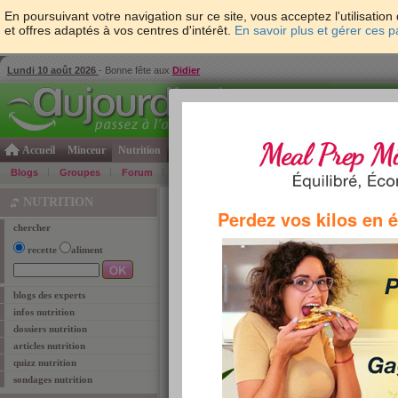
En poursuivant votre navigation sur ce site, vous acceptez l'utilisati
et offres adaptés à vos centres d'intérêt.
En savoir plus et gérer ces 
Lundi 10 août 2026
- Bonne fête aux
Didier
Accueil
Minceur
Nutrition
Cuisine
Psycho & tests
Forme & santé
Gro
Blogs
Groupes
Forum
Guide
Photos
Bons Plans
Témoign
Accueil
>
Nutrition
> Tag "crudivorisme"
NUTRITION
Perdez vos kilos en 
chercher
recette
aliment
crudivorisme
Retrouvez ci-dessous les
5
articles corespond
blogs des experts
infos nutrition
Adopter le régime c
dossiers nutrition
Manger cru, ce n’est pas 
articles nutrition
crudivore un mode d’alime
quizz nutrition
aujourd’hui les multiples bi
sondages nutrition
Lire l'article
TAGS:
crudivorisme
,
raw food
,
aliments crus
,
végéta