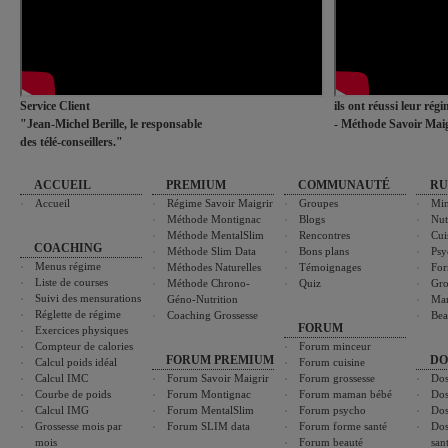
Service Client
ils ont réussi leur rég
"Jean-Michel Berille, le responsable
- Méthode Savoir Maig
des télé-conseillers."
ACCUEIL
PREMIUM
COMMUNAUTÉ
RU
Accueil
Régime Savoir Maigrir
Groupes
Min
Méthode Montignac
Blogs
Nut
Méthode MentalSlim
Rencontres
Cui
COACHING
Méthode Slim Data
Bons plans
Psy
Menus régime
Méthodes Naturelles
Témoignages
For
Liste de courses
Méthode Chrono-
Quiz
Gro
Suivi des mensurations
Géno-Nutrition
Ma
Réglette de régime
Coaching Grossesse
Bea
FORUM
Exercices physiques
Compteur de calories
Forum minceur
FORUM PREMIUM
DO
Calcul poids idéal
Forum cuisine
Calcul IMC
Forum Savoir Maigrir
Forum grossesse
Dos
Courbe de poids
Forum Montignac
Forum maman bébé
Dos
Calcul IMG
Forum MentalSlim
Forum psycho
Dos
Grossesse mois par
Forum SLIM data
Forum forme santé
Dos
mois
Forum beauté
san