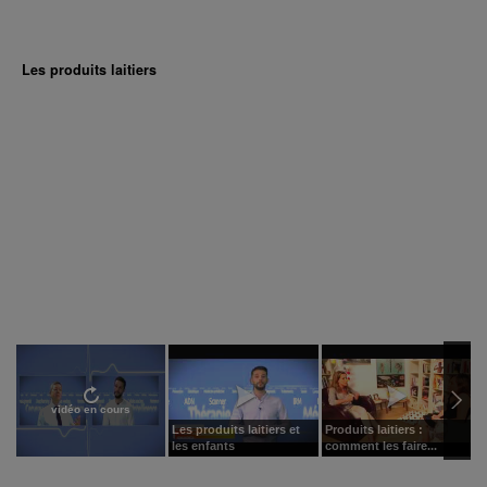
Les produits laitiers
vidéo en cours
Les produits laitiers et
Produits laitiers :
P
les enfants
comment les faire...
v