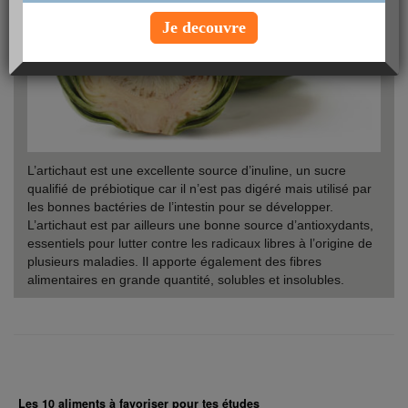
Je decouvre
L’artichaut est une excellente source d’inuline, un sucre
qualifié de prébiotique car il n’est pas digéré mais utilisé par
les bonnes bactéries de l’intestin pour se développer.
L’artichaut est par ailleurs une bonne source d’antioxydants,
essentiels pour lutter contre les radicaux libres à l’origine de
plusieurs maladies. Il apporte également des fibres
alimentaires en grande quantité, solubles et insolubles.
Les 10 aliments à favoriser pour tes études