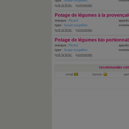
type
:
Soupe surgelées
comme
voir la fiche
commenter
Potage de légumes à la provençal
marque
:
Picard
appréc
type
:
Soupe surgelées
comme
voir la fiche
commenter
Potage de légumes bio portionna
marque
:
Picard
appréc
type
:
Soupe surgelées
comme
voir la fiche
commenter
recommander cett
email
favoris
par