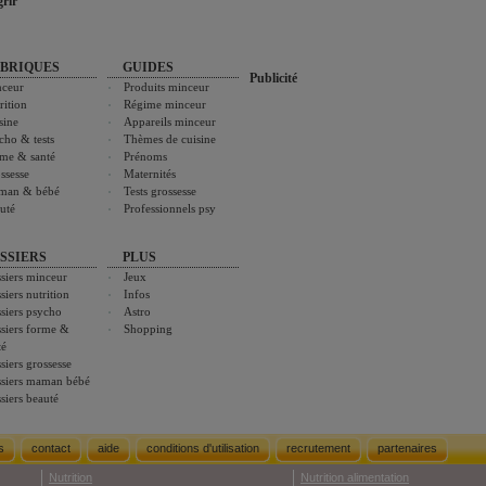
rir
BRIQUES
GUIDES
Publicité
ceur
Produits minceur
rition
Régime minceur
sine
Appareils minceur
cho & tests
Thèmes de cuisine
me & santé
Prénoms
ssesse
Maternités
man & bébé
Tests grossesse
uté
Professionnels psy
SSIERS
PLUS
siers minceur
Jeux
siers nutrition
Infos
siers psycho
Astro
siers forme &
Shopping
té
siers grossesse
siers maman bébé
siers beauté
s
contact
aide
conditions d'utilisation
recrutement
partenaires
Nutrition
Nutrition alimentation