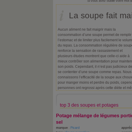
Si vous avez oublié votre mot 
La soupe fait mai
Aucun aliment ne fait maigrir mais la
consommation d’une soupe permet de remplir
l’estomac et de limiter plus facilement le volu
du repas. La consommation régulière de soup
renforce la sensation de rassasiement et
plusieurs études montrent que celle-ci aide à
mieux contrôler son alimentation pour mainten
son poids. Cependant, il n’est pas judicieux d
se contenter d’une soupe comme repas. Nous
connaissons l’efficacité de la soupe aux choux
pour manger moins et perdre du poids, cependa
personnes ont regrossi après cette diète et mê
top 3 des soupes et potages
Potage mélange de légumes porti
sel
marque
:
Picard
appréc