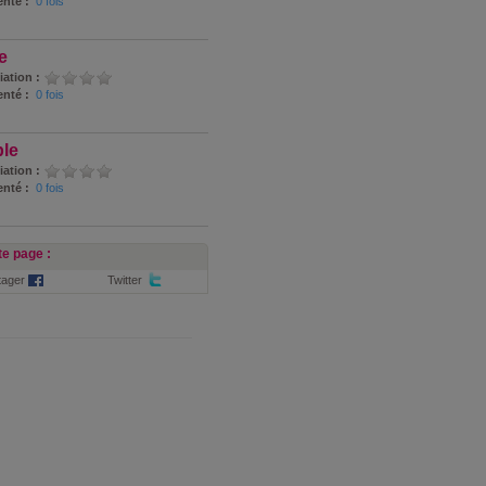
nté :
0 fois
e
iation :
nté :
0 fois
ble
iation :
nté :
0 fois
e page :
tager
Twitter