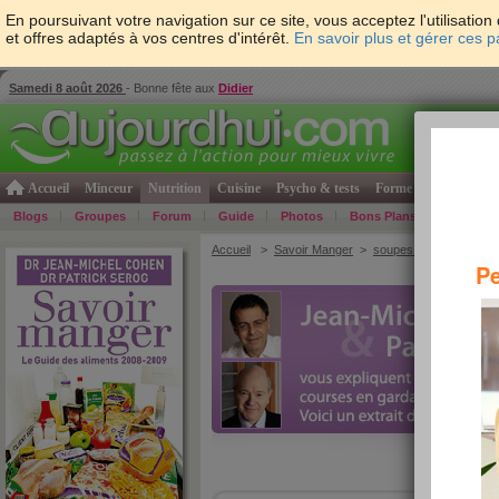
En poursuivant votre navigation sur ce site, vous acceptez l'utilisati
et offres adaptés à vos centres d'intérêt.
En savoir plus et gérer ces 
Samedi 8 août 2026
- Bonne fête aux
Didier
Accueil
Minceur
Nutrition
Cuisine
Psycho & tests
Forme & santé
Gro
Blogs
Groupes
Forum
Guide
Photos
Bons Plans
Témoign
Accueil
>
Savoir Manger
>
soupes et potages
> Bo
Pe