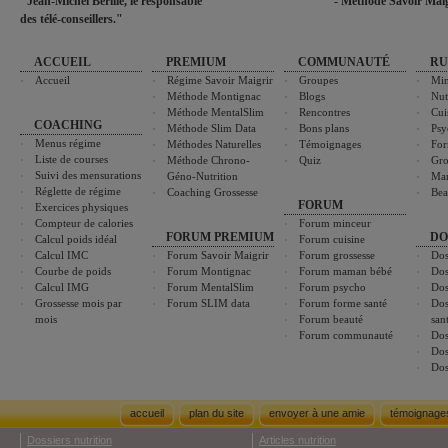
"Jean-Michel Berille, le responsable
- Méthode Savoir Maig
des télé-conseillers."
ACCUEIL
PREMIUM
COMMUNAUTÉ
RU
Accueil
Régime Savoir Maigrir
Groupes
Min
Méthode Montignac
Blogs
Nut
Méthode MentalSlim
Rencontres
Cui
COACHING
Méthode Slim Data
Bons plans
Psy
Menus régime
Méthodes Naturelles
Témoignages
For
Liste de courses
Méthode Chrono-
Quiz
Gro
Suivi des mensurations
Géno-Nutrition
Ma
Réglette de régime
Coaching Grossesse
Bea
FORUM
Exercices physiques
Compteur de calories
Forum minceur
FORUM PREMIUM
DO
Calcul poids idéal
Forum cuisine
Calcul IMC
Forum Savoir Maigrir
Forum grossesse
Dos
Courbe de poids
Forum Montignac
Forum maman bébé
Dos
Calcul IMG
Forum MentalSlim
Forum psycho
Dos
Grossesse mois par
Forum SLIM data
Forum forme santé
Dos
mois
Forum beauté
san
Forum communauté
Dos
Dos
Dos
accueil
plan du site
envoyer à une amie
témoignage
Dossiers nutrition
Articles nutrition