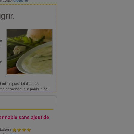
de passe,
cliquez ici
grir.
me
e
ir
e
nt la quasi-totalité des
me dépassée leur poids initial !
onnable sans ajout de
iation :