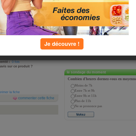
ionnistes, dénoncent les pièges du
Ils exposent les techniques commerciales
eurs. Vous trouverez ci-dessous leurs
Je découvre !
sé par
Jean-Michel Cohen et Patrick
 septembre 2009
4197 fois
enté :
0 fois
 avis sur ce produit ?
le sondage du moment
Combien d'heures dormez-vous en moyenne 
Moins de 7h
Entre 7h et 9h
rimer la fiche
Entre 9h et 11h
commenter cette fiche
Plus de 11h
Ne se prononce pas