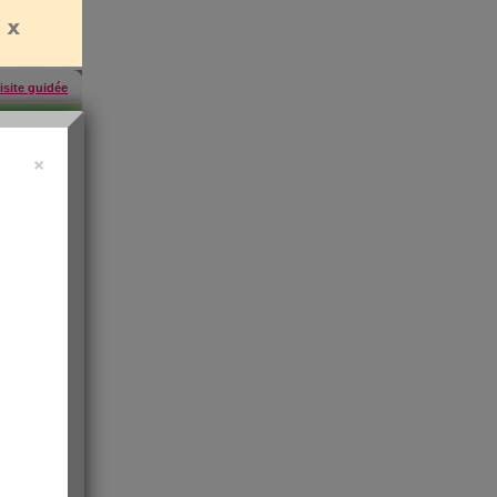
isite guidée
×
457
inscrites
'abonner
rien
es
e santé
t de
 les infos