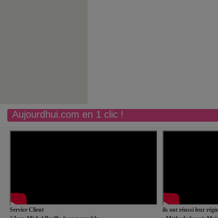
Aujourdhui.com en 1 clic !
Service Client
ils ont réussi leur rég