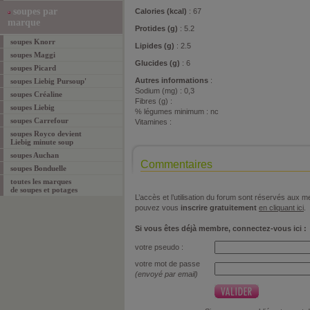
soupes par
Calories (kcal)
: 67
marque
Protides (g)
: 5.2
soupes Knorr
Lipides (g)
: 2.5
soupes Maggi
Glucides (g)
: 6
soupes Picard
Autres informations
:
soupes Liebig Pursoup'
Sodium (mg) : 0,3
soupes Créaline
Fibres (g) :
soupes Liebig
% légumes minimum : nc
soupes Carrefour
Vitamines :
soupes Royco devient
Liebig minute soup
soupes Auchan
Commentaires
soupes Bonduelle
toutes les marques
de soupes et potages
L’accès et l’utilisation du forum sont réservés aux
pouvez vous
inscrire gratuitement
en cliquant ici
.
Si vous êtes déjà membre, connectez-vous ici :
votre pseudo :
votre mot de passe
(envoyé par email)