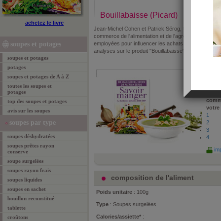
Bouillabaisse (Picard)
achetez le livre
Jean-Michel Cohen et Patrick Sérog, tous deux nutrit
commerce de l'alimentation et de l'agroalimentaire. 
soupes et potages
employées pour influencer les achats des consommat
analyses sur le produit "Bouillabaisse"
soupes et potages
potages
propo
soupes et potages de A à Z
Sérog
le :
24
toutes les soupes et
potages
vu :
2
comm
top des soupes et potages
votre
avis sur les soupes
1
soupes par type
2
3
soupes déshydratées
4
soupes prêtes rayon
imp
conserve
soupe surgelées
soupes rayon frais
composition de l'aliment
soupes liquides
soupes en sachet
Poids unitaire
: 100g
bouillon reconstitué
Type
: Soupes surgelées
tablette
Calories/assiette*
:
croûtons