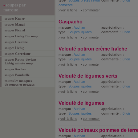
type
:
Soupes prêtes rayon
commenté :
0 fois
soupes par
conserve
marque
voir la fiche
commenter
soupes Knorr
Gaspacho
soupes Maggi
marque
:
Auchan
appréciation :
soupes Picard
type
:
Soupes liquides
commenté :
0 fois
soupes Liebig Pursoup'
voir la fiche
commenter
soupes Créaline
soupes Liebig
Velouté potiron crème fraîche
soupes Carrefour
marque
:
Auchan
appréciation :
type
:
Soupes liquides
commenté :
0 fois
soupes Royco devient
Liebig minute soup
voir la fiche
commenter
soupes Auchan
soupes Bonduelle
Velouté de légumes verts
toutes les marques
marque
:
Auchan
appréciation :
de soupes et potages
type
:
Soupes liquides
commenté :
0 fois
voir la fiche
commenter
Velouté de légumes
marque
:
Auchan
appréciation :
type
:
Soupes liquides
commenté :
0 fois
voir la fiche
commenter
Velouté poireaux pommes de terr
marque
:
Auchan
appréciation :