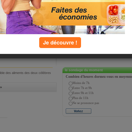
chercher
Je découvre !
que :
Q
R
S
T
U
V
W
X
Y
Z
le sondage du moment
bible des aliments des deux célèbres
Combien d'heures dormez-vous en moyenne 
Moins de 7h
»
Entre 7h et 9h
Entre 9h et 11h
Plus de 11h
Ne se prononce pas