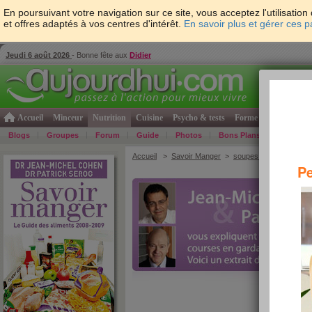
En poursuivant votre navigation sur ce site, vous acceptez l'utilisati
et offres adaptés à vos centres d'intérêt.
En savoir plus et gérer ces 
Jeudi 6 août 2026
- Bonne fête aux
Didier
Accueil
Minceur
Nutrition
Cuisine
Psycho & tests
Forme & santé
Gro
Blogs
Groupes
Forum
Guide
Photos
Bons Plans
Témoign
Accueil
>
Savoir Manger
>
soupes et potages
> A
Pe