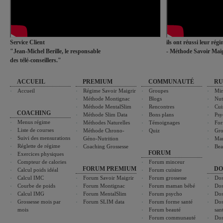
Service Client
ils ont réussi leur rég
"Jean-Michel Berille, le responsable
- Méthode Savoir Maig
des télé-conseillers."
ACCUEIL
PREMIUM
COMMUNAUTÉ
RU
Accueil
Régime Savoir Maigrir
Groupes
Min
Méthode Montignac
Blogs
Nut
Méthode MentalSlim
Rencontres
Cui
COACHING
Méthode Slim Data
Bons plans
Psy
Menus régime
Méthodes Naturelles
Témoignages
For
Liste de courses
Méthode Chrono-
Quiz
Gro
Suivi des mensurations
Géno-Nutrition
Ma
Réglette de régime
Coaching Grossesse
Bea
FORUM
Exercices physiques
Compteur de calories
Forum minceur
FORUM PREMIUM
DO
Calcul poids idéal
Forum cuisine
Calcul IMC
Forum Savoir Maigrir
Forum grossesse
Dos
Courbe de poids
Forum Montignac
Forum maman bébé
Dos
Calcul IMG
Forum MentalSlim
Forum psycho
Dos
Grossesse mois par
Forum SLIM data
Forum forme santé
Dos
mois
Forum beauté
san
Forum communauté
Dos