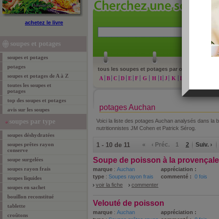
achetez le livre
»
re
soupes et potages
soupes et potages
potages
tous les soupes et potages par ordre alphabéti
soupes et potages de A à Z
A
B
C
D
E
F
G
H
I
J
K
L
M
N
O
P
toutes les soupes et
potages
top des soupes et potages
potages Auchan
avis sur les soupes
soupes par type
Voici la liste des potages Auchan analysés dans la 
nutritionnistes JM Cohen et Patrick Sérog.
soupes déshydratées
soupes prêtes rayon
1 - 10 de 11
«
‹ Préc.
1
2
Suiv. ›
conserve
Soupe de poisson à la provençale
soupe surgelées
soupes rayon frais
marque
:
Auchan
appréciation :
type
:
Soupes rayon frais
commenté :
0 fois
soupes liquides
voir la fiche
commenter
soupes en sachet
bouillon reconstitué
Velouté de poisson
tablette
marque
:
Auchan
appréciation :
croûtons