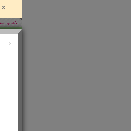
isite guidée
×
457
inscrites
'abonner
rien
es
e santé
t de
 les infos