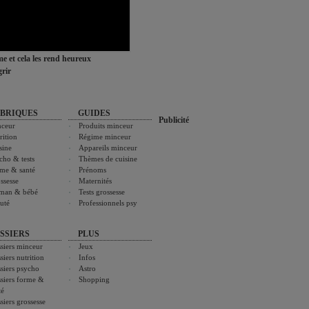
ime et cela les rend heureux
rir
BRIQUES
GUIDES
Publicité
ceur
Produits minceur
rition
Régime minceur
sine
Appareils minceur
cho & tests
Thèmes de cuisine
me & santé
Prénoms
ssesse
Maternités
man & bébé
Tests grossesse
uté
Professionnels psy
SSIERS
PLUS
siers minceur
Jeux
siers nutrition
Infos
siers psycho
Astro
siers forme &
Shopping
té
siers grossesse