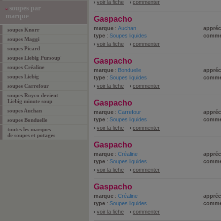
voir la fiche
commenter
soupes par
marque
Gaspacho
marque
:
Auchan
appréc
soupes Knorr
type
:
Soupes liquides
comme
soupes Maggi
voir la fiche
commenter
soupes Picard
soupes Liebig Pursoup'
Gaspacho
soupes Créaline
marque
:
Bonduelle
appréc
soupes Liebig
type
:
Soupes liquides
comme
soupes Carrefour
voir la fiche
commenter
soupes Royco devient
Liebig minute soup
Gaspacho
soupes Auchan
marque
:
Carrefour
appréc
type
:
Soupes liquides
comme
soupes Bonduelle
voir la fiche
commenter
toutes les marques
de soupes et potages
Gaspacho
marque
:
Créaline
appréc
type
:
Soupes liquides
comme
voir la fiche
commenter
Gaspacho
marque
:
Créaline
appréc
type
:
Soupes liquides
comme
voir la fiche
commenter