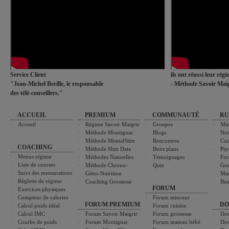
Service Client
ils ont réussi leur rég
"Jean-Michel Berille, le responsable
- Méthode Savoir Maig
des télé-conseillers."
ACCUEIL
PREMIUM
COMMUNAUTÉ
RU
Accueil
Régime Savoir Maigrir
Groupes
Min
Méthode Montignac
Blogs
Nut
Méthode MentalSlim
Rencontres
Cui
COACHING
Méthode Slim Data
Bons plans
Psy
Menus régime
Méthodes Naturelles
Témoignages
For
Liste de courses
Méthode Chrono-
Quiz
Gro
Suivi des mensurations
Géno-Nutrition
Ma
Réglette de régime
Coaching Grossesse
Bea
FORUM
Exercices physiques
Compteur de calories
Forum minceur
FORUM PREMIUM
DO
Calcul poids idéal
Forum cuisine
Calcul IMC
Forum Savoir Maigrir
Forum grossesse
Dos
Courbe de poids
Forum Montignac
Forum maman bébé
Dos