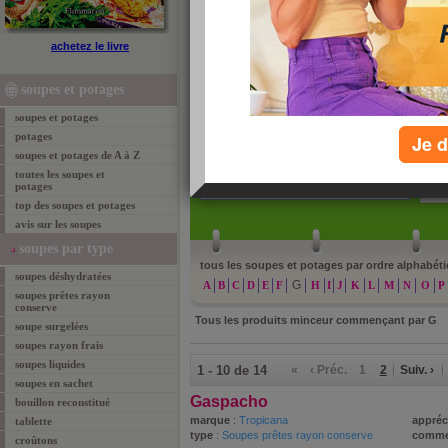
soupes et potages de A à Z
achetez le livre
Aujourdhui.com a regroupé tous les soupes et pota
Patrick Sérog. Vous les trouverez ici classés par o
soupes et potages
lettres pour consulter les informations nutritionnell
soupes et potages
potages
Je d
soupes et potages de A à Z
toutes les soupes et
potages
»
re
top des soupes et potages
avis sur les soupes
soupes par type
tous les soupes et potages par ordre alphabéti
soupes déshydratées
G
A
B
C
D
E
F
H
I
J
K
L
M
N
O
P
soupes prêtes rayon
conserve
Tous les produits minceur commençant par
G
soupe surgelées
soupes rayon frais
soupes liquides
1 - 10 de 14
«
‹ Préc.
1
2
Suiv. ›
soupes en sachet
Gaspacho
bouillon reconstitué
marque
:
Tropicana
appréc
tablette
type
:
Soupes prêtes rayon conserve
comme
croûtons