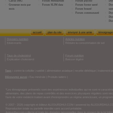
Calcul IMG
Forum MentalSlim
Forum psycho
Dos
Grossesse mois par
Forum SLIM data
Forum forme santé
Dos
mois
Forum beauté
san
Forum communauté
Dos
Dos
Dos
accueil
plan du site
envoyer à une amie
témoignage
Dossiers nutrition
Articles nutrition
Edulcorants
Réduire la consommation de sel
Taux de cholestérol
Forum nutrition
Explication cholesterol
Boisson légère
Tags
:
contre la cellulite
|
satiété
|
alimentation asiatique
|
recette diététique
|
traitement p
Découvrez aussi
:
Eau minérale
|
Produits laitiers
|
*Les témoignages présentés sont des expériences individuelles qui ne sont ni caractéri
alimentaire, des plans de repas contrôlés et des exercices physiques réguliers sont n
l'avis de votre médecin traitant avant d'entreprendre un régime amincissant, un programm
© 2007 - 2026 copyright et éditeur AUJOURDHUI.COM / powered by AUJOURDHUI.
Reproduction totale ou partielle interdite sans accord préalable.
Aujourdhui.com collecte et traite les données personnelles dans le respect de la loi Inf