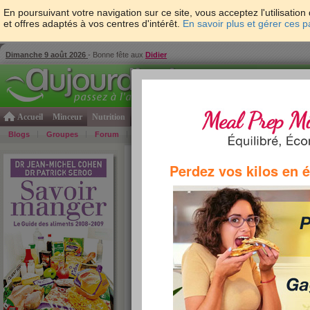
En poursuivant votre navigation sur ce site, vous acceptez l'utilisati
et offres adaptés à vos centres d'intérêt.
En savoir plus et gérer ces 
Dimanche 9 août 2026
- Bonne fête aux
Didier
Accueil
Minceur
Nutrition
Cuisine
Psycho & tests
Forme & santé
Gro
Blogs
Groupes
Forum
Guide
Photos
Bons Plans
Témoign
Accueil
>
Savoir Manger
>
soupes et potages
> AZ
Perdez vos kilos en 