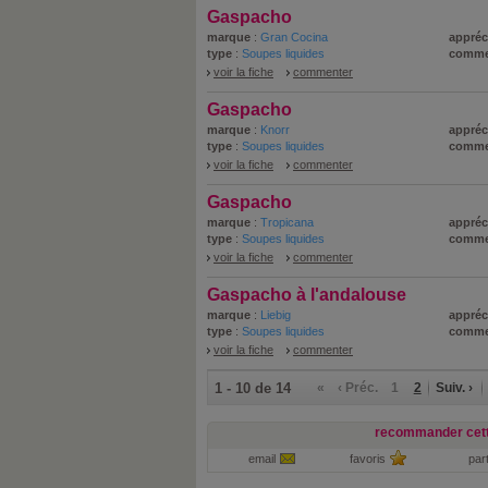
Gaspacho
marque
:
Gran Cocina
appréc
type
:
Soupes liquides
comme
voir la fiche
commenter
Gaspacho
marque
:
Knorr
appréc
type
:
Soupes liquides
comme
voir la fiche
commenter
Gaspacho
marque
:
Tropicana
appréc
type
:
Soupes liquides
comme
voir la fiche
commenter
Gaspacho à l'andalouse
marque
:
Liebig
appréc
type
:
Soupes liquides
comme
voir la fiche
commenter
1 - 10 de 14
«
‹ Préc.
1
2
Suiv. ›
recommander cett
email
favoris
par