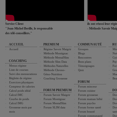
Service Client
ils ont réussi leur rég
"Jean-Michel Berille, le responsable
- Méthode Savoir Maig
des télé-conseillers."
ACCUEIL
PREMIUM
COMMUNAUTÉ
RU
Accueil
Régime Savoir Maigrir
Groupes
Min
Méthode Montignac
Blogs
Nut
Méthode MentalSlim
Rencontres
Cui
COACHING
Méthode Slim Data
Bons plans
Psy
Menus régime
Méthodes Naturelles
Témoignages
For
Liste de courses
Méthode Chrono-
Quiz
Gro
Suivi des mensurations
Géno-Nutrition
Ma
Réglette de régime
Coaching Grossesse
Bea
FORUM
Exercices physiques
Compteur de calories
Forum minceur
FORUM PREMIUM
DO
Calcul poids idéal
Forum cuisine
Calcul IMC
Forum Savoir Maigrir
Forum grossesse
Dos
Courbe de poids
Forum Montignac
Forum maman bébé
Dos
Calcul IMG
Forum MentalSlim
Forum psycho
Dos
Grossesse mois par
Forum SLIM data
Forum forme santé
Dos
mois
Forum beauté
san
Forum communauté
Dos