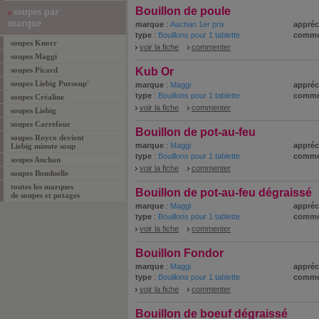
Bouillon de poule
soupes par
marque
marque
:
Auchan 1er prix
appréc
type
:
Bouillons pour 1 tablette
comme
soupes Knorr
voir la fiche
commenter
soupes Maggi
soupes Picard
Kub Or
soupes Liebig Pursoup'
marque
:
Maggi
appréc
type
:
Bouillons pour 1 tablette
comme
soupes Créaline
voir la fiche
commenter
soupes Liebig
soupes Carrefour
Bouillon de pot-au-feu
soupes Royco devient
marque
:
Maggi
appréc
Liebig minute soup
type
:
Bouillons pour 1 tablette
comme
soupes Auchan
voir la fiche
commenter
soupes Bonduelle
toutes les marques
Bouillon de pot-au-feu dégraissé
de soupes et potages
marque
:
Maggi
appréc
type
:
Bouillons pour 1 tablette
comme
voir la fiche
commenter
Bouillon Fondor
marque
:
Maggi
appréc
type
:
Bouillons pour 1 tablette
comme
voir la fiche
commenter
Bouillon de boeuf dégraissé