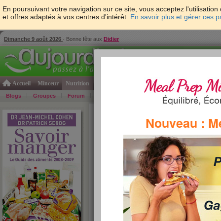
En poursuivant votre navigation sur ce site, vous acceptez l'utilisati
et offres adaptés à vos centres d'intérêt.
En savoir plus et gérer ces 
Dimanche 9 août 2026
- Bonne fête aux
Didier
Accueil
Minceur
Nutrition
Cuisine
Psycho & tests
Forme & santé
Gro
Blogs
Groupes
Forum
Guide
Photos
Bons Plans
Témoign
Accueil
>
Savoir Manger
>
soupes et potages
> Bo
Nouveau : M