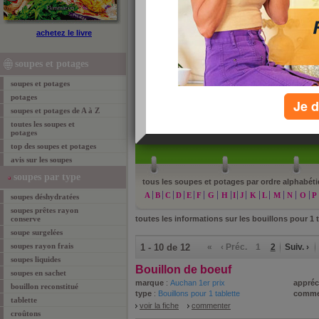
bouillons: pour 1 tablette
achetez le livre
Aujourdhui.com vous présente la bible des aliments
Jean-Michel Cohen. Voici la liste des bouillons pour 
soupes et potages
nutrionnistes. Cliquez ci-dessous pour consulter le
soupes et potages
potages
Je d
soupes et potages de A à Z
toutes les soupes et
»
re
potages
top des soupes et potages
avis sur les soupes
soupes par type
tous les soupes et potages par ordre alphabéti
A
B
C
D
E
F
G
H
I
J
K
L
M
N
O
P
soupes déshydratées
soupes prêtes rayon
conserve
toutes les informations sur les bouillons pour 1 t
soupe surgelées
soupes rayon frais
1 - 10 de 12
«
‹ Préc.
1
2
Suiv. ›
soupes liquides
Bouillon de boeuf
soupes en sachet
marque
:
Auchan 1er prix
appréc
bouillon reconstitué
type
:
Bouillons pour 1 tablette
comme
tablette
voir la fiche
commenter
croûtons