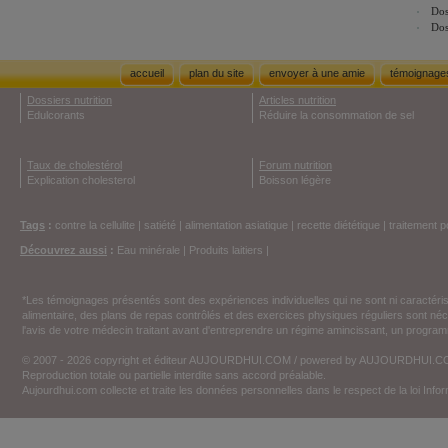
Dos
Dos
accueil
plan du site
envoyer à une amie
témoignage
Dossiers nutrition
Articles nutrition
Edulcorants
Réduire la consommation de sel
Taux de cholestérol
Forum nutrition
Explication cholesterol
Boisson légère
Tags
:
contre la cellulite
|
satiété
|
alimentation asiatique
|
recette diététique
|
traitement p
Découvrez aussi
:
Eau minérale
|
Produits laitiers
|
*Les témoignages présentés sont des expériences individuelles qui ne sont ni caractéri
alimentaire, des plans de repas contrôlés et des exercices physiques réguliers sont n
l'avis de votre médecin traitant avant d'entreprendre un régime amincissant, un programm
© 2007 - 2026 copyright et éditeur AUJOURDHUI.COM / powered by AUJOURDHUI.
Reproduction totale ou partielle interdite sans accord préalable.
Aujourdhui.com collecte et traite les données personnelles dans le respect de la loi Inf