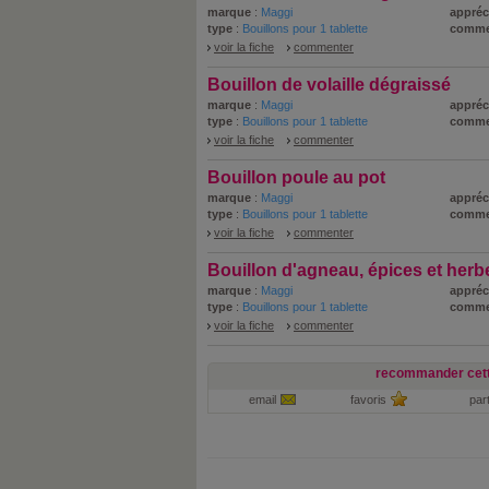
marque
:
Maggi
appréc
type
:
Bouillons pour 1 tablette
comme
voir la fiche
commenter
Bouillon de volaille dégraissé
marque
:
Maggi
appréc
type
:
Bouillons pour 1 tablette
comme
voir la fiche
commenter
Bouillon poule au pot
marque
:
Maggi
appréc
type
:
Bouillons pour 1 tablette
comme
voir la fiche
commenter
Bouillon d'agneau, épices et herb
marque
:
Maggi
appréc
type
:
Bouillons pour 1 tablette
comme
voir la fiche
commenter
recommander cett
email
favoris
par