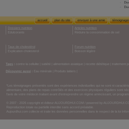
Dos
Dos
accueil
plan du site
envoyer à une amie
témoignage
Dossiers nutrition
Articles nutrition
Edulcorants
Réduire la consommation de sel
Taux de cholestérol
Forum nutrition
Explication cholesterol
Boisson légère
Tags
:
contre la cellulite
|
satiété
|
alimentation asiatique
|
recette diététique
|
traitement p
Découvrez aussi
:
Eau minérale
|
Produits laitiers
|
*Les témoignages présentés sont des expériences individuelles qui ne sont ni caractéri
alimentaire, des plans de repas contrôlés et des exercices physiques réguliers sont n
l'avis de votre médecin traitant avant d'entreprendre un régime amincissant, un programm
© 2007 - 2026 copyright et éditeur AUJOURDHUI.COM / powered by AUJOURDHUI.
Reproduction totale ou partielle interdite sans accord préalable.
Aujourdhui.com collecte et traite les données personnelles dans le respect de la loi Inf