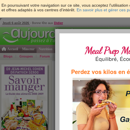
En poursuivant votre navigation sur ce site, vous acceptez l'utilisati
et offres adaptés à vos centres d'intérêt.
En savoir plus et gérer ces 
Jeudi 6 août 2026
- Bonne fête aux
Didier
Accueil
Minceur
Nutrition
Cuisine
Psycho & tests
Forme & santé
Gro
Blogs
Groupes
Forum
Guide
Photos
Bons Plans
Témoign
Accueil
>
Savoir Manger
>
soupes et potages
> Bo
Perdez vos kilos en 
(Maggi)