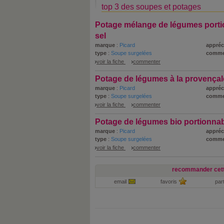
top 3 des soupes et potages
Potage mélange de légumes porti
sel
marque
:
Picard
appréc
type
:
Soupe surgelées
comme
voir la fiche
commenter
Potage de légumes à la provençal
marque
:
Picard
appréc
type
:
Soupe surgelées
comme
voir la fiche
commenter
Potage de légumes bio portionna
marque
:
Picard
appréc
type
:
Soupe surgelées
comme
voir la fiche
commenter
recommander cett
email
favoris
par