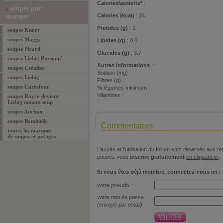
Calories/assiette*
:
soupes par
marque
Calories (kcal)
: 24
Protides (g)
: 1
soupes Knorr
soupes Maggi
Lipides (g)
: 0.6
soupes Picard
Glucides (g)
: 3.7
soupes Liebig Pursoup'
Autres informations
:
soupes Créaline
Sodium (mg) :
soupes Liebig
Fibres (g) :
soupes Carrefour
% légumes minimum :
Vitamines :
soupes Royco devient
Liebig minute soup
soupes Auchan
soupes Bonduelle
Commentaires
toutes les marques
de soupes et potages
L’accès et l’utilisation du forum sont réservés aux
pouvez vous
inscrire gratuitement
en cliquant ici
.
Si vous êtes déjà membre, connectez-vous ici :
votre pseudo :
votre mot de passe
(envoyé par email)