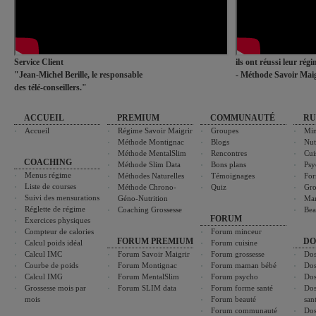
Service Client
ils ont réussi leur rég
"Jean-Michel Berille, le responsable
- Méthode Savoir Maig
des télé-conseillers."
ACCUEIL
PREMIUM
COMMUNAUTÉ
RU
Accueil
Régime Savoir Maigrir
Groupes
Min
Méthode Montignac
Blogs
Nut
Méthode MentalSlim
Rencontres
Cui
COACHING
Méthode Slim Data
Bons plans
Psy
Menus régime
Méthodes Naturelles
Témoignages
For
Liste de courses
Méthode Chrono-
Quiz
Gro
Suivi des mensurations
Géno-Nutrition
Ma
Réglette de régime
Coaching Grossesse
Bea
FORUM
Exercices physiques
Compteur de calories
Forum minceur
FORUM PREMIUM
DO
Calcul poids idéal
Forum cuisine
Calcul IMC
Forum Savoir Maigrir
Forum grossesse
Dos
Courbe de poids
Forum Montignac
Forum maman bébé
Dos
Calcul IMG
Forum MentalSlim
Forum psycho
Dos
Grossesse mois par
Forum SLIM data
Forum forme santé
Dos
mois
Forum beauté
san
Forum communauté
Dos