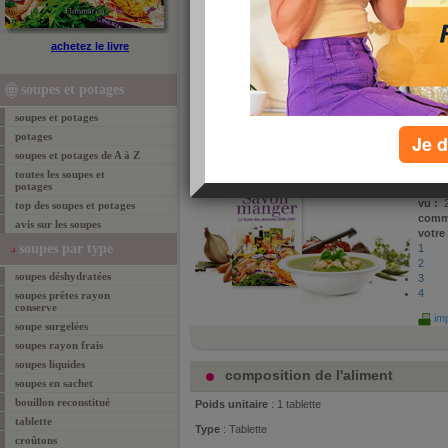
Bouillon d'agneau, épices et herb
achetez le livre
Bible de la nutrition aidant chaque consommateur à 
soupes et potages
sainement et intelligement, Savoir Manger, est autan
livre pratique et indispensable. Jean-Michel Cohen et
soupes et potages
de leur best seller. Voici l'analyse du produit "Bouillo
potages
Je d
soupes et potages de A à Z
propo
Sérog
toutes les soupes et
potages
le :
24
vu :
2
top des soupes et potages
comm
avis sur les soupes
votre
soupes par type
1
2
soupes déshydratées
3
4
soupes prêtes rayon
conserve
imp
soupe surgelées
soupes rayon frais
soupes liquides
composition de l'aliment
soupes en sachet
bouillon reconstitué
Poids unitaire
: 1 tablette
tablette
Type
: Tablette
croûtons