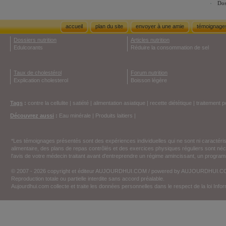
Dos
accueil
plan du site
envoyer à une amie
témoignage
Dossiers nutrition
Articles nutrition
Edulcorants
Réduire la consommation de sel
Taux de cholestérol
Forum nutrition
Explication cholesterol
Boisson légère
Tags
:
contre la cellulite
|
satiété
|
alimentation asiatique
|
recette diététique
|
traitement p
Découvrez aussi
:
Eau minérale
|
Produits laitiers
|
*Les témoignages présentés sont des expériences individuelles qui ne sont ni caractéri
alimentaire, des plans de repas contrôlés et des exercices physiques réguliers sont n
l'avis de votre médecin traitant avant d'entreprendre un régime amincissant, un programm
© 2007 - 2026 copyright et éditeur AUJOURDHUI.COM / powered by AUJOURDHUI.
Reproduction totale ou partielle interdite sans accord préalable.
Aujourdhui.com collecte et traite les données personnelles dans le respect de la loi Inf