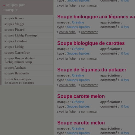
type
:
Soupes liquides
commenté :
0 fois
soupes par
voir la fiche
commenter
marque
Soupe biologique aux légumes va
soupes Knorr
marque
:
Créaline
appréciation :
soupes Maggi
type
:
Soupes liquides
commenté :
0 fois
soupes Picard
voir la fiche
commenter
soupes Liebig Pursoup'
soupes Créaline
Soupe biologique de carottes
soupes Liebig
marque
:
Créaline
appréciation :
soupes Carrefour
type
:
Soupes liquides
commenté :
0 fois
soupes Royco devient
voir la fiche
commenter
Liebig minute soup
soupes Auchan
Soupe de légumes du potager
soupes Bonduelle
marque
:
Créaline
appréciation :
toutes les marques
type
:
Soupes liquides
commenté :
0 fois
de soupes et potages
voir la fiche
commenter
Soupe carotte melon
marque
:
Créaline
appréciation :
type
:
Soupes liquides
commenté :
0 fois
voir la fiche
commenter
Soupe carotte melon
marque
:
Créaline
appréciation :
type
:
Soupes liquides
commenté :
0 fois