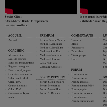
Service Client
ils ont réussi leur rég
"Jean-Michel Berille, le responsable
- Méthode Savoir Maig
des télé-conseillers."
ACCUEIL
PREMIUM
COMMUNAUTÉ
RU
Accueil
Régime Savoir Maigrir
Groupes
Min
Méthode Montignac
Blogs
Nut
Méthode MentalSlim
Rencontres
Cui
COACHING
Méthode Slim Data
Bons plans
Psy
Menus régime
Méthodes Naturelles
Témoignages
For
Liste de courses
Méthode Chrono-
Quiz
Gro
Suivi des mensurations
Géno-Nutrition
Ma
Réglette de régime
Coaching Grossesse
Bea
FORUM
Exercices physiques
Compteur de calories
Forum minceur
FORUM PREMIUM
DO
Calcul poids idéal
Forum cuisine
Calcul IMC
Forum Savoir Maigrir
Forum grossesse
Dos
Courbe de poids
Forum Montignac
Forum maman bébé
Dos
Calcul IMG
Forum MentalSlim
Forum psycho
Dos
Grossesse mois par
Forum SLIM data
Forum forme santé
Dos
mois
Forum beauté
san
Forum communauté
Dos
Dos