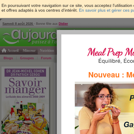
En poursuivant votre navigation sur ce site, vous acceptez l'utilisati
et offres adaptés à vos centres d'intérêt.
En savoir plus et gérer ces 
Samedi 8 août 2026
- Bonne fête aux
Didier
Accueil
Minceur
Nutrition
Cuisine
Psycho & tests
Forme & santé
Gro
Blogs
Groupes
Forum
Guide
Photos
Bons Plans
Témoign
Accueil
>
Savoir Manger
>
soupes et potages
> C
Nouveau : M