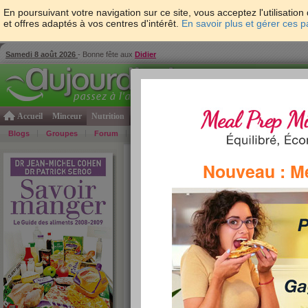
En poursuivant votre navigation sur ce site, vous acceptez l'utilisati
et offres adaptés à vos centres d'intérêt.
En savoir plus et gérer ces 
Samedi 8 août 2026
- Bonne fête aux
Didier
Accueil
Minceur
Nutrition
Cuisine
Psycho & tests
Forme & santé
Gro
Blogs
Groupes
Forum
Guide
Photos
Bons Plans
Témoign
Accueil
>
Savoir Manger
>
soupes et potages
> So
Nouveau : M