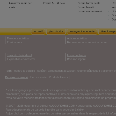
Grossesse mois par
Forum SLIM data
Forum forme santé
Dos
mois
Forum beauté
san
Forum communauté
Dos
Dos
Dos
accueil
plan du site
envoyer à une amie
témoignage
Dossiers nutrition
Articles nutrition
Edulcorants
Réduire la consommation de sel
Taux de cholestérol
Forum nutrition
Explication cholesterol
Boisson légère
Tags
:
contre la cellulite
|
satiété
|
alimentation asiatique
|
recette diététique
|
traitement p
Découvrez aussi
:
Eau minérale
|
Produits laitiers
|
*Les témoignages présentés sont des expériences individuelles qui ne sont ni caractéri
alimentaire, des plans de repas contrôlés et des exercices physiques réguliers sont n
l'avis de votre médecin traitant avant d'entreprendre un régime amincissant, un programm
© 2007 - 2026 copyright et éditeur AUJOURDHUI.COM / powered by AUJOURDHUI.
Reproduction totale ou partielle interdite sans accord préalable.
Aujourdhui.com collecte et traite les données personnelles dans le respect de la loi Inf