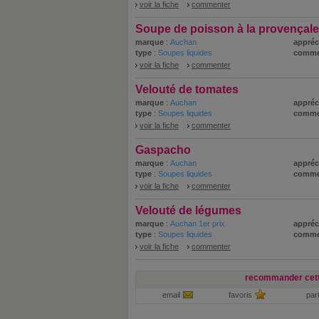
voir la fiche
commenter
Soupe de poisson à la provençale
marque
:
Auchan
appréc
type
:
Soupes liquides
comme
voir la fiche
commenter
Velouté de tomates
marque
:
Auchan
appréc
type
:
Soupes liquides
comme
voir la fiche
commenter
Gaspacho
marque
:
Auchan
appréc
type
:
Soupes liquides
comme
voir la fiche
commenter
Velouté de légumes
marque
:
Auchan 1er prix
appréc
type
:
Soupes liquides
comme
voir la fiche
commenter
recommander cett
email
favoris
par