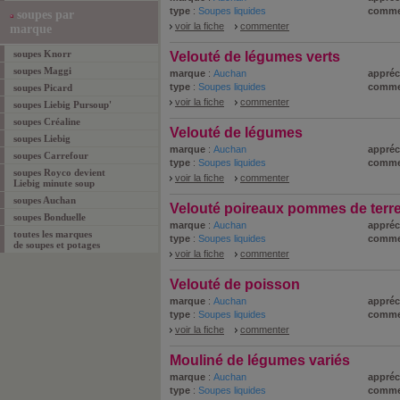
type
:
Soupes liquides
comme
soupes par
voir la fiche
commenter
marque
soupes Knorr
Velouté de légumes verts
soupes Maggi
marque
:
Auchan
appréc
type
:
Soupes liquides
comme
soupes Picard
voir la fiche
commenter
soupes Liebig Pursoup'
soupes Créaline
Velouté de légumes
soupes Liebig
marque
:
Auchan
appréc
soupes Carrefour
type
:
Soupes liquides
comme
soupes Royco devient
voir la fiche
commenter
Liebig minute soup
soupes Auchan
Velouté poireaux pommes de terr
soupes Bonduelle
marque
:
Auchan
appréc
toutes les marques
type
:
Soupes liquides
comme
de soupes et potages
voir la fiche
commenter
Velouté de poisson
marque
:
Auchan
appréc
type
:
Soupes liquides
comme
voir la fiche
commenter
Mouliné de légumes variés
marque
:
Auchan
appréc
type
:
Soupes liquides
comme