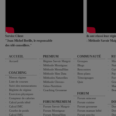
Service Client
ils ont réussi leur rég
"Jean-Michel Berille, le responsable
- Méthode Savoir Maig
des télé-conseillers."
ACCUEIL
PREMIUM
COMMUNAUTÉ
RU
Accueil
Régime Savoir Maigrir
Groupes
Min
Méthode Montignac
Blogs
Nut
Méthode MentalSlim
Rencontres
Cui
COACHING
Méthode Slim Data
Bons plans
Psy
Menus régime
Méthodes Naturelles
Témoignages
For
Liste de courses
Méthode Chrono-
Quiz
Gro
Suivi des mensurations
Géno-Nutrition
Ma
Réglette de régime
Coaching Grossesse
Bea
FORUM
Exercices physiques
Compteur de calories
Forum minceur
FORUM PREMIUM
DO
Calcul poids idéal
Forum cuisine
Calcul IMC
Forum Savoir Maigrir
Forum grossesse
Dos
Courbe de poids
Forum Montignac
Forum maman bébé
Dos
Calcul IMG
Forum MentalSlim
Forum psycho
Dos