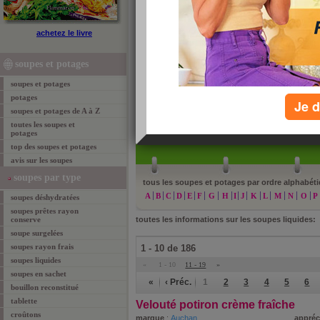
soupes liquides
achetez le livre
Patrick Sérog et Jean-Michel Cohen ont enquêté sur 
cette analyse sont disponible dans Savoir Manger, le
soupes et potages
voir l'étude d'une des soupes.
soupes et potages
potages
Je d
soupes et potages de A à Z
toutes les soupes et
»
re
potages
top des soupes et potages
avis sur les soupes
soupes par type
tous les soupes et potages par ordre alphabéti
A
B
C
D
E
F
G
H
I
J
K
L
M
N
O
P
soupes déshydratées
soupes prêtes rayon
conserve
toutes les informations sur les soupes liquides:
soupe surgelées
soupes rayon frais
1 - 10 de 186
soupes liquides
«
1 - 10
11 - 19
»
soupes en sachet
«
‹ Préc.
1
2
3
4
5
6
bouillon reconstitué
tablette
Velouté potiron crème fraîche
croûtons
marque
:
Auchan
appréc