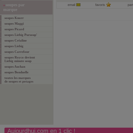
soupes par
email
favoris
par
marque
soupes Knorr
soupes Maggi
soupes Picard
soupes Liebig Pursoup'
soupes Créaline
soupes Liebig
soupes Carrefour
soupes Royco devient
Liebig minute soup
soupes Auchan
soupes Bonduelle
toutes les marques
de soupes et potages
Aujourdhui.com en 1 clic !