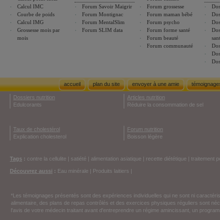
Calcul IMC
Forum Savoir Maigrir
Forum grossesse
Dos
Courbe de poids
Forum Montignac
Forum maman bébé
Dos
Calcul IMG
Forum MentalSlim
Forum psycho
Dos
Grossesse mois par
Forum SLIM data
Forum forme santé
Dos
mois
Forum beauté
san
Forum communauté
Dos
Dos
Dos
accueil
plan du site
envoyer à une amie
témoignage
Dossiers nutrition
Articles nutrition
Edulcorants
Réduire la consommation de sel
Taux de cholestérol
Forum nutrition
Explication cholesterol
Boisson légère
Tags
:
contre la cellulite
|
satiété
|
alimentation asiatique
|
recette diététique
|
traitement p
Découvrez aussi
:
Eau minérale
|
Produits laitiers
|
*Les témoignages présentés sont des expériences individuelles qui ne sont ni caractéri
alimentaire, des plans de repas contrôlés et des exercices physiques réguliers sont n
l'avis de votre médecin traitant avant d'entreprendre un régime amincissant, un programm