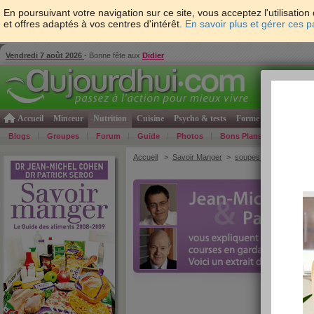
En poursuivant votre navigation sur ce site, vous acceptez l'utilisati
et offres adaptés à vos centres d'intérêt.
En savoir plus et gérer ces 
Vendredi 7 août 2026
- Bonne fête aux
Didier
Accueil
Minceur
Nutrition
Cuisine
Psycho & tests
Forme & santé
Gro
Blogs
Groupes
Forum
Guide
Photos
Bons Plans
Témoign
Accueil
>
Savoir Manger
>
soupes et potages
> Ro