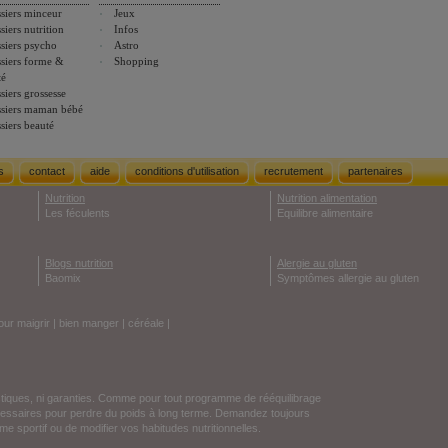
siers minceur
Jeux
siers nutrition
Infos
siers psycho
Astro
siers forme &
Shopping
té
siers grossesse
siers maman bébé
siers beauté
s
contact
aide
conditions d'utilisation
recrutement
partenaires
Nutrition
Nutrition alimentation
Les féculents
Equilibre alimentaire
Blogs nutrition
Alergie au gluten
Baomix
Symptômes allergie au gluten
our maigrir
|
bien manger
|
céréale
|
stiques, ni garanties. Comme pour tout programme de rééquilibrage
écessaires pour perdre du poids à long terme. Demandez toujours
e sportif ou de modifier vos habitudes nutritionnelles.