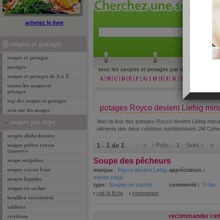
achetez le livre
»
re
soupes et potages
soupes et potages
potages
tous les soupes et potages par ordre alphabéti
soupes et potages de A à Z
A
B
C
D
E
F
G
H
I
J
K
L
M
N
O
P
toutes les soupes et
potages
top des soupes et potages
potages Royco devient Liebig min
avis sur les soupes
soupes par type
Voici la liste des potages Royco devient Liebig minu
aliments des deux célèbres nutritionnistes JM Cohe
soupes déshydratées
soupes prêtes rayon
1 - 1 de 1
«
‹ Préc.
1
Suiv. ›
»
conserve
Soupe des pêcheurs
soupe surgelées
soupes rayon frais
marque
:
Royco devient Liebig
appréciation :
minute soup'
soupes liquides
type
:
Soupes en sachet
commenté :
0 fois
soupes en sachet
voir la fiche
commenter
bouillon reconstitué
tablette
recommander cett
croûtons