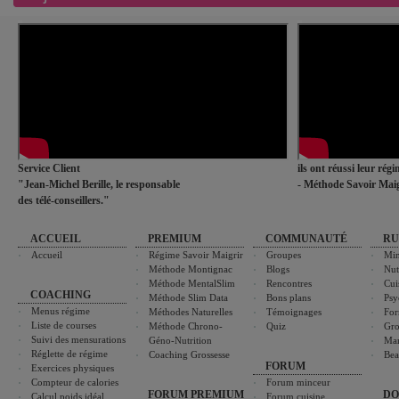
Service Client
ils ont réussi leur rég
"Jean-Michel Berille, le responsable
- Méthode Savoir Maig
des télé-conseillers."
ACCUEIL
PREMIUM
COMMUNAUTÉ
RU
Accueil
Régime Savoir Maigrir
Groupes
Min
Méthode Montignac
Blogs
Nut
Méthode MentalSlim
Rencontres
Cui
COACHING
Méthode Slim Data
Bons plans
Psy
Menus régime
Méthodes Naturelles
Témoignages
For
Liste de courses
Méthode Chrono-
Quiz
Gro
Suivi des mensurations
Géno-Nutrition
Ma
Réglette de régime
Coaching Grossesse
Bea
FORUM
Exercices physiques
Compteur de calories
Forum minceur
FORUM PREMIUM
DO
Calcul poids idéal
Forum cuisine