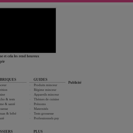
ime et cela les rend heureux
rir
BRIQUES
GUIDES
Publicité
ceur
Produits minceur
rition
Régime minceur
sine
Appareils minceur
cho & tests
Thèmes de cuisine
me & santé
Prénoms
ssesse
Maternités
man & bébé
Tests grossesse
uté
Professionnels psy
SSIERS
PLUS