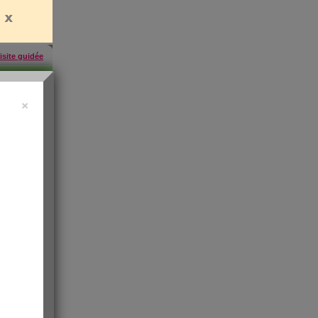
isite guidée
×
457
inscrites
'abonner
rien
es
e santé
t de
 les infos